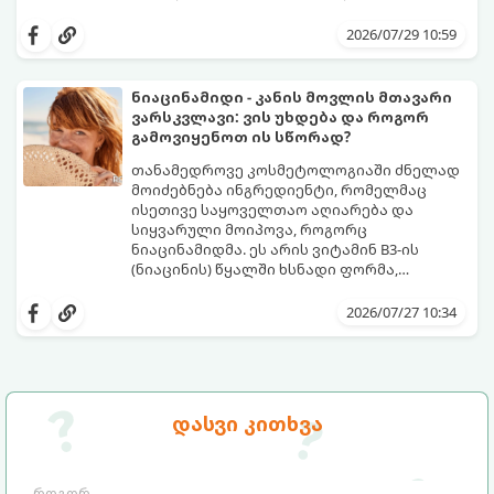
დამწვრობამდე, სიწითლემდე და
კანს სჭირდება დრო, რათა უსაფრთხოდ
აცილებამდე მიგვიყვანოს.
გამოიმუშაოს მელანინი - პიგმენტი,
2026/07/29 10:59
რომელიც მას ოქროსფერ ელფერს ანიჭებს.
დერმატოლოგების მიერ შემუშავებული ეს
5-დღიანი სქემა დაგეხმარებათ, მიიღოთ
ნიაცინამიდი - კანის მოვლის მთავარი
ღრმა, თანაბარი და ხანგრძლივი რუჯი
ვარსკვლავი: ვის უხდება და როგორ
კანის ჯანმრთელობის დაზიანების გარეშე.
გამოვიყენოთ ის სწორად?
თანამედროვე კოსმეტოლოგიაში ძნელად
მოიძებნება ინგრედიენტი, რომელმაც
ისეთივე საყოველთაო აღიარება და
სიყვარული მოიპოვა, როგორც
ნიაცინამიდმა. ეს არის ვიტამინ B3-ის
(ნიაცინის) წყალში ხსნადი ფორმა,
რომელიც თითქმის ყველა ტიპის
განვიხილოთ, რატომ გახდა ნიაცინამიდი
კანისთვის ნამდვილი „მაშველი რგოლია“.
თავის მოვლის რუტინის შეუცვლელი
2026/07/27 10:34
ნაწილი, ვისთვის არის ის განკუთვნილი და
როგორ უნდა გამოვიყენოთ ის
მაქსიმალური ეფექტის მისაღწევად.
დასვი კითხვა