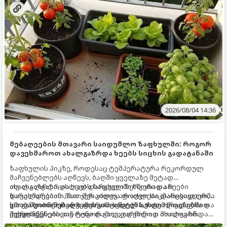
2026/08/04 14:36
მებაღეების მთავარი საიდუმლო ზაფხულში: როგორ
დავეხმაროთ ახალგაზრდა ხეებს სიცხის გადატანაში
ზაფხულის პიკზე, როდესაც ტემპერატურა რეკორდულ
მაჩვენებლებს აღწევს, ბაღში ყველაზე მეტად
ახალგაზრდა, ახლად დარგული ნერგები და ხეები
თუ ახალგაზრდა ხეებს ზაფხულში სწორად არ
ზარალდებიან. მათ ჯერ კიდევ არ აქვთ საკმარისად ღრმა
დავეხმარებით, მათ შესაძლოა ფოთლები დასცვივდეთ,
და განვითარებული ფესვთა სისტემა, რათა ნიადაგის
ხმობა დაიწყონ ან ზამთრის ყინვებს სუსტი ორგანიზმით
გთავაზობთ მებაღეების გამოცდილ საიდუმლოებებსა და
ქვედა ფენებიდან ტენი დამოუკიდებლად მოიპოვონ.
შეხვდნენ.
ოქროს წესებს, თუ როგორ გადავარჩინოთ ახალგაზრდა
ხეები ზაფხულის სიცხეში: