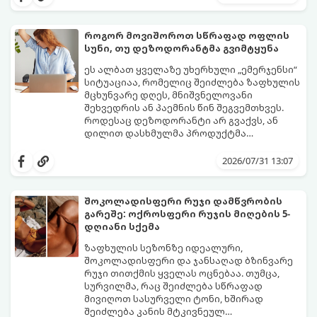
ფორების დაცობა.
ნაჭრის პირსახოცი თუ ერთჯერადი
ქაღალდის ხელსახოცი?
როგორ მოვიშოროთ სწრაფად ოფლის
სუნი, თუ დეზოდორანტმა გვიმტყუნა
ეს ალბათ ყველაზე უხერხული „ემერჯენსი“
სიტუაციაა, რომელიც შეიძლება ზაფხულის
მცხუნვარე დღეს, მნიშვნელოვანი
შეხვედრის ან პაემნის წინ შეგვემთხვეს.
როდესაც დეზოდორანტი არ გვაქვს, ან
დილით დასხმულმა პროდუქტმა
შუადღისთვის უკვე გვიმტყუნა და
მთავარია გვახსოვდეს:
თავად ოფლს
იღლიებში უსიამოვნო სუნი გაჩნდა,
სუნი არ აქვს. სუნს აჩენენ ბაქტერიები,
2026/07/31 13:07
პანიკაში ჩავარდნა არ ღირს.
რომლებიც იღლიის ნოტიო გარემოში
მომენტალურად მრავლდებიან.
შესაბამისად, ჩვენი მიზანია ამ
შოკოლადისფერი რუჯი დამწვრობის
ბაქტერიების განადგურება და კანის
გარეშე: ოქროსფერი რუჯის მიღების 5-
გამოშრობა.
აი, 5 ყველაზე ეფექტური,
დღიანი სქემა
აპრობირებული და ნაცადი ხერხი,
რომლებიც ნებისმიერ ოფისში, კაფესა
ზაფხულის სეზონზე იდეალური,
თუ საზოგადოებრივ ტუალეტში, სულ
შოკოლადისფერი და ჯანსაღად ბზინვარე
რაღაც 2 წუთში გადაგარჩენთ:
რუჯი თითქმის ყველას ოცნებაა. თუმცა,
სურვილმა, რაც შეიძლება სწრაფად
მივიღოთ სასურველი ტონი, ხშირად
შეიძლება კანის მტკივნეულ