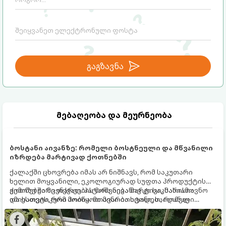
გაგზავნა
მებაღეობა და მეურნეობა
ბოსტანი აივანზე: რომელი ბოსტნეული და მწვანილი
იზრდება მარტივად ქოთნებში
ქალაქში ცხოვრება იმას არ ნიშნავს, რომ საკუთარი
ხელით მოყვანილი, ეკოლოგიურად სუფთა პროდუქტის
გემოზე უარი თქვათ. პატარა აივანიც კი საკმარისია
ქოთნებში მცენარეების მოშენება მარტივი, სასიამოვნო
იმისათვის, რომ მოიწყოთ მინი-ბოსტანი, საიდანაც
და ესთეტიკური ჰობია. მთავარია იცოდეთ, რომელი
ყოველდღიურად ახალ, არომატულ მწვანილსა და
კულტურები ეგუებიან ქოთნის პირობებს ყველაზე კარგად
ბოსტნეულს მოკრეფთ.
და როგორ მოუაროთ მათ სწორად.