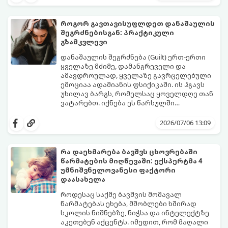
თქვენს ყოველ შეტყობინებას, გამოიყენეთ
ფსიქოლოგიაზე დაფუძნებული ეს 10 ოქროს
წესი:
როგორ გავთავისუფლდეთ დანაშაულის
შეგრძნებისგან: პრაქტიკული
გზამკვლევი
დანაშაულის შეგრძნება (Guilt) ერთ-ერთი
ყველაზე მძიმე, დამანგრეველი და
ამავდროულად, ყველაზე გავრცელებული
ემოციაა ადამიანის ფსიქიკაში. ის ჰგავს
უხილავ ბარგს, რომელსაც ყოველდღე თან
ვატარებთ. იქნება ეს წარსულში
დაშვებული შეცდომა, ვინმესთვის გულის
ფსიქოთერაპიაში მიიჩნევა, რომ
ტკენა, ოჯახის წევრებისთვის
დანაშაულის გრძნობას აქვს თავისი
2026/07/06 13:09
არასაკმარისი დროის დათმობა თუ
დადებითი, ევოლუციური ფუნქციაც ის
საკუთარი თავის მიმართ წაყენებული
გვკარნახობს, როდის დავარღვიეთ
გადაჭარბებული მოთხოვნები
საკუთარი თუ საზოგადოებრივი მორალური
რა დაეხმარება ბავშვს ცხოვრებაში
-დანაშაულის განცდა შიგნიდან ფიტავს
კოდექსი. თუმცა, როდესაც ეს ემოცია
წარმატების მიღწევაში: ექსპერტმა 4
ადამიანს და ართმევს მას აწმყოთი
ქრონიკულ ფორმას იღებს, ის ნევროზულ,
გთავაზობთ პრაქტიკულ, ფსიქოლოგიურ
უმნიშვნელოვანესი ფაქტორი
ტკბობის უნარს.
ტოქსიკურ სინდრომად იქცევა.
გზამკვლევს, თუ როგორ დაამუშაოთ
დაასახელა
წარსულის შეცდომები და
გათავისუფლდეთ ამ მძიმე ტვირთისგან:
როდესაც საქმე ბავშვის მომავალ
წარმატებას ეხება, მშობლები ხშირად
სკოლის ნიშნებზე, ნიჭსა და ინტელექტზე
აკეთებენ აქცენტს. იმედით, რომ მაღალი