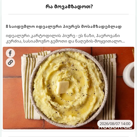
რა მოვამზადოთ?
8 საიდუმლო იდეალური პიურეს მოსამზადებლად
იდეალური კარტოფილის პიურე - ეს ნაზი, ჰაეროვანი
კერძია, სასიამოვნო გემოთი და ნაღების-მოყვითალო
ფერით. მისი მომზადება ძალიან მარტივია, მაგრამ
არსებობს რამდენიმე საიდუმლო, რომლებიც უნდა
იცოდეთ, რომ პიურე იდეალურად გემრიელი გამოვიდეს.
2026/08/07 14:00