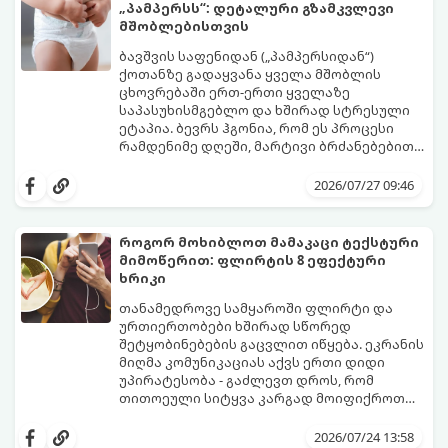
„პამპერსს“: დეტალური გზამკვლევი
მშობლებისთვის
ბავშვის საფენიდან („პამპერსიდან“)
ქოთანზე გადაყვანა ყველა მშობლის
ცხოვრებაში ერთ-ერთი ყველაზე
საპასუხისმგებლო და ხშირად სტრესული
ეტაპია. ბევრს ჰგონია, რომ ეს პროცესი
რამდენიმე დღეში, მარტივი ბრძანებებით
წყდება, თუმცა სინამდვილეში ეს არის
გთავაზობთ დეტალურ გზამკვლევს, თუ
ფიზიოლოგიური და ფსიქოლოგიური
როგორ გახადოთ ეს პროცესი
2026/07/27 09:46
მომწიფების პროცესი, რომელიც
უმტკივნეულო როგორც ბავშვისთვის,
ინდივიდუალურ მიდგომასა და
ისე თქვენთვის.
მოთმინებას მოითხოვს.
როგორ მოხიბლოთ მამაკაცი ტექსტური
მიმოწერით: ფლირტის 8 ეფექტური
ხრიკი
თანამედროვე სამყაროში ფლირტი და
ურთიერთობები ხშირად სწორედ
შეტყობინებების გაცვლით იწყება. ეკრანის
მიღმა კომუნიკაციას აქვს ერთი დიდი
უპირატესობა - გაძლევთ დროს, რომ
თითოეული სიტყვა კარგად მოიფიქროთ
და საიდუმლოებით მოცული, მიმზიდველი
თუ გსურთ, რომ მან ტელეფონს თვალი ვერ
იმიჯი შექმნათ.
მოაცილოს და მოუთმენლად ელოდოს
2026/07/24 13:58