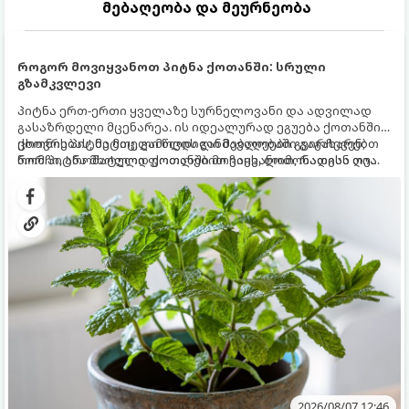
მებაღეობა და მეურნეობა
როგორ მოვიყვანოთ პიტნა ქოთანში: სრული
გზამკვლევი
პიტნა ერთ-ერთი ყველაზე სურნელოვანი და ადვილად
გასაზრდელი მცენარეა. ის იდეალურად ეგუება ქოთანში
ცხოვრებას, მეტიც, გამოცდილი მებაღეები გვირჩევენ,
ქოთნის პიტნა მთელი წლის განმავლობაში გაგახარებთ
რომ პიტნა მხოლოდ ქოთანში მოვიყვანოთ, რადგან ღია
ნორჩი, არომატული ფოთლებით ჩაის, ლიმონათისა თუ
გრუნტში (ბაღში) დარგვისას ის ფესვებით ძალიან
კერძებისთვის.
სწრაფად ვრცელდება და სხვა მცენარეებს ავიწროებს.
2026/08/07 12:46