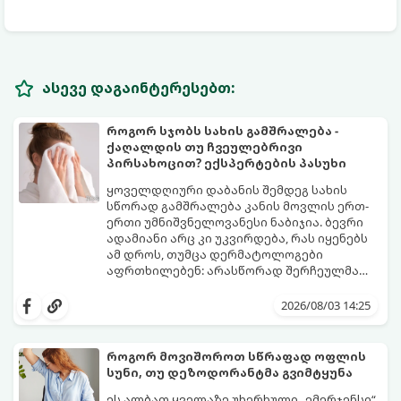
ასევე დაგაინტერესებთ:
როგორ სჯობს სახის გამშრალება -
ქაღალდის თუ ჩვეულებრივი
პირსახოცით? ექსპერტების პასუხი
ყოველდღიური დაბანის შემდეგ სახის
სწორად გამშრალება კანის მოვლის ერთ-
ერთი უმნიშვნელოვანესი ნაბიჯია. ბევრი
ადამიანი არც კი უკვირდება, რას იყენებს
ამ დროს, თუმცა დერმატოლოგები
აფრთხილებენ: არასწორად შერჩეულმა
პირსახოცმა შესაძლოა გამოიწვიოს
მოდით, განვიხილოთ, რომელია უკეთესი
გამონაყარი, კანის გაღიზიანება და
კანის ჯანმრთელობისთვის - ტრადიციული
2026/08/03 14:25
ფორების დაცობა.
ნაჭრის პირსახოცი თუ ერთჯერადი
ქაღალდის ხელსახოცი?
როგორ მოვიშოროთ სწრაფად ოფლის
სუნი, თუ დეზოდორანტმა გვიმტყუნა
ეს ალბათ ყველაზე უხერხული „ემერჯენსი“