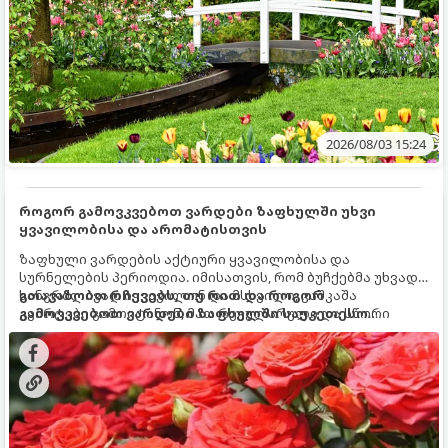
2026/08/03 15:24
როგორ გამოვკვებოთ ვარდები ზაფხულში უხვი
ყვავილობისა და არომატისთვის
ზაფხული ვარდების აქტიური ყვავილობისა და
სურნელების პერიოდია. იმისათვის, რომ ბუჩქებმა უხვად,
ხანგრძლივად იყვავილონ და მსხვილი, კაშკაშა
გთავაზობთ რჩევებს, თუ რით და როგორ
კვირტები გამოიტანონ, მათ რეგულარული და სწორი
გამოვკვებოთ ვარდები ზაფხულში საუკეთესო
გამოკვება სჭირდებათ. ზაფხულის პერიოდში მცენარის
შედეგის მისაღწევად:
მოთხოვნილებები იცვლება, ამიტომ მნიშვნელოვანია
ვიცოდეთ, რომელი სასუქები გამოიყენება ამ დროს.