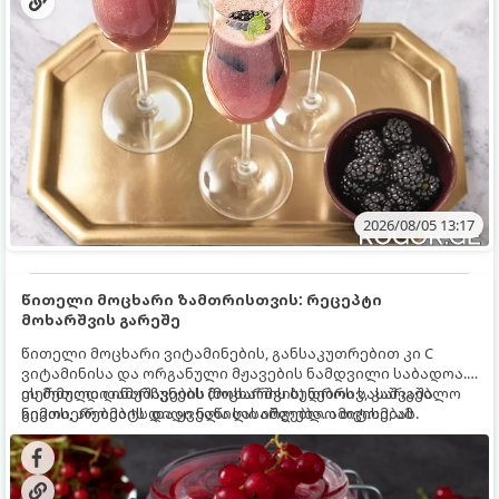
2026/08/05 13:17
წითელი მოცხარი ზამთრისთვის: რეცეპტი
მოხარშვის გარეშე
წითელი მოცხარი ვიტამინების, განსაკუთრებით კი C
ვიტამინისა და ორგანული მჟავების ნამდვილი საბადოა.
თერმული დამუშავების (მოხარშვის) დროს სასარგებლო
ეს მეთოდი ინარჩუნებს მოცხარის ბუნებრივ, კაშკაშა
ნივთიერებების დიდი ნაწილი იშლება. ამიტომ, ამ
გემოს, არომატს და ყველა სასარგებლო თვისებას.
კენკრის ზამთრისთვის შესანახად საუკეთესო გზა
„ცოცხალი ჯემის“ მომზადებაა - მოხარშვის გარეშე.