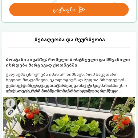
გაგზავნა
მებაღეობა და მეურნეობა
ბოსტანი აივანზე: რომელი ბოსტნეული და მწვანილი
იზრდება მარტივად ქოთნებში
ქალაქში ცხოვრება იმას არ ნიშნავს, რომ საკუთარი
ხელით მოყვანილი, ეკოლოგიურად სუფთა პროდუქტის
გემოზე უარი თქვათ. პატარა აივანიც კი საკმარისია
ქოთნებში მცენარეების მოშენება მარტივი, სასიამოვნო
იმისათვის, რომ მოიწყოთ მინი-ბოსტანი, საიდანაც
და ესთეტიკური ჰობია. მთავარია იცოდეთ, რომელი
ყოველდღიურად ახალ, არომატულ მწვანილსა და
კულტურები ეგუებიან ქოთნის პირობებს ყველაზე კარგად
ბოსტნეულს მოკრეფთ.
და როგორ მოუაროთ მათ სწორად.