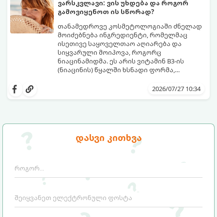
ღრმა, თანაბარი და ხანგრძლივი რუჯი
ვარსკვლავი: ვის უხდება და როგორ
კანის ჯანმრთელობის დაზიანების გარეშე.
გამოვიყენოთ ის სწორად?
თანამედროვე კოსმეტოლოგიაში ძნელად
მოიძებნება ინგრედიენტი, რომელმაც
ისეთივე საყოველთაო აღიარება და
სიყვარული მოიპოვა, როგორც
ნიაცინამიდმა. ეს არის ვიტამინ B3-ის
(ნიაცინის) წყალში ხსნადი ფორმა,
რომელიც თითქმის ყველა ტიპის
განვიხილოთ, რატომ გახდა ნიაცინამიდი
კანისთვის ნამდვილი „მაშველი რგოლია“.
თავის მოვლის რუტინის შეუცვლელი
2026/07/27 10:34
ნაწილი, ვისთვის არის ის განკუთვნილი და
როგორ უნდა გამოვიყენოთ ის
მაქსიმალური ეფექტის მისაღწევად.
დასვი კითხვა