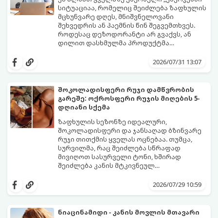
სიტუაციაა, რომელიც შეიძლება ზაფხულის
მცხუნვარე დღეს, მნიშვნელოვანი
შეხვედრის ან პაემნის წინ შეგვემთხვეს.
როდესაც დეზოდორანტი არ გვაქვს, ან
დილით დასხმულმა პროდუქტმა
შუადღისთვის უკვე გვიმტყუნა და
მთავარია გვახსოვდეს:
თავად ოფლს
იღლიებში უსიამოვნო სუნი გაჩნდა,
სუნი არ აქვს. სუნს აჩენენ ბაქტერიები,
2026/07/31 13:07
პანიკაში ჩავარდნა არ ღირს.
რომლებიც იღლიის ნოტიო გარემოში
მომენტალურად მრავლდებიან.
შესაბამისად, ჩვენი მიზანია ამ
შოკოლადისფერი რუჯი დამწვრობის
ბაქტერიების განადგურება და კანის
გარეშე: ოქროსფერი რუჯის მიღების 5-
გამოშრობა.
აი, 5 ყველაზე ეფექტური,
დღიანი სქემა
აპრობირებული და ნაცადი ხერხი,
რომლებიც ნებისმიერ ოფისში, კაფესა
ზაფხულის სეზონზე იდეალური,
თუ საზოგადოებრივ ტუალეტში, სულ
შოკოლადისფერი და ჯანსაღად ბზინვარე
რაღაც 2 წუთში გადაგარჩენთ:
რუჯი თითქმის ყველას ოცნებაა. თუმცა,
სურვილმა, რაც შეიძლება სწრაფად
მივიღოთ სასურველი ტონი, ხშირად
შეიძლება კანის მტკივნეულ
დამწვრობამდე, სიწითლემდე და
კანს სჭირდება დრო, რათა უსაფრთხოდ
აცილებამდე მიგვიყვანოს.
გამოიმუშაოს მელანინი - პიგმენტი,
2026/07/29 10:59
რომელიც მას ოქროსფერ ელფერს ანიჭებს.
დერმატოლოგების მიერ შემუშავებული ეს
5-დღიანი სქემა დაგეხმარებათ, მიიღოთ
ნიაცინამიდი - კანის მოვლის მთავარი