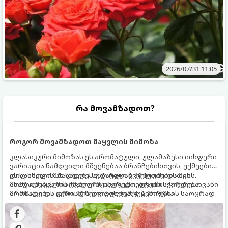
2026/07/31 11:05
რა მოვამზადოთ?
როგორ მოვამზადოთ მაყვლის მიმოზა
კლასიკური მიმოზას ეს არომატული, ულამაზესი იისფერი
ვარიაცია ნამდვილი მშვენებაა ბრანჩებისთვის, უქმეების
დილისთვის ან სადღესასწაულო წვეულებებისთვის.
ეს სასმელი მზადდება სულ რაღაც 10 წუთში და მის
ახალი მაყვლის ტკბილ-მჟავე გემო, ლაიმის ციტრუსოვანი
მომზადებას მინიმალური ინგრედიენტები სჭირდება.
არომატი და ცქრიალა ღვინის ბუშტუკები ქმნის საოცრად
მომზადების დრო: 10 წუთი ულუფა: 4–6 პორცია
დახვეწილ და მაგრილებელ კოქტეილს.