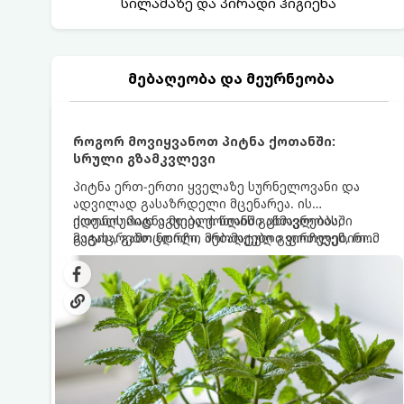
სილამაზე და პირადი ჰიგიენა
მებაღეობა და მეურნეობა
როგორ მოვიყვანოთ პიტნა ქოთანში:
სრული გზამკვლევი
პიტნა ერთ-ერთი ყველაზე სურნელოვანი და
ადვილად გასაზრდელი მცენარეა. ის
იდეალურად ეგუება ქოთანში ცხოვრებას,
ქოთნის პიტნა მთელი წლის განმავლობაში
მეტიც, გამოცდილი მებაღეები გვირჩევენ, რომ
გაგახარებთ ნორჩი, არომატული ფოთლებით
პიტნა მხოლოდ ქოთანში მოვიყვანოთ, რადგან
ჩაის, ლიმონათისა თუ კერძებისთვის.
ღია გრუნტში (ბაღში) დარგვისას ის ფესვებით
ძალიან სწრაფად ვრცელდება და სხვა
მცენარეებს ავიწროებს.