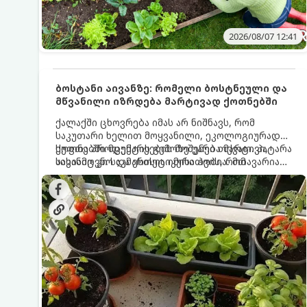
2026/08/07 12:41
ბოსტანი აივანზე: რომელი ბოსტნეული და
მწვანილი იზრდება მარტივად ქოთნებში
ქალაქში ცხოვრება იმას არ ნიშნავს, რომ
საკუთარი ხელით მოყვანილი, ეკოლოგიურად
სუფთა პროდუქტის გემოზე უარი თქვათ. პატარა
ქოთნებში მცენარეების მოშენება მარტივი,
აივანიც კი საკმარისია იმისათვის, რომ
სასიამოვნო და ესთეტიკური ჰობია. მთავარია
მოიწყოთ მინი-ბოსტანი, საიდანაც
იცოდეთ, რომელი კულტურები ეგუებიან
ყოველდღიურად ახალ, არომატულ მწვანილსა
ქოთნის პირობებს ყველაზე კარგად და როგორ
და ბოსტნეულს მოკრეფთ.
მოუაროთ მათ სწორად.