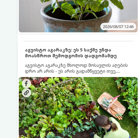
2026/08/07 12:46
აგვისტო აგარაკზე: ეს 5 საქმე უნდა
მოასწროთ შემოდგომის დადგომამდე
აგვისტო აგარაკზე მხოლოდ მოსავლის აღების
დრო არ არის - ეს არის გადამწყვეტი თვე,
როდესაც საფუძველი ეყრება მომავალი წლის
მოსავალს და ბაღი მზადდება შემოდგომა-
ზამთრის სეზონისთვის. იმისათვის, რომ
ნიადაგმა ენერგია აღიდგინოს, ხოლო
მცენარეებმა ზამთარს გაუძლონ, აგვისტოს
ბოლომდე 5 მნიშვნელოვანი საქმის გაკეთება
უნდა მოასწროთ: