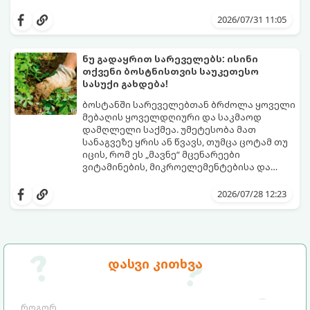
პერიოდში მცენარის მოთხოვნილებები
გთავაზობთ რჩევებს, თუ რით და როგორ
იცვლება, ამიტომ მნიშვნელოვანია
გამოვკვებოთ ვარდები ზაფხულში
2026/07/31 11:05
ვიცოდეთ, რომელი სასუქები გამოიყენება
საუკეთესო შედეგის მისაღწევად:
ამ დროს.
ნუ გადაყრით სარეველებს: ისინი
თქვენი ბოსტნისთვის საუკეთესო
სასუქი გახდება!
ბოსტანში სარეველებთან ბრძოლა ყოველი
მებაღის ყოველდღიური და საკმაოდ
დამღლელი საქმეა. უმეტესობა მათ
სანაგვეზე ყრის ან წვავს, თუმცა ცოტამ თუ
იცის, რომ ეს „მავნე“ მცენარეები
ვიტამინების, მიკროელემენტებისა და
აზოტის ნამდვილი საბადოა.
სარეველებისგან შესაძლებელია უფასო,
ეკოლოგიურად სუფთა და საოცრად
2026/07/28 12:23
ეფექტური ორგანული სასუქის დამზადება,
რომელიც ნიადაგს გაამდიდრებს და
მცენარეების ზრდას დააჩქარებს.
გთავაზობთ სარეველების
სასარგებლოდ გამოყენების 3
დასვი კითხვა
საუკეთესო მეთოდს: