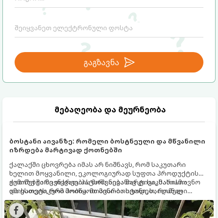
გაგზავნა
მებაღეობა და მეურნეობა
ბოსტანი აივანზე: რომელი ბოსტნეული და მწვანილი
იზრდება მარტივად ქოთნებში
ქალაქში ცხოვრება იმას არ ნიშნავს, რომ საკუთარი
ხელით მოყვანილი, ეკოლოგიურად სუფთა პროდუქტის
გემოზე უარი თქვათ. პატარა აივანიც კი საკმარისია
ქოთნებში მცენარეების მოშენება მარტივი, სასიამოვნო
იმისათვის, რომ მოიწყოთ მინი-ბოსტანი, საიდანაც
და ესთეტიკური ჰობია. მთავარია იცოდეთ, რომელი
ყოველდღიურად ახალ, არომატულ მწვანილსა და
კულტურები ეგუებიან ქოთნის პირობებს ყველაზე კარგად
ბოსტნეულს მოკრეფთ.
და როგორ მოუაროთ მათ სწორად.