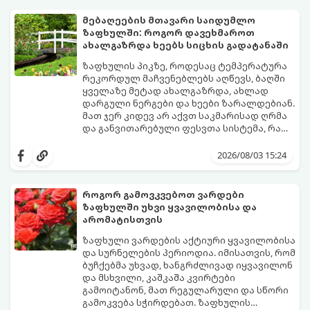
ეგუებიან ქოთნის პირობებს ყველაზე
კარგად და როგორ მოუაროთ მათ სწორად.
მებაღეების მთავარი საიდუმლო
ზაფხულში: როგორ დავეხმაროთ
ახალგაზრდა ხეებს სიცხის გადატანაში
ზაფხულის პიკზე, როდესაც ტემპერატურა
რეკორდულ მაჩვენებლებს აღწევს, ბაღში
ყველაზე მეტად ახალგაზრდა, ახლად
დარგული ნერგები და ხეები ზარალდებიან.
მათ ჯერ კიდევ არ აქვთ საკმარისად ღრმა
და განვითარებული ფესვთა სისტემა, რათა
ნიადაგის ქვედა ფენებიდან ტენი
თუ ახალგაზრდა ხეებს ზაფხულში სწორად
დამოუკიდებლად მოიპოვონ.
არ დავეხმარებით, მათ შესაძლოა
2026/08/03 15:24
ფოთლები დასცვივდეთ, ხმობა დაიწყონ ან
ზამთრის ყინვებს სუსტი ორგანიზმით
შეხვდნენ.
როგორ გამოვკვებოთ ვარდები
გთავაზობთ მებაღეების გამოცდილ
ზაფხულში უხვი ყვავილობისა და
საიდუმლოებებსა და ოქროს წესებს, თუ
არომატისთვის
როგორ გადავარჩინოთ ახალგაზრდა ხეები
ზაფხულის სიცხეში:
ზაფხული ვარდების აქტიური ყვავილობისა
და სურნელების პერიოდია. იმისათვის, რომ
ბუჩქებმა უხვად, ხანგრძლივად იყვავილონ
და მსხვილი, კაშკაშა კვირტები
გამოიტანონ, მათ რეგულარული და სწორი
გამოკვება სჭირდებათ. ზაფხულის