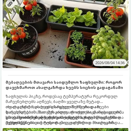
2026/08/04 14:36
მებაღეების მთავარი საიდუმლო ზაფხულში: როგორ
დავეხმაროთ ახალგაზრდა ხეებს სიცხის გადატანაში
ზაფხულის პიკზე, როდესაც ტემპერატურა რეკორდულ
მაჩვენებლებს აღწევს, ბაღში ყველაზე მეტად
ახალგაზრდა, ახლად დარგული ნერგები და ხეები
თუ ახალგაზრდა ხეებს ზაფხულში სწორად არ
ზარალდებიან. მათ ჯერ კიდევ არ აქვთ საკმარისად ღრმა
დავეხმარებით, მათ შესაძლოა ფოთლები დასცვივდეთ,
და განვითარებული ფესვთა სისტემა, რათა ნიადაგის
ხმობა დაიწყონ ან ზამთრის ყინვებს სუსტი ორგანიზმით
გთავაზობთ მებაღეების გამოცდილ საიდუმლოებებსა და
ქვედა ფენებიდან ტენი დამოუკიდებლად მოიპოვონ.
შეხვდნენ.
ოქროს წესებს, თუ როგორ გადავარჩინოთ ახალგაზრდა
ხეები ზაფხულის სიცხეში: