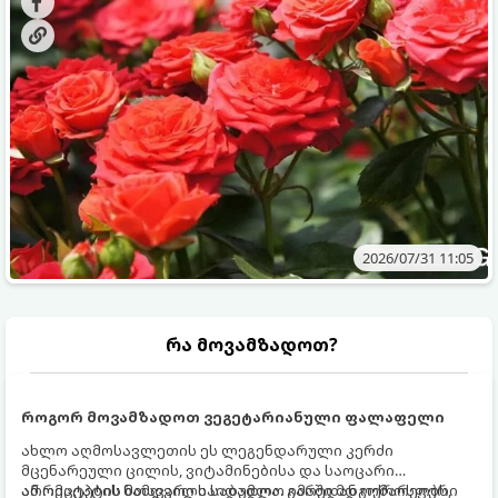
ვიცოდეთ, რომელი სასუქები გამოიყენება ამ დროს.
2026/07/31 11:05
რა მოვამზადოთ?
როგორ მოვამზადოთ ვეგეტარიანული ფალაფელი
ახლო აღმოსავლეთის ეს ლეგენდარული კერძი
მცენარეული ცილის, ვიტამინებისა და საოცარი
არომატების ნამდვილი საბადოა. გარედან ოქროსფერი
ამ რეცეპტის მთავარი საიდუმლო იმაში მდგომარეობს,