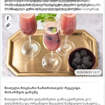
დილისთვის ან სადღესასწაულო წვეულებებისთვის.
ეს სასმელი მზადდება სულ რაღაც 10 წუთში და მის
ახალი მაყვლის ტკბილ-მჟავე გემო, ლაიმის ციტრუსოვანი
მომზადებას მინიმალური ინგრედიენტები სჭირდება.
არომატი და ცქრიალა ღვინის ბუშტუკები ქმნის საოცრად
მომზადების დრო: 10 წუთი ულუფა: 4–6 პორცია
დახვეწილ და მაგრილებელ კოქტეილს.
2026/08/05 13:17
წითელი მოცხარი ზამთრისთვის: რეცეპტი
მოხარშვის გარეშე
წითელი მოცხარი ვიტამინების, განსაკუთრებით კი C
ვიტამინისა და ორგანული მჟავების ნამდვილი საბადოა.