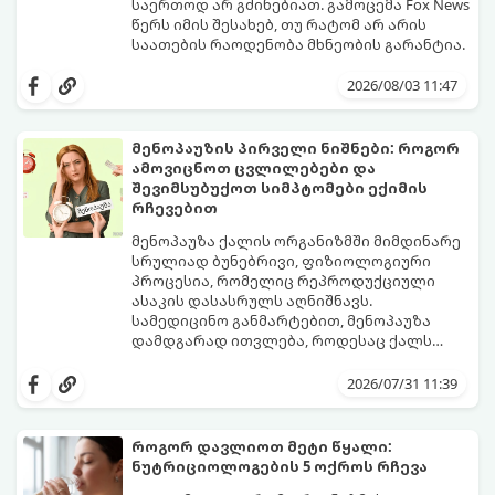
საერთოდ არ გძინებიათ. გამოცემა Fox News
წერს იმის შესახებ, თუ რატომ არ არის
საათების რაოდენობა მხნეობის გარანტია.
2026/08/03 11:47
მენოპაუზის პირველი ნიშნები: როგორ
ამოვიცნოთ ცვლილებები და
შევიმსუბუქოთ სიმპტომები ექიმის
რჩევებით
მენოპაუზა ქალის ორგანიზმში მიმდინარე
სრულიად ბუნებრივი, ფიზიოლოგიური
პროცესია, რომელიც რეპროდუქციული
ასაკის დასასრულს აღნიშნავს.
სამედიცინო განმარტებით, მენოპაუზა
დამდგარად ითვლება, როდესაც ქალს
ზედიზედ 12 თვის განმავლობაში არ ჰქონია
თუმცა, ორგანიზმში ჰორმონალური
მენსტრუაცია.
ცვლილებები ამ მომენტამდე ბევრად ადრე
2026/07/31 11:39
იწყება - ამ გარდამავალ ეტაპს
პერიმენოპაუზა ეწოდება (რომელიც
საშუალოდ 40-დან 50 წლამდე ასაკში იწყება
როგორ დავლიოთ მეტი წყალი:
და შესაძლოა 4-დან 8 წლამდე
ნუტრიციოლოგების 5 ოქროს რჩევა
გაგრძელდეს).
იმისათვის, რომ ეს პერიოდი შფოთვის