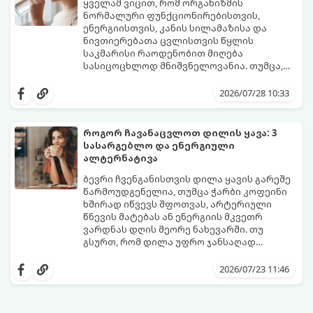
გარეშე გაიაროთ, მნიშვნელოვანია
ყველამ ვიცით, რომ ორგანიზმის
იცოდეთ, რა სიგნალებს გზავნის ორგანიზმი
ნორმალური ფუნქციონირებისთვის,
და როგორ შეიმსუბუქოთ მდგომარეობა
ენერგიისთვის, კანის სილამაზისა და
მეან-გინეკოლოგებისა და
ნივთიერებათა ცვლისთვის წყლის
ნუტრიციოლოგების რეკომენდაციებით.
საკმარისი რაოდენობით მიღება
სასიცოცხლოდ მნიშვნელოვანია. თუმცა,
ყოველდღიური ფუსფუსის, საქმეებისა თუ
თუ ხშირად გავიწყდებათ წყლის
უბრალოდ ჩვევის არქონის გამო, დღის
დალევა ან მისი გემო მოსაწყენი
2026/07/28 10:33
განმავლობაში საჭირო ოდენობის წყლის
გეჩვენებათ, დიეტოლოგების ეს 5
დალევა ბევრისთვის ნამდვილ
მარტივი და ეფექტური რჩევა
გამოწვევად რჩება.
დაგეხმარებათ, წყლის სმა
როგორ ჩავანაცვლოთ დილის ყავა: 3
ყოველდღიურ, სასიამოვნო ჩვევად
სასარგებლო და ენერგიული
აქციოთ.
ალტერნატივა
ბევრი ჩვენგანისთვის დილა ყავის გარეშე
წარმოუდგენელია, თუმცა ჭარბი კოფეინი
ხშირად იწვევს შფოთვას, არტერიული
წნევის მატებას ან ენერგიის მკვეთრ
ვარდნას დღის მეორე ნახევარში. თუ
გსურთ, რომ დილა უფრო ჯანსაღად
დაიწყოთ და ენერგია დიდხანს
მიჰყევით ამ გზამკვლევს და აღმოაჩინეთ
შეინარჩუნოთ, ექსპერტები ყავის სამ
თქვენთვის სასურველი სასმელი:
2026/07/23 11:46
საუკეთესო ალტერნატივას გვთავაზობენ.