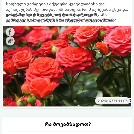
ზაფხული ვარდების აქტიური ყვავილობისა და
სურნელების პერიოდია. იმისათვის, რომ ბუჩქებმა უხვად,
ხანგრძლივად იყვავილონ და მსხვილი, კაშკაშა
გთავაზობთ რჩევებს, თუ რით და როგორ
კვირტები გამოიტანონ, მათ რეგულარული და სწორი
გამოვკვებოთ ვარდები ზაფხულში საუკეთესო
გამოკვება სჭირდებათ. ზაფხულის პერიოდში მცენარის
შედეგის მისაღწევად:
მოთხოვნილებები იცვლება, ამიტომ მნიშვნელოვანია
ვიცოდეთ, რომელი სასუქები გამოიყენება ამ დროს.
2026/07/31 11:05
რა მოვამზადოთ?