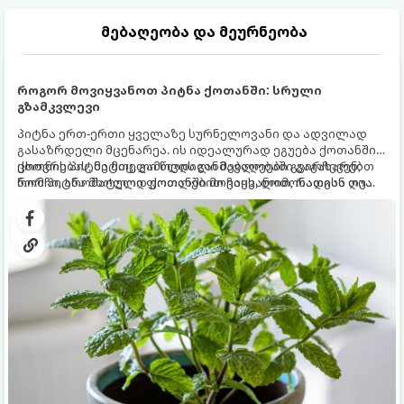
მებაღეობა და მეურნეობა
როგორ მოვიყვანოთ პიტნა ქოთანში: სრული
გზამკვლევი
პიტნა ერთ-ერთი ყველაზე სურნელოვანი და ადვილად
გასაზრდელი მცენარეა. ის იდეალურად ეგუება ქოთანში
ცხოვრებას, მეტიც, გამოცდილი მებაღეები გვირჩევენ,
ქოთნის პიტნა მთელი წლის განმავლობაში გაგახარებთ
რომ პიტნა მხოლოდ ქოთანში მოვიყვანოთ, რადგან ღია
ნორჩი, არომატული ფოთლებით ჩაის, ლიმონათისა თუ
გრუნტში (ბაღში) დარგვისას ის ფესვებით ძალიან
კერძებისთვის.
სწრაფად ვრცელდება და სხვა მცენარეებს ავიწროებს.