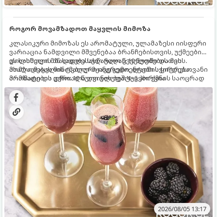
როგორ მოვამზადოთ მაყვლის მიმოზა
კლასიკური მიმოზას ეს არომატული, ულამაზესი იისფერი
ვარიაცია ნამდვილი მშვენებაა ბრანჩებისთვის, უქმეების
დილისთვის ან სადღესასწაულო წვეულებებისთვის.
ეს სასმელი მზადდება სულ რაღაც 10 წუთში და მის
ახალი მაყვლის ტკბილ-მჟავე გემო, ლაიმის ციტრუსოვანი
მომზადებას მინიმალური ინგრედიენტები სჭირდება.
არომატი და ცქრიალა ღვინის ბუშტუკები ქმნის საოცრად
მომზადების დრო: 10 წუთი ულუფა: 4–6 პორცია
დახვეწილ და მაგრილებელ კოქტეილს.
2026/08/05 13:17