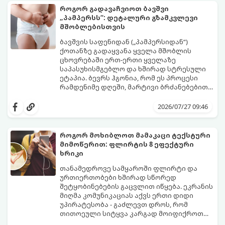
როგორ გადავაჩვიოთ ბავშვი
„პამპერსს“: დეტალური გზამკვლევი
მშობლებისთვის
ბავშვის საფენიდან („პამპერსიდან“)
ქოთანზე გადაყვანა ყველა მშობლის
ცხოვრებაში ერთ-ერთი ყველაზე
საპასუხისმგებლო და ხშირად სტრესული
ეტაპია. ბევრს ჰგონია, რომ ეს პროცესი
რამდენიმე დღეში, მარტივი ბრძანებებით
წყდება, თუმცა სინამდვილეში ეს არის
გთავაზობთ დეტალურ გზამკვლევს, თუ
ფიზიოლოგიური და ფსიქოლოგიური
როგორ გახადოთ ეს პროცესი
2026/07/27 09:46
მომწიფების პროცესი, რომელიც
უმტკივნეულო როგორც ბავშვისთვის,
ინდივიდუალურ მიდგომასა და
ისე თქვენთვის.
მოთმინებას მოითხოვს.
როგორ მოხიბლოთ მამაკაცი ტექსტური
მიმოწერით: ფლირტის 8 ეფექტური
ხრიკი
თანამედროვე სამყაროში ფლირტი და
ურთიერთობები ხშირად სწორედ
შეტყობინებების გაცვლით იწყება. ეკრანის
მიღმა კომუნიკაციას აქვს ერთი დიდი
უპირატესობა - გაძლევთ დროს, რომ
თითოეული სიტყვა კარგად მოიფიქროთ
და საიდუმლოებით მოცული, მიმზიდველი
თუ გსურთ, რომ მან ტელეფონს თვალი ვერ