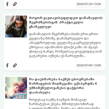
იმიჯი შექმნათ.
მოაცილოს და მოუთმენლად ელოდოს
2026/07/24 13:58
თქვენს ყოველ შეტყობინებას, გამოიყენეთ
ფსიქოლოგიაზე დაფუძნებული ეს 10 ოქროს
წესი:
როგორ გავთავისუფლდეთ დანაშაულის
შეგრძნებისგან: პრაქტიკული
გზამკვლევი
დანაშაულის შეგრძნება (Guilt) ერთ-ერთი
ყველაზე მძიმე, დამანგრეველი და
ამავდროულად, ყველაზე გავრცელებული
ემოციაა ადამიანის ფსიქიკაში. ის ჰგავს
უხილავ ბარგს, რომელსაც ყოველდღე თან
ვატარებთ. იქნება ეს წარსულში
დაშვებული შეცდომა, ვინმესთვის გულის
ფსიქოთერაპიაში მიიჩნევა, რომ
ტკენა, ოჯახის წევრებისთვის
დანაშაულის გრძნობას აქვს თავისი
2026/07/06 13:09
არასაკმარისი დროის დათმობა თუ
დადებითი, ევოლუციური ფუნქციაც ის
საკუთარი თავის მიმართ წაყენებული
გვკარნახობს, როდის დავარღვიეთ
გადაჭარბებული მოთხოვნები
საკუთარი თუ საზოგადოებრივი მორალური
რა დაეხმარება ბავშვს ცხოვრებაში
-დანაშაულის განცდა შიგნიდან ფიტავს
კოდექსი. თუმცა, როდესაც ეს ემოცია
წარმატების მიღწევაში: ექსპერტმა 4
ადამიანს და ართმევს მას აწმყოთი
ქრონიკულ ფორმას იღებს, ის ნევროზულ,
გთავაზობთ პრაქტიკულ, ფსიქოლოგიურ
უმნიშვნელოვანესი ფაქტორი
ტკბობის უნარს.
ტოქსიკურ სინდრომად იქცევა.
გზამკვლევს, თუ როგორ დაამუშაოთ
დაასახელა
წარსულის შეცდომები და
გათავისუფლდეთ ამ მძიმე ტვირთისგან:
როდესაც საქმე ბავშვის მომავალ
წარმატებას ეხება, მშობლები ხშირად
სკოლის ნიშნებზე, ნიჭსა და ინტელექტზე