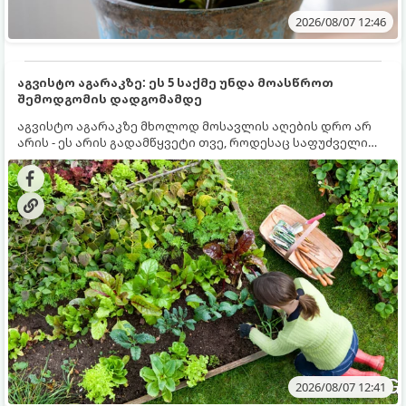
2026/08/07 12:46
აგვისტო აგარაკზე: ეს 5 საქმე უნდა მოასწროთ
შემოდგომის დადგომამდე
აგვისტო აგარაკზე მხოლოდ მოსავლის აღების დრო არ
არის - ეს არის გადამწყვეტი თვე, როდესაც საფუძველი
ეყრება მომავალი წლის მოსავალს და ბაღი მზადდება
შემოდგომა-ზამთრის სეზონისთვის. იმისათვის, რომ
ნიადაგმა ენერგია აღიდგინოს, ხოლო მცენარეებმა
ზამთარს გაუძლონ, აგვისტოს ბოლომდე 5
მნიშვნელოვანი საქმის გაკეთება უნდა მოასწროთ:
2026/08/07 12:41