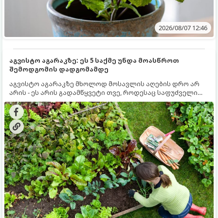
2026/08/07 12:46
აგვისტო აგარაკზე: ეს 5 საქმე უნდა მოასწროთ
შემოდგომის დადგომამდე
აგვისტო აგარაკზე მხოლოდ მოსავლის აღების დრო არ
არის - ეს არის გადამწყვეტი თვე, როდესაც საფუძველი
ეყრება მომავალი წლის მოსავალს და ბაღი მზადდება
შემოდგომა-ზამთრის სეზონისთვის. იმისათვის, რომ
ნიადაგმა ენერგია აღიდგინოს, ხოლო მცენარეებმა
ზამთარს გაუძლონ, აგვისტოს ბოლომდე 5
მნიშვნელოვანი საქმის გაკეთება უნდა მოასწროთ: