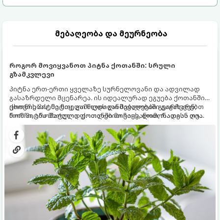
მებაღეობა და მეურნეობა
როგორ მოვიყვანოთ პიტნა ქოთანში: სრული
გზამკვლევი
პიტნა ერთ-ერთი ყველაზე სურნელოვანი და ადვილად
გასაზრდელი მცენარეა. ის იდეალურად ეგუება ქოთანში
ცხოვრებას, მეტიც, გამოცდილი მებაღეები გვირჩევენ,
ქოთნის პიტნა მთელი წლის განმავლობაში გაგახარებთ
რომ პიტნა მხოლოდ ქოთანში მოვიყვანოთ, რადგან ღია
ნორჩი, არომატული ფოთლებით ჩაის, ლიმონათისა თუ
გრუნტში (ბაღში) დარგვისას ის ფესვებით ძალიან
კერძებისთვის.
სწრაფად ვრცელდება და სხვა მცენარეებს ავიწროებს.