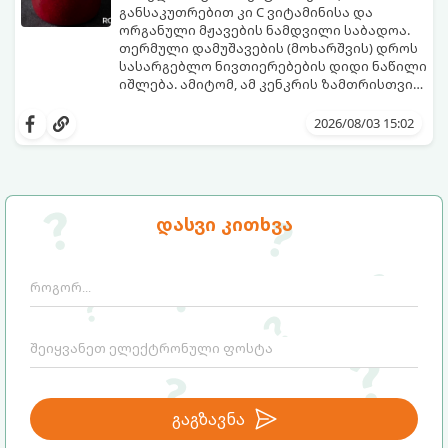
განსაკუთრებით კი C ვიტამინისა და
ორგანული მჟავების ნამდვილი საბადოა.
თერმული დამუშავების (მოხარშვის) დროს
სასარგებლო ნივთიერებების დიდი ნაწილი
იშლება. ამიტომ, ამ კენკრის ზამთრისთვის
შესანახად საუკეთესო გზა „ცოცხალი ჯემის“
ეს მეთოდი ინარჩუნებს მოცხარის
მომზადებაა - მოხარშვის გარეშე.
ბუნებრივ, კაშკაშა გემოს, არომატს და
2026/08/03 15:02
ყველა სასარგებლო თვისებას.
დასვი კითხვა
გაგზავნა