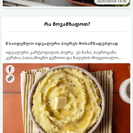
2026/08/04 14:36
რა მოვამზადოთ?
8 საიდუმლო იდეალური პიურეს მოსამზადებლად
იდეალური კარტოფილის პიურე - ეს ნაზი, ჰაეროვანი
კერძია, სასიამოვნო გემოთი და ნაღების-მოყვითალო
ფერით. მისი მომზადება ძალიან მარტივია, მაგრამ
არსებობს რამდენიმე საიდუმლო, რომლებიც უნდა
იცოდეთ, რომ პიურე იდეალურად გემრიელი გამოვიდეს.