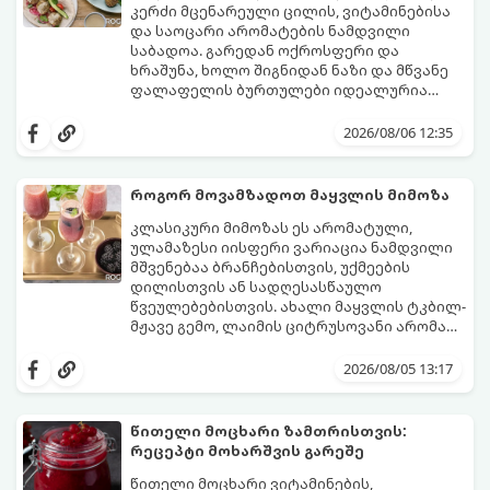
კერძი მცენარეული ცილის, ვიტამინებისა
და საოცარი არომატების ნამდვილი
საბადოა. გარედან ოქროსფერი და
ხრაშუნა, ხოლო შიგნიდან ნაზი და მწვანე
ფალაფელის ბურთულები იდეალურია
პიტაში (არაბულ პურში) ჩასადებად,
ამ რეცეპტის მთავარი საიდუმლო იმაში
სალათებთან ერთად ან ტახინის (სესამის)
მდგომარეობს, რომ გამოიყენება
2026/08/06 12:35
სოუსთან მირთმევისთვის.
გამომშრალი და ჩამბალი მუხუდო და არა
დაკონსერვებული, რათა ბურთულებმა
შეწვისას ფორმა იდეალურად შეინარჩუნოს
როგორ მოვამზადოთ მაყვლის მიმოზა
და არ დაიშალოს.
მომზადების დრო: 20 წუთი (დამატებით
კლასიკური მიმოზას ეს არომატული,
მუხუდოს ჩალბობის დრო: 12-24 საათი)
ულამაზესი იისფერი ვარიაცია ნამდვილი
შეწვის დრო: 10–15 წუთი ულუფა: 20–24 ცალი
მშვენებაა ბრანჩებისთვის, უქმეების
ბურთულა (4–6 პორცია)
დილისთვის ან სადღესასწაულო
წვეულებებისთვის. ახალი მაყვლის ტკბილ-
მჟავე გემო, ლაიმის ციტრუსოვანი არომატი
და ცქრიალა ღვინის ბუშტუკები ქმნის
ეს სასმელი მზადდება სულ რაღაც 10 წუთში
საოცრად დახვეწილ და მაგრილებელ
და მის მომზადებას მინიმალური
2026/08/05 13:17
კოქტეილს.
ინგრედიენტები სჭირდება.
მომზადების დრო: 10 წუთი ულუფა: 4–6
პორცია
წითელი მოცხარი ზამთრისთვის:
რეცეპტი მოხარშვის გარეშე
წითელი მოცხარი ვიტამინების,