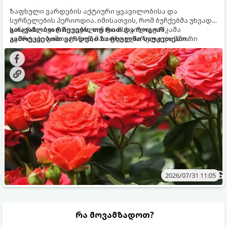
ზაფხული ვარდების აქტიური ყვავილობისა და
სურნელების პერიოდია. იმისათვის, რომ ბუჩქებმა უხვად,
ხანგრძლივად იყვავილონ და მსხვილი, კაშკაშა
გთავაზობთ რჩევებს, თუ რით და როგორ
კვირტები გამოიტანონ, მათ რეგულარული და სწორი
გამოვკვებოთ ვარდები ზაფხულში საუკეთესო
გამოკვება სჭირდებათ. ზაფხულის პერიოდში მცენარის
შედეგის მისაღწევად:
მოთხოვნილებები იცვლება, ამიტომ მნიშვნელოვანია
ვიცოდეთ, რომელი სასუქები გამოიყენება ამ დროს.
2026/07/31 11:05
რა მოვამზადოთ?