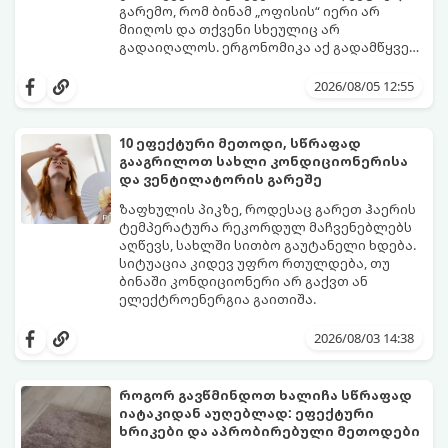
გარემო, რომ ბინამ „ოფისის“ იერი არ
მიიღოს და თქვენი სხეულიც არ
გადაიღალოს. ერგონომიკა აქ გადამწყვეტ
როლს თამაშობს.
აი, როგორ მოაწყოთ იდეალური სამუშაო
კუთხე მცირე ფართში:
2026/08/05 12:55
10 ეფექტური მეთოდი, სწრაფად
გააგრილოთ სახლი კონდიციონერისა
და ვენტილატორის გარეშე
ზაფხულის პიკზე, როდესაც გარეთ ჰაერის
ტემპერატურა რეკორდულ მაჩვენებლებს
აღწევს, სახლში სითბო გაუტანელი ხდება.
სიტუაცია კიდევ უფრო რთულდება, თუ
ბინაში კონდიციონერი არ გაქვთ ან
ელექტროენერგია გაითიშა.
საბედნიეროდ, არსებობს ფიზიკის მარტივი
კანონები და გამოცდილი ყოფითი ხრიკები,
2026/08/03 14:38
რომლებიც დაგეხმარებათ, საგრძნობლად
დაწიოთ ტემპერატურა სახლში და შექმნათ
სასიამოვნო სიგრილე სპეციალური
როგორ გავწმინდოთ ხალიჩა სწრაფად
ტექნიკის გარეშეც.
იატაკიდან აუღებლად: ეფექტური
გთავაზობთ 10 საუკეთესო და
ხრიკები და აპრობირებული მეთოდები
ხელმისაწვდომ მეთოდს: