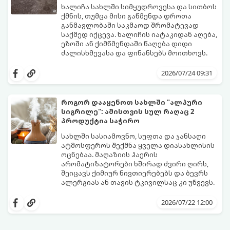
ხალიჩა სახლში სიმყუდროვესა და სითბოს
ქმნის, თუმცა მისი გაწმენდა დროთა
განმავლობაში საკმაოდ შრომატევად
საქმედ იქცევა. ხალიჩის იატაკიდან აღება,
ეზოში ან ქიმწმენდაში წაღება დიდი
ძალისხმევასა და ფინანსებს მოითხოვს.
სინამდვილეში, არსებობს რამდენიმე
ეფექტური, ბიუჯეტური და აპრობირებული
2026/07/24 09:31
მეთოდი, რომელთა დახმარებითაც
შეძლებთ ხალიჩის ადგილზევე გაწმენდას,
ლაქების ამოყვანასა და პირვანდელი
როგორ დააყენოთ სახლში "ალპური
სიახლის დაბრუნებას.
სიგრილე": ამისთვის სულ რაღაც 2
პროდუქტია საჭირო
სახლში სასიამოვნო, სუფთა და ჯანსაღი
ატმოსფეროს შექმნა ყველა დიასახლისის
ოცნებაა. მაღაზიის ჰაერის
არომატიზატორები ხშირად ძვირი ღირს,
შეიცავს ქიმიურ ნივთიერებებს და ბევრს
ალერგიას ან თავის ტკივილსაც კი უწვევს.
სინამდვილეში, ნამდვილი „ალპური
სიგრილისა“ და სიახლის ეფექტის მიღწევა
2026/07/22 12:00
სრულიად ბუნებრივი, უსაფრთხო და
ბიუჯეტური გზით არის შესაძლებელი.
ამისათვის სულ რაღაც 2 უბრალო