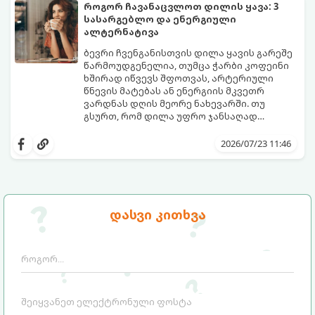
გამოწვევად რჩება.
დაგეხმარებათ, წყლის სმა
როგორ ჩავანაცვლოთ დილის ყავა: 3
ყოველდღიურ, სასიამოვნო ჩვევად
სასარგებლო და ენერგიული
აქციოთ.
ალტერნატივა
ბევრი ჩვენგანისთვის დილა ყავის გარეშე
წარმოუდგენელია, თუმცა ჭარბი კოფეინი
ხშირად იწვევს შფოთვას, არტერიული
წნევის მატებას ან ენერგიის მკვეთრ
ვარდნას დღის მეორე ნახევარში. თუ
გსურთ, რომ დილა უფრო ჯანსაღად
დაიწყოთ და ენერგია დიდხანს
მიჰყევით ამ გზამკვლევს და აღმოაჩინეთ
შეინარჩუნოთ, ექსპერტები ყავის სამ
თქვენთვის სასურველი სასმელი:
2026/07/23 11:46
საუკეთესო ალტერნატივას გვთავაზობენ.
დასვი კითხვა