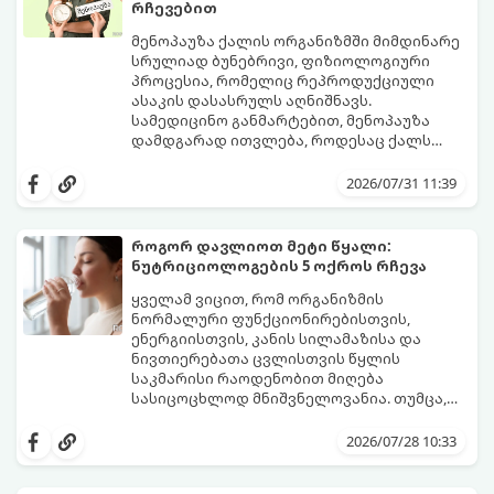
რჩევებით
მენოპაუზა ქალის ორგანიზმში მიმდინარე
სრულიად ბუნებრივი, ფიზიოლოგიური
პროცესია, რომელიც რეპროდუქციული
ასაკის დასასრულს აღნიშნავს.
სამედიცინო განმარტებით, მენოპაუზა
დამდგარად ითვლება, როდესაც ქალს
ზედიზედ 12 თვის განმავლობაში არ ჰქონია
თუმცა, ორგანიზმში ჰორმონალური
მენსტრუაცია.
ცვლილებები ამ მომენტამდე ბევრად ადრე
2026/07/31 11:39
იწყება - ამ გარდამავალ ეტაპს
პერიმენოპაუზა ეწოდება (რომელიც
საშუალოდ 40-დან 50 წლამდე ასაკში იწყება
როგორ დავლიოთ მეტი წყალი:
და შესაძლოა 4-დან 8 წლამდე
ნუტრიციოლოგების 5 ოქროს რჩევა
გაგრძელდეს).
იმისათვის, რომ ეს პერიოდი შფოთვის
გარეშე გაიაროთ, მნიშვნელოვანია
ყველამ ვიცით, რომ ორგანიზმის
იცოდეთ, რა სიგნალებს გზავნის ორგანიზმი
ნორმალური ფუნქციონირებისთვის,
და როგორ შეიმსუბუქოთ მდგომარეობა
ენერგიისთვის, კანის სილამაზისა და
მეან-გინეკოლოგებისა და
ნივთიერებათა ცვლისთვის წყლის
ნუტრიციოლოგების რეკომენდაციებით.
საკმარისი რაოდენობით მიღება
სასიცოცხლოდ მნიშვნელოვანია. თუმცა,
ყოველდღიური ფუსფუსის, საქმეებისა თუ
თუ ხშირად გავიწყდებათ წყლის
უბრალოდ ჩვევის არქონის გამო, დღის
დალევა ან მისი გემო მოსაწყენი
2026/07/28 10:33
განმავლობაში საჭირო ოდენობის წყლის
გეჩვენებათ, დიეტოლოგების ეს 5
დალევა ბევრისთვის ნამდვილ
მარტივი და ეფექტური რჩევა