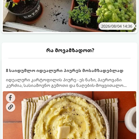
2026/08/04 14:36
რა მოვამზადოთ?
8 საიდუმლო იდეალური პიურეს მოსამზადებლად
იდეალური კარტოფილის პიურე - ეს ნაზი, ჰაეროვანი
კერძია, სასიამოვნო გემოთი და ნაღების-მოყვითალო
ფერით. მისი მომზადება ძალიან მარტივია, მაგრამ
არსებობს რამდენიმე საიდუმლო, რომლებიც უნდა
იცოდეთ, რომ პიურე იდეალურად გემრიელი გამოვიდეს.