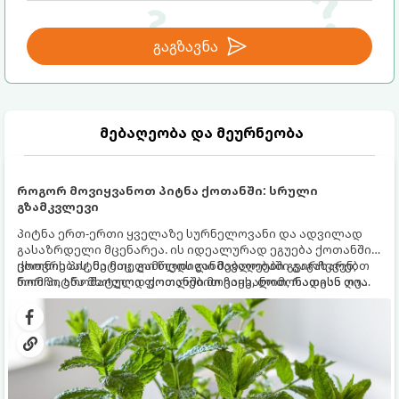
გაგზავნა
მებაღეობა და მეურნეობა
როგორ მოვიყვანოთ პიტნა ქოთანში: სრული
გზამკვლევი
პიტნა ერთ-ერთი ყველაზე სურნელოვანი და ადვილად
გასაზრდელი მცენარეა. ის იდეალურად ეგუება ქოთანში
ცხოვრებას, მეტიც, გამოცდილი მებაღეები გვირჩევენ,
ქოთნის პიტნა მთელი წლის განმავლობაში გაგახარებთ
რომ პიტნა მხოლოდ ქოთანში მოვიყვანოთ, რადგან ღია
ნორჩი, არომატული ფოთლებით ჩაის, ლიმონათისა თუ
გრუნტში (ბაღში) დარგვისას ის ფესვებით ძალიან
კერძებისთვის.
სწრაფად ვრცელდება და სხვა მცენარეებს ავიწროებს.