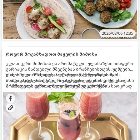
2026/08/06 12:35
როგორ მოვამზადოთ მაყვლის მიმოზა
კლასიკური მიმოზას ეს არომატული, ულამაზესი იისფერი
ვარიაცია ნამდვილი მშვენებაა ბრანჩებისთვის, უქმეების
დილისთვის ან სადღესასწაულო წვეულებებისთვის.
ეს სასმელი მზადდება სულ რაღაც 10 წუთში და მის
ახალი მაყვლის ტკბილ-მჟავე გემო, ლაიმის ციტრუსოვანი
მომზადებას მინიმალური ინგრედიენტები სჭირდება.
არომატი და ცქრიალა ღვინის ბუშტუკები ქმნის საოცრად
მომზადების დრო: 10 წუთი ულუფა: 4–6 პორცია
დახვეწილ და მაგრილებელ კოქტეილს.