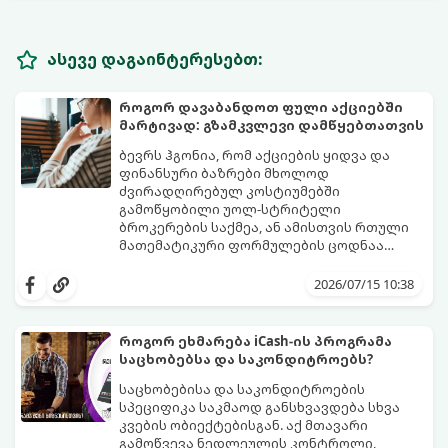
ასევე დაგაინტერესებთ:
როგორ დავაბანდოთ ფული აქციებში
მარტივად: გზამკვლევი დამწყებთათვის
ბევრს ჰგონია, რომ აქციების ყიდვა და
ფინანსური ბაზრები მხოლოდ
ძვირადღირებულ კოსტიუმებში
გამოწყობილი უოლ-სტრიტელი
ბროკერების საქმეა, ან ამისთვის რთული
მათემატიკური ფორმულების ცოდნაა
საჭირო. სინამდვილეში, დღეს აქციების
ეს გზამკვლევი დაგეხმარებათ
ყიდვა იმაზე მარტივია, ვიდრე ონლაინ
გაერკვეთ ფინანსების სამყაროში,
2026/07/15 10:38
მაღაზიაში ნივთის შეკვეთა. ამის გაკეთება
გაიგოთ, როგორ მუშაობს ეს სისტემა და
ტელეფონით, სახლიდან გაუსვლელად,
როგორ გადადგათ პირველი ნაბიჯები
სულ რაღაც $10-ითაც კი შეგიძლიათ.
უსაფრთხოდ.
როგორ ეხმარება iCash-ის პროგრამა
საცხობებსა და საკონდიტროებს?
საცხობებისა და საკონდიტროების
სპეციფიკა საკმაოდ განსხვავდება სხვა
კვების ობიექტებისგან. აქ მთავარი
გამოწვევა ნედლეულის კონტროლი,