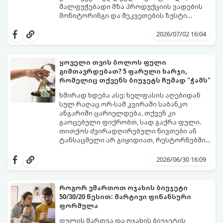
მალფუჭებადი მზა პროდუქციის ვადების
მონიტორინგი და შეკვეთების ზუსტი
დაგეგმვაა.
icash.ge
სპეციალურად ამ
ნიშისთვის შემუშავებულ ციფრულ
2026/07/02 16:04
გადაწყვეტილებებს აწვდის საცხობებსა და
საკონდიტროებს, რათა დაეხმაროს მათ
წარმოების ყოველი ეტაპის
ყოველი თვის ბოლოს ფული
ოპტიმიზაციაში.
გიმთავრდებათ? 5 ფარული ხარჯი,
რომელიც თქვენს ბიუჯეტს ჩუმად "ჭამს"
ხშირად ხდება ასე: ხელფასის აღებიდან
სულ რაღაც ორ-სამ კვირაში საბანკო
ანგარიში ცარიელდება, თქვენ კი
გაოცებული ფიქრობთ, სად გაქრა ფული.
თითქოს ძვირადღირებული ნივთები ან
ტანსაცმელი არ გიყიდიათ, რესტორნებშიც
არ გივლიათ, მაგრამ ბალანსი მაინც
რეალობა ისაა, რომ ჩვენს ბიუჯეტს
ნულზეა.
მსხვილი საყიდლები კი არ აცარიელებს,
2026/06/30 16:09
არამედ წვრილმანი, ყოველდღიური და
ხშირად შეუმჩნეველი ხარჯები. მათ
ფინანსისტები „ფარულ ხარჯებს“ უწოდებენ
როგორ ვმართოთ ოჯახის ბიუჯეტი
- ისინი ჩუმად, ყოველდღე იპარავენ თქვენს
50/30/20 წესით: მარტივი ფინანსური
ფულს და თვის ბოლოს სოლიდურ თანხად
გთავაზობთ 5 ყველაზე გავრცელებულ
ფორმულა
გროვდებიან.
ფარულ ხარჯს, რომელთა კონტროლიც
ფინანსურ სტაბილურობას
ფულის მართვა და ოჯახის ბიუჯეტის