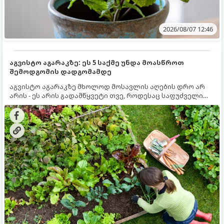
2026/08/07 12:46
აგვისტო აგარაკზე: ეს 5 საქმე უნდა მოასწროთ
შემოდგომის დადგომამდე
აგვისტო აგარაკზე მხოლოდ მოსავლის აღების დრო არ
არის - ეს არის გადამწყვეტი თვე, როდესაც საფუძველი
ეყრება მომავალი წლის მოსავალს და ბაღი მზადდება
შემოდგომა-ზამთრის სეზონისთვის. იმისათვის, რომ
ნიადაგმა ენერგია აღიდგინოს, ხოლო მცენარეებმა
ზამთარს გაუძლონ, აგვისტოს ბოლომდე 5
მნიშვნელოვანი საქმის გაკეთება უნდა მოასწროთ: