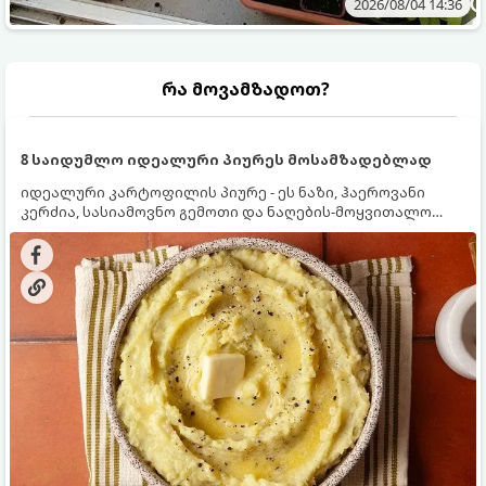
2026/08/04 14:36
რა მოვამზადოთ?
8 საიდუმლო იდეალური პიურეს მოსამზადებლად
იდეალური კარტოფილის პიურე - ეს ნაზი, ჰაეროვანი
კერძია, სასიამოვნო გემოთი და ნაღების-მოყვითალო
ფერით. მისი მომზადება ძალიან მარტივია, მაგრამ
არსებობს რამდენიმე საიდუმლო, რომლებიც უნდა
იცოდეთ, რომ პიურე იდეალურად გემრიელი გამოვიდეს.