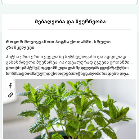
მებაღეობა და მეურნეობა
როგორ მოვიყვანოთ პიტნა ქოთანში: სრული
გზამკვლევი
პიტნა ერთ-ერთი ყველაზე სურნელოვანი და ადვილად
გასაზრდელი მცენარეა. ის იდეალურად ეგუება ქოთანში
ცხოვრებას, მეტიც, გამოცდილი მებაღეები გვირჩევენ,
ქოთნის პიტნა მთელი წლის განმავლობაში გაგახარებთ
რომ პიტნა მხოლოდ ქოთანში მოვიყვანოთ, რადგან ღია
ნორჩი, არომატული ფოთლებით ჩაის, ლიმონათისა თუ
გრუნტში (ბაღში) დარგვისას ის ფესვებით ძალიან
კერძებისთვის.
სწრაფად ვრცელდება და სხვა მცენარეებს ავიწროებს.