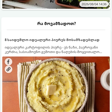
2026/08/04 14:36
რა მოვამზადოთ?
8 საიდუმლო იდეალური პიურეს მოსამზადებლად
იდეალური კარტოფილის პიურე - ეს ნაზი, ჰაეროვანი
კერძია, სასიამოვნო გემოთი და ნაღების-მოყვითალო
ფერით. მისი მომზადება ძალიან მარტივია, მაგრამ
არსებობს რამდენიმე საიდუმლო, რომლებიც უნდა
იცოდეთ, რომ პიურე იდეალურად გემრიელი გამოვიდეს.