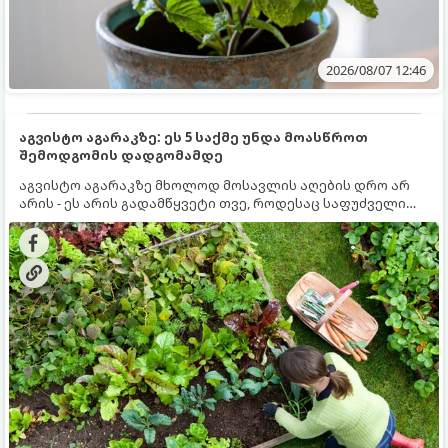
2026/08/07 12:46
აგვისტო აგარაკზე: ეს 5 საქმე უნდა მოასწროთ
შემოდგომის დადგომამდე
აგვისტო აგარაკზე მხოლოდ მოსავლის აღების დრო არ
არის - ეს არის გადამწყვეტი თვე, როდესაც საფუძველი
ეყრება მომავალი წლის მოსავალს და ბაღი მზადდება
შემოდგომა-ზამთრის სეზონისთვის. იმისათვის, რომ
ნიადაგმა ენერგია აღიდგინოს, ხოლო მცენარეებმა
ზამთარს გაუძლონ, აგვისტოს ბოლომდე 5
მნიშვნელოვანი საქმის გაკეთება უნდა მოასწროთ: