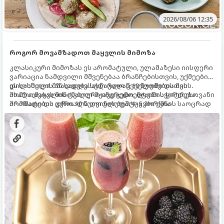
2026/08/06 12:35
როგორ მოვამზადოთ მაყვლის მიმოზა
კლასიკური მიმოზას ეს არომატული, ულამაზესი იისფერი
ვარიაცია ნამდვილი მშვენებაა ბრანჩებისთვის, უქმეების
დილისთვის ან სადღესასწაულო წვეულებებისთვის.
ეს სასმელი მზადდება სულ რაღაც 10 წუთში და მის
ახალი მაყვლის ტკბილ-მჟავე გემო, ლაიმის ციტრუსოვანი
მომზადებას მინიმალური ინგრედიენტები სჭირდება.
არომატი და ცქრიალა ღვინის ბუშტუკები ქმნის საოცრად
მომზადების დრო: 10 წუთი ულუფა: 4–6 პორცია
დახვეწილ და მაგრილებელ კოქტეილს.