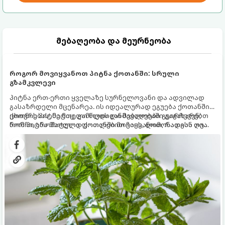
მებაღეობა და მეურნეობა
როგორ მოვიყვანოთ პიტნა ქოთანში: სრული
გზამკვლევი
პიტნა ერთ-ერთი ყველაზე სურნელოვანი და ადვილად
გასაზრდელი მცენარეა. ის იდეალურად ეგუება ქოთანში
ცხოვრებას, მეტიც, გამოცდილი მებაღეები გვირჩევენ,
ქოთნის პიტნა მთელი წლის განმავლობაში გაგახარებთ
რომ პიტნა მხოლოდ ქოთანში მოვიყვანოთ, რადგან ღია
ნორჩი, არომატული ფოთლებით ჩაის, ლიმონათისა თუ
გრუნტში (ბაღში) დარგვისას ის ფესვებით ძალიან
კერძებისთვის.
სწრაფად ვრცელდება და სხვა მცენარეებს ავიწროებს.