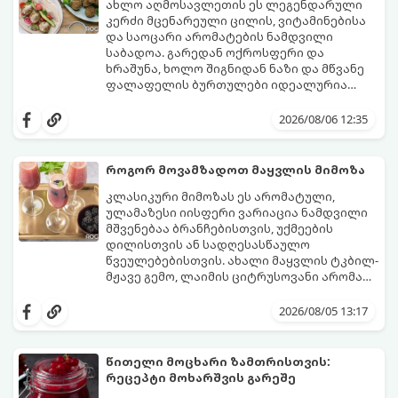
ახლო აღმოსავლეთის ეს ლეგენდარული
კერძი მცენარეული ცილის, ვიტამინებისა
და საოცარი არომატების ნამდვილი
საბადოა. გარედან ოქროსფერი და
ხრაშუნა, ხოლო შიგნიდან ნაზი და მწვანე
ფალაფელის ბურთულები იდეალურია
პიტაში (არაბულ პურში) ჩასადებად,
ამ რეცეპტის მთავარი საიდუმლო იმაში
სალათებთან ერთად ან ტახინის (სესამის)
მდგომარეობს, რომ გამოიყენება
2026/08/06 12:35
სოუსთან მირთმევისთვის.
გამომშრალი და ჩამბალი მუხუდო და არა
დაკონსერვებული, რათა ბურთულებმა
შეწვისას ფორმა იდეალურად შეინარჩუნოს
როგორ მოვამზადოთ მაყვლის მიმოზა
და არ დაიშალოს.
მომზადების დრო: 20 წუთი (დამატებით
კლასიკური მიმოზას ეს არომატული,
მუხუდოს ჩალბობის დრო: 12-24 საათი)
ულამაზესი იისფერი ვარიაცია ნამდვილი
შეწვის დრო: 10–15 წუთი ულუფა: 20–24 ცალი
მშვენებაა ბრანჩებისთვის, უქმეების
ბურთულა (4–6 პორცია)
დილისთვის ან სადღესასწაულო
წვეულებებისთვის. ახალი მაყვლის ტკბილ-
მჟავე გემო, ლაიმის ციტრუსოვანი არომატი
და ცქრიალა ღვინის ბუშტუკები ქმნის
ეს სასმელი მზადდება სულ რაღაც 10 წუთში
საოცრად დახვეწილ და მაგრილებელ
და მის მომზადებას მინიმალური
2026/08/05 13:17
კოქტეილს.
ინგრედიენტები სჭირდება.
მომზადების დრო: 10 წუთი ულუფა: 4–6
პორცია
წითელი მოცხარი ზამთრისთვის:
რეცეპტი მოხარშვის გარეშე