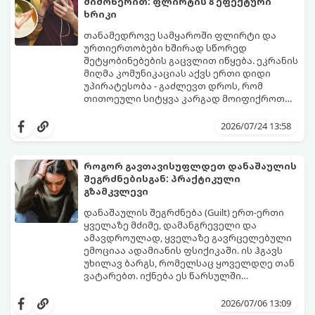
მიმოწერით: ფლირტის 8 ეფექტური
ხრიკი
თანამედროვე სამყაროში ფლირტი და
ურთიერთობები ხშირად სწორედ
შეტყობინებების გაცვლით იწყება. ეკრანის
მიღმა კომუნიკაციას აქვს ერთი დიდი
უპირატესობა - გაძლევთ დროს, რომ
თითოეული სიტყვა კარგად მოიფიქროთ
და საიდუმლოებით მოცული, მიმზიდველი
თუ გსურთ, რომ მან ტელეფონს თვალი ვერ
იმიჯი შექმნათ.
მოაცილოს და მოუთმენლად ელოდოს
2026/07/24 13:58
თქვენს ყოველ შეტყობინებას, გამოიყენეთ
ფსიქოლოგიაზე დაფუძნებული ეს 10 ოქროს
წესი:
როგორ გავთავისუფლდეთ დანაშაულის
შეგრძნებისგან: პრაქტიკული
გზამკვლევი
დანაშაულის შეგრძნება (Guilt) ერთ-ერთი
ყველაზე მძიმე, დამანგრეველი და
ამავდროულად, ყველაზე გავრცელებული
ემოციაა ადამიანის ფსიქიკაში. ის ჰგავს
უხილავ ბარგს, რომელსაც ყოველდღე თან
ვატარებთ. იქნება ეს წარსულში
დაშვებული შეცდომა, ვინმესთვის გულის
ფსიქოთერაპიაში მიიჩნევა, რომ
ტკენა, ოჯახის წევრებისთვის
დანაშაულის გრძნობას აქვს თავისი
2026/07/06 13:09
არასაკმარისი დროის დათმობა თუ
დადებითი, ევოლუციური ფუნქციაც ის