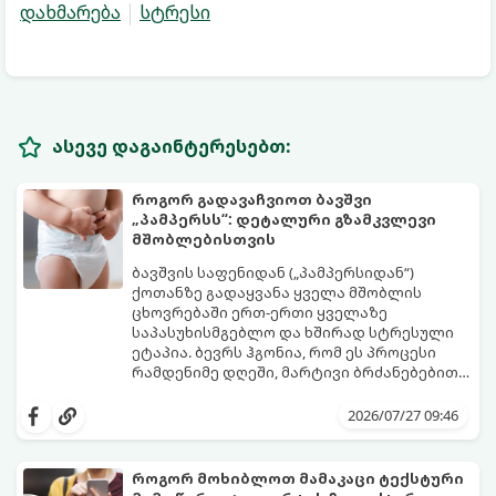
დახმარება
სტრესი
ასევე დაგაინტერესებთ:
როგორ გადავაჩვიოთ ბავშვი
„პამპერსს“: დეტალური გზამკვლევი
მშობლებისთვის
ბავშვის საფენიდან („პამპერსიდან“)
ქოთანზე გადაყვანა ყველა მშობლის
ცხოვრებაში ერთ-ერთი ყველაზე
საპასუხისმგებლო და ხშირად სტრესული
ეტაპია. ბევრს ჰგონია, რომ ეს პროცესი
რამდენიმე დღეში, მარტივი ბრძანებებით
წყდება, თუმცა სინამდვილეში ეს არის
გთავაზობთ დეტალურ გზამკვლევს, თუ
ფიზიოლოგიური და ფსიქოლოგიური
როგორ გახადოთ ეს პროცესი
2026/07/27 09:46
მომწიფების პროცესი, რომელიც
უმტკივნეულო როგორც ბავშვისთვის,
ინდივიდუალურ მიდგომასა და
ისე თქვენთვის.
მოთმინებას მოითხოვს.
როგორ მოხიბლოთ მამაკაცი ტექსტური