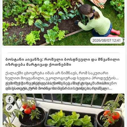
2026/08/07 12:41
ბოსტანი აივანზე: რომელი ბოსტნეული და მწვანილი
იზრდება მარტივად ქოთნებში
ქალაქში ცხოვრება იმას არ ნიშნავს, რომ საკუთარი
ხელით მოყვანილი, ეკოლოგიურად სუფთა პროდუქტის
გემოზე უარი თქვათ. პატარა აივანიც კი საკმარისია
ქოთნებში მცენარეების მოშენება მარტივი, სასიამოვნო
იმისათვის, რომ მოიწყოთ მინი-ბოსტანი, საიდანაც
და ესთეტიკური ჰობია. მთავარია იცოდეთ, რომელი
ყოველდღიურად ახალ, არომატულ მწვანილსა და
კულტურები ეგუებიან ქოთნის პირობებს ყველაზე კარგად
ბოსტნეულს მოკრეფთ.
და როგორ მოუაროთ მათ სწორად.