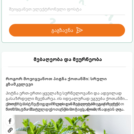
გაგზავნა
მებაღეობა და მეურნეობა
როგორ მოვიყვანოთ პიტნა ქოთანში: სრული
გზამკვლევი
პიტნა ერთ-ერთი ყველაზე სურნელოვანი და ადვილად
გასაზრდელი მცენარეა. ის იდეალურად ეგუება ქოთანში
ცხოვრებას, მეტიც, გამოცდილი მებაღეები გვირჩევენ,
ქოთნის პიტნა მთელი წლის განმავლობაში გაგახარებთ
რომ პიტნა მხოლოდ ქოთანში მოვიყვანოთ, რადგან ღია
ნორჩი, არომატული ფოთლებით ჩაის, ლიმონათისა თუ
გრუნტში (ბაღში) დარგვისას ის ფესვებით ძალიან
კერძებისთვის.
სწრაფად ვრცელდება და სხვა მცენარეებს ავიწროებს.