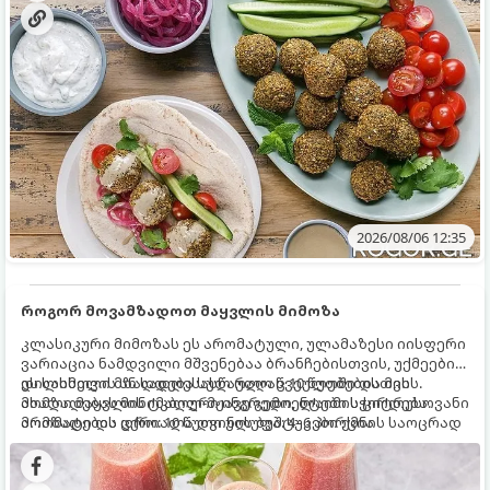
2026/08/06 12:35
როგორ მოვამზადოთ მაყვლის მიმოზა
კლასიკური მიმოზას ეს არომატული, ულამაზესი იისფერი
ვარიაცია ნამდვილი მშვენებაა ბრანჩებისთვის, უქმეების
დილისთვის ან სადღესასწაულო წვეულებებისთვის.
ეს სასმელი მზადდება სულ რაღაც 10 წუთში და მის
ახალი მაყვლის ტკბილ-მჟავე გემო, ლაიმის ციტრუსოვანი
მომზადებას მინიმალური ინგრედიენტები სჭირდება.
არომატი და ცქრიალა ღვინის ბუშტუკები ქმნის საოცრად
მომზადების დრო: 10 წუთი ულუფა: 4–6 პორცია
დახვეწილ და მაგრილებელ კოქტეილს.