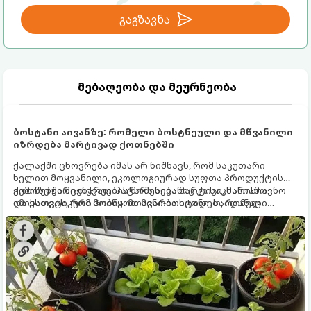
გაგზავნა
მებაღეობა და მეურნეობა
ბოსტანი აივანზე: რომელი ბოსტნეული და მწვანილი
იზრდება მარტივად ქოთნებში
ქალაქში ცხოვრება იმას არ ნიშნავს, რომ საკუთარი
ხელით მოყვანილი, ეკოლოგიურად სუფთა პროდუქტის
გემოზე უარი თქვათ. პატარა აივანიც კი საკმარისია
ქოთნებში მცენარეების მოშენება მარტივი, სასიამოვნო
იმისათვის, რომ მოიწყოთ მინი-ბოსტანი, საიდანაც
და ესთეტიკური ჰობია. მთავარია იცოდეთ, რომელი
ყოველდღიურად ახალ, არომატულ მწვანილსა და
კულტურები ეგუებიან ქოთნის პირობებს ყველაზე კარგად
ბოსტნეულს მოკრეფთ.
და როგორ მოუაროთ მათ სწორად.