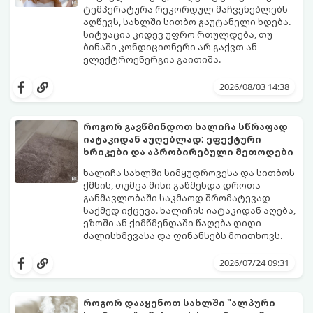
ტემპერატურა რეკორდულ მაჩვენებლებს
აღწევს, სახლში სითბო გაუტანელი ხდება.
სიტუაცია კიდევ უფრო რთულდება, თუ
ბინაში კონდიციონერი არ გაქვთ ან
ელექტროენერგია გაითიშა.
საბედნიეროდ, არსებობს ფიზიკის მარტივი
კანონები და გამოცდილი ყოფითი ხრიკები,
2026/08/03 14:38
რომლებიც დაგეხმარებათ, საგრძნობლად
დაწიოთ ტემპერატურა სახლში და შექმნათ
სასიამოვნო სიგრილე სპეციალური
როგორ გავწმინდოთ ხალიჩა სწრაფად
ტექნიკის გარეშეც.
იატაკიდან აუღებლად: ეფექტური
გთავაზობთ 10 საუკეთესო და
ხრიკები და აპრობირებული მეთოდები
ხელმისაწვდომ მეთოდს:
ხალიჩა სახლში სიმყუდროვესა და სითბოს
ქმნის, თუმცა მისი გაწმენდა დროთა
განმავლობაში საკმაოდ შრომატევად
საქმედ იქცევა. ხალიჩის იატაკიდან აღება,
ეზოში ან ქიმწმენდაში წაღება დიდი
ძალისხმევასა და ფინანსებს მოითხოვს.
სინამდვილეში, არსებობს რამდენიმე
ეფექტური, ბიუჯეტური და აპრობირებული
2026/07/24 09:31
მეთოდი, რომელთა დახმარებითაც
შეძლებთ ხალიჩის ადგილზევე გაწმენდას,
ლაქების ამოყვანასა და პირვანდელი
როგორ დააყენოთ სახლში "ალპური
სიახლის დაბრუნებას.