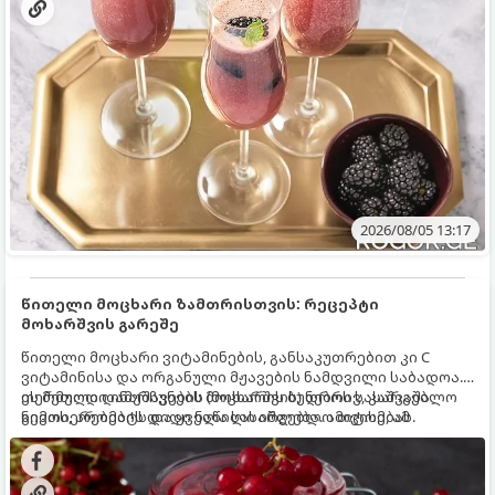
2026/08/05 13:17
წითელი მოცხარი ზამთრისთვის: რეცეპტი
მოხარშვის გარეშე
წითელი მოცხარი ვიტამინების, განსაკუთრებით კი C
ვიტამინისა და ორგანული მჟავების ნამდვილი საბადოა.
თერმული დამუშავების (მოხარშვის) დროს სასარგებლო
ეს მეთოდი ინარჩუნებს მოცხარის ბუნებრივ, კაშკაშა
ნივთიერებების დიდი ნაწილი იშლება. ამიტომ, ამ
გემოს, არომატს და ყველა სასარგებლო თვისებას.
კენკრის ზამთრისთვის შესანახად საუკეთესო გზა
„ცოცხალი ჯემის“ მომზადებაა - მოხარშვის გარეშე.