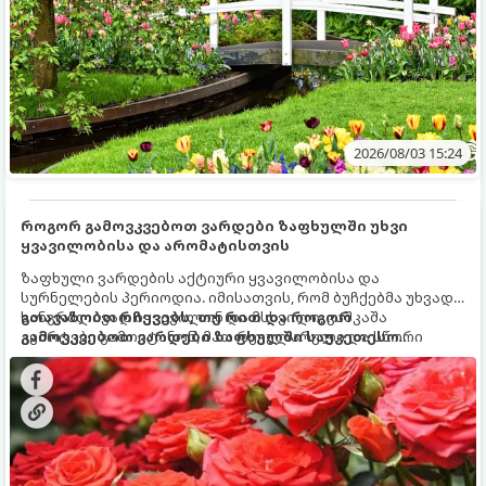
2026/08/03 15:24
როგორ გამოვკვებოთ ვარდები ზაფხულში უხვი
ყვავილობისა და არომატისთვის
ზაფხული ვარდების აქტიური ყვავილობისა და
სურნელების პერიოდია. იმისათვის, რომ ბუჩქებმა უხვად,
ხანგრძლივად იყვავილონ და მსხვილი, კაშკაშა
გთავაზობთ რჩევებს, თუ რით და როგორ
კვირტები გამოიტანონ, მათ რეგულარული და სწორი
გამოვკვებოთ ვარდები ზაფხულში საუკეთესო
გამოკვება სჭირდებათ. ზაფხულის პერიოდში მცენარის
შედეგის მისაღწევად:
მოთხოვნილებები იცვლება, ამიტომ მნიშვნელოვანია
ვიცოდეთ, რომელი სასუქები გამოიყენება ამ დროს.