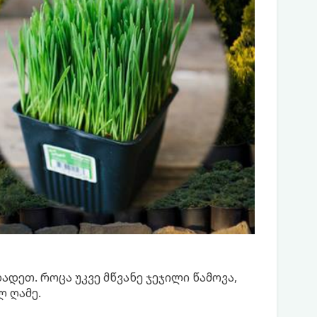
დეთ. როცა უკვე მწვანე ჯეჯილი წამოვა,
ლ ღამე.