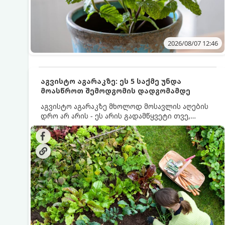
2026/08/07 12:46
აგვისტო აგარაკზე: ეს 5 საქმე უნდა
მოასწროთ შემოდგომის დადგომამდე
აგვისტო აგარაკზე მხოლოდ მოსავლის აღების
დრო არ არის - ეს არის გადამწყვეტი თვე,
როდესაც საფუძველი ეყრება მომავალი წლის
მოსავალს და ბაღი მზადდება შემოდგომა-
ზამთრის სეზონისთვის. იმისათვის, რომ
ნიადაგმა ენერგია აღიდგინოს, ხოლო
მცენარეებმა ზამთარს გაუძლონ, აგვისტოს
ბოლომდე 5 მნიშვნელოვანი საქმის გაკეთება
უნდა მოასწროთ: