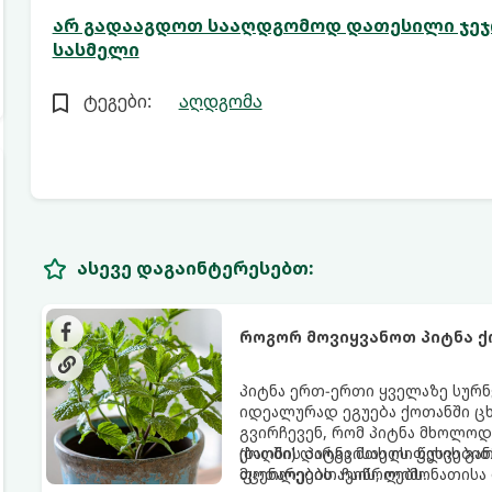
არ გადააგდოთ სააღდგომოდ დათესილი ჯეჯი
სასმელი
ტეგები:
აღდგომა
ასევე დაგაინტერესებთ:
როგორ მოვიყვანოთ პიტნა ქ
პიტნა ერთ-ერთი ყველაზე სურნ
იდეალურად ეგუება ქოთანში ცხ
გვირჩევენ, რომ პიტნა მხოლოდ
(ბაღში) დარგვისას ის ფესვებ
ქოთნის პიტნა მთელი წლის გან
მცენარეებს ავიწროებს.
ფოთლებით ჩაის, ლიმონათისა 