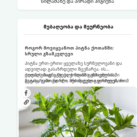
სილამაზე და პირადი ჰიგიენა
მებაღეობა და მეურნეობა
როგორ მოვიყვანოთ პიტნა ქოთანში:
სრული გზამკვლევი
პიტნა ერთ-ერთი ყველაზე სურნელოვანი და
ადვილად გასაზრდელი მცენარეა. ის
იდეალურად ეგუება ქოთანში ცხოვრებას,
ქოთნის პიტნა მთელი წლის განმავლობაში
მეტიც, გამოცდილი მებაღეები გვირჩევენ, რომ
გაგახარებთ ნორჩი, არომატული ფოთლებით
პიტნა მხოლოდ ქოთანში მოვიყვანოთ, რადგან
ჩაის, ლიმონათისა თუ კერძებისთვის.
ღია გრუნტში (ბაღში) დარგვისას ის ფესვებით
ძალიან სწრაფად ვრცელდება და სხვა
მცენარეებს ავიწროებს.