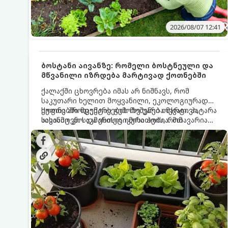
2026/08/07 12:41
ბოსტანი აივანზე: რომელი ბოსტნეული და
მწვანილი იზრდება მარტივად ქოთნებში
ქალაქში ცხოვრება იმას არ ნიშნავს, რომ
საკუთარი ხელით მოყვანილი, ეკოლოგიურად
სუფთა პროდუქტის გემოზე უარი თქვათ. პატარა
ქოთნებში მცენარეების მოშენება მარტივი,
აივანიც კი საკმარისია იმისათვის, რომ
სასიამოვნო და ესთეტიკური ჰობია. მთავარია
მოიწყოთ მინი-ბოსტანი, საიდანაც
იცოდეთ, რომელი კულტურები ეგუებიან
ყოველდღიურად ახალ, არომატულ მწვანილსა
ქოთნის პირობებს ყველაზე კარგად და როგორ
და ბოსტნეულს მოკრეფთ.
მოუაროთ მათ სწორად.