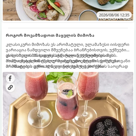
2026/08/06 12:35
როგორ მოვამზადოთ მაყვლის მიმოზა
კლასიკური მიმოზას ეს არომატული, ულამაზესი იისფერი
ვარიაცია ნამდვილი მშვენებაა ბრანჩებისთვის, უქმეების
დილისთვის ან სადღესასწაულო წვეულებებისთვის.
ეს სასმელი მზადდება სულ რაღაც 10 წუთში და მის
ახალი მაყვლის ტკბილ-მჟავე გემო, ლაიმის ციტრუსოვანი
მომზადებას მინიმალური ინგრედიენტები სჭირდება.
არომატი და ცქრიალა ღვინის ბუშტუკები ქმნის საოცრად
მომზადების დრო: 10 წუთი ულუფა: 4–6 პორცია
დახვეწილ და მაგრილებელ კოქტეილს.