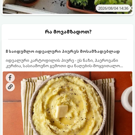
2026/08/04 14:36
რა მოვამზადოთ?
8 საიდუმლო იდეალური პიურეს მოსამზადებლად
იდეალური კარტოფილის პიურე - ეს ნაზი, ჰაეროვანი
კერძია, სასიამოვნო გემოთი და ნაღების-მოყვითალო
ფერით. მისი მომზადება ძალიან მარტივია, მაგრამ
არსებობს რამდენიმე საიდუმლო, რომლებიც უნდა
იცოდეთ, რომ პიურე იდეალურად გემრიელი გამოვიდეს.