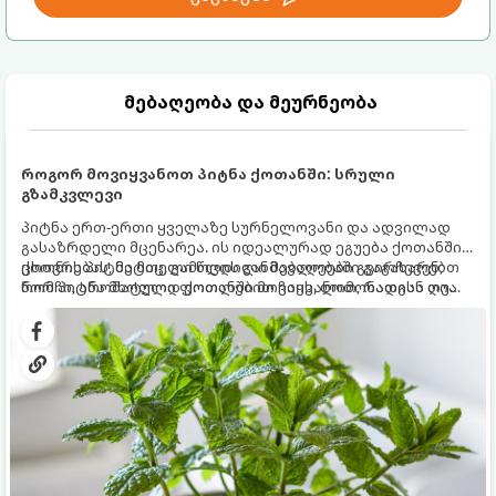
მებაღეობა და მეურნეობა
როგორ მოვიყვანოთ პიტნა ქოთანში: სრული
გზამკვლევი
პიტნა ერთ-ერთი ყველაზე სურნელოვანი და ადვილად
გასაზრდელი მცენარეა. ის იდეალურად ეგუება ქოთანში
ცხოვრებას, მეტიც, გამოცდილი მებაღეები გვირჩევენ,
ქოთნის პიტნა მთელი წლის განმავლობაში გაგახარებთ
რომ პიტნა მხოლოდ ქოთანში მოვიყვანოთ, რადგან ღია
ნორჩი, არომატული ფოთლებით ჩაის, ლიმონათისა თუ
გრუნტში (ბაღში) დარგვისას ის ფესვებით ძალიან
კერძებისთვის.
სწრაფად ვრცელდება და სხვა მცენარეებს ავიწროებს.