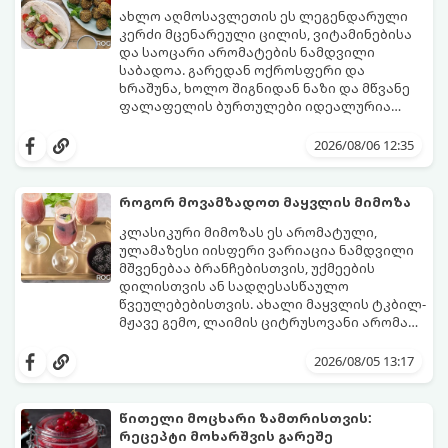
ახლო აღმოსავლეთის ეს ლეგენდარული
კერძი მცენარეული ცილის, ვიტამინებისა
და საოცარი არომატების ნამდვილი
საბადოა. გარედან ოქროსფერი და
ხრაშუნა, ხოლო შიგნიდან ნაზი და მწვანე
ფალაფელის ბურთულები იდეალურია
პიტაში (არაბულ პურში) ჩასადებად,
ამ რეცეპტის მთავარი საიდუმლო იმაში
სალათებთან ერთად ან ტახინის (სესამის)
მდგომარეობს, რომ გამოიყენება
2026/08/06 12:35
სოუსთან მირთმევისთვის.
გამომშრალი და ჩამბალი მუხუდო და არა
დაკონსერვებული, რათა ბურთულებმა
შეწვისას ფორმა იდეალურად შეინარჩუნოს
როგორ მოვამზადოთ მაყვლის მიმოზა
და არ დაიშალოს.
მომზადების დრო: 20 წუთი (დამატებით
კლასიკური მიმოზას ეს არომატული,
მუხუდოს ჩალბობის დრო: 12-24 საათი)
ულამაზესი იისფერი ვარიაცია ნამდვილი
შეწვის დრო: 10–15 წუთი ულუფა: 20–24 ცალი
მშვენებაა ბრანჩებისთვის, უქმეების
ბურთულა (4–6 პორცია)
დილისთვის ან სადღესასწაულო
წვეულებებისთვის. ახალი მაყვლის ტკბილ-
მჟავე გემო, ლაიმის ციტრუსოვანი არომატი
და ცქრიალა ღვინის ბუშტუკები ქმნის
ეს სასმელი მზადდება სულ რაღაც 10 წუთში
საოცრად დახვეწილ და მაგრილებელ
და მის მომზადებას მინიმალური
2026/08/05 13:17
კოქტეილს.
ინგრედიენტები სჭირდება.
მომზადების დრო: 10 წუთი ულუფა: 4–6
პორცია
წითელი მოცხარი ზამთრისთვის:
რეცეპტი მოხარშვის გარეშე