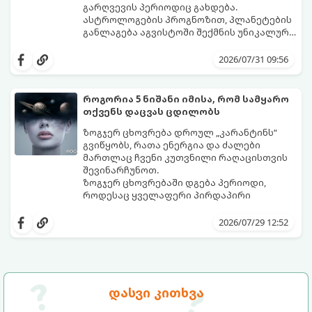
გარღვევის პერიოდიც გახდება.
ასტროლოგების პროგნოზით, პლანეტების
განლაგება აგვისტოში შექმნის უნიკალურ
ენერგეტიკულ ნაკადებს, რომლებიც
გაიგეთ, მოხვდით თუ არა იმ იღბლიანთა
ზოდიაქოს 4 ნიშანს ფინანსური წარმატების
შორის, ვისაც აგვისტოში ფინანსური
2026/07/31 09:56
მიღწევასა და შემოსავლების
იღბალი გაუღიმებს:
საგრძნობლად გაზრდაში დაეხმარება.
როგორია 5 ნიშანი იმისა, რომ სამყარო
თქვენს დაცვას ცდილობს
ზოგჯერ ცხოვრება დროულ „კარანტინს“
გვიწყობს, რათა ენერგია და ძალები
მართლაც ჩვენი კუთვნილი რაღაცისთვის
შევინარჩუნოთ.
ზოგჯერ ცხოვრებაში დგება პერიოდი,
როდესაც ყველაფერი პირდაპირი
მნიშვნელობით ხელიდან გვეცლება:
იშლება მნიშვნელოვანი გარიგებები,
2026/07/29 12:52
უქმდება დიდხანს ნანატრი მოგზაურობები,
ხოლო ადამიანები, რომლებსაც
ახლობლებად ვთვლიდით, უეცრად მიდიან.
აი, 5 აშკარა ნიშანი იმისა, რომ
ასეთ მომენტებში ადვილია
მომხდარი მარცხი სასჯელი კი არა,
სასოწარკვეთილებაში ჩავარდნა. თუმცა
თქვენი დაცვისკენ მიმართული
დასვი კითხვა
ეზოთერიკასა და ფსიქოლოგიაში ეს
სამყაროს მცდელობაა:
ფენომენი ხშირად სხვანაირად