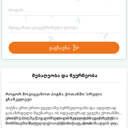
განიხილება: როგორც სამყაროს (ან ჩვენი
არაცნობიერის) ფარული დამცავი
მექანიზმების მუშაობა, რომელთაც
რეალური, მაგრამ ჯერ კიდევ უხილავი
საფრთხისგან შორს მივყავართ.
გაგზავნა
მებაღეობა და მეურნეობა
როგორ მოვიყვანოთ პიტნა ქოთანში: სრული
გზამკვლევი
პიტნა ერთ-ერთი ყველაზე სურნელოვანი და ადვილად
გასაზრდელი მცენარეა. ის იდეალურად ეგუება ქოთანში
ცხოვრებას, მეტიც, გამოცდილი მებაღეები გვირჩევენ,
ქოთნის პიტნა მთელი წლის განმავლობაში გაგახარებთ
რომ პიტნა მხოლოდ ქოთანში მოვიყვანოთ, რადგან ღია
ნორჩი, არომატული ფოთლებით ჩაის, ლიმონათისა თუ