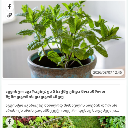
გრუნტში (ბაღში) დარგვისას ის ფესვებით ძალიან
კერძებისთვის.
სწრაფად ვრცელდება და სხვა მცენარეებს ავიწროებს.
2026/08/07 12:46
აგვისტო აგარაკზე: ეს 5 საქმე უნდა მოასწროთ
შემოდგომის დადგომამდე
აგვისტო აგარაკზე მხოლოდ მოსავლის აღების დრო არ
არის - ეს არის გადამწყვეტი თვე, როდესაც საფუძველი
ეყრება მომავალი წლის მოსავალს და ბაღი მზადდება
შემოდგომა-ზამთრის სეზონისთვის. იმისათვის, რომ
ნიადაგმა ენერგია აღიდგინოს, ხოლო მცენარეებმა