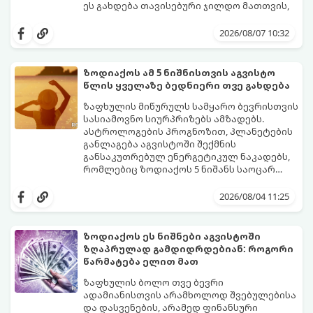
ეს გახდება თავისებური ჯილდო მათთვის,
ვინც დიდხანს შრომობდა, მოთმინებას
იჩენდა და სირთულეების მიუხედავად წინ
2026/08/07 10:32
სვლას განაგრძობდა. ბევრი მიეჩვია
სტაბილურობისთვის ბრძოლას,
სურვილების გადადებასა და ხარჯების
ზოდიაქოს ამ 5 ნიშნისთვის აგვისტო
მკაცრ კონტროლს. თუმცა, ახლა სიტუაცია
პრობლემები, რომლებიც უსასრულო
წლის ყველაზე ბედნიერი თვე გახდება
თანდათან შეიცვლება.
გეგონათ, უკან დაიხევს, ამასთან ერთად კი
გაჩნდება მეტი ნდობა მომავლის მიმართ.
ზაფხულის მიწურულს სამყარო ბევრისთვის
რთული პერიოდის შემდეგ ეს ნიშნები
სასიამოვნო სიურპრიზებს ამზადებს.
შეძლებენ ამოისუნთქონ და დაინახონ
ასტროლოგების პროგნოზით, პლანეტების
ახალი შესაძლებლობები.
განლაგება აგვისტოში შექმნის
განსაკუთრებულ ენერგეტიკულ ნაკადებს,
რომლებიც ზოდიაქოს 5 ნიშანს საოცარ
იღბალს, ჰარმონიასა და წარმატებას
მათთვის აგვისტო გარდამტეხი და წლის
მოუტანს.
ყველაზე ბედნიერი თვე აღმოჩნდება.
2026/08/04 11:25
გაიგეთ, მოხვდით თუ არა ამ იღბლიანთა
შორის:
ზოდიაქოს ეს ნიშნები აგვისტოში
ზღაპრულად გამდიდრდებიან: როგორი
წარმატება ელით მათ
ზაფხულის ბოლო თვე ბევრი
ადამიანისთვის არამხოლოდ შვებულებისა
და დასვენების, არამედ ფინანსური