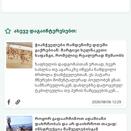
ასევე დაგაინტერესებთ:
ჭიანჭველები რამდენიმე დღეში
გაქრებიან: მარტივი ხელნაკეთი
ხაფანგი, რომელიც რეალურად მუშაობს
ზაფხულის დადგომასთან ერთად, ბევრ
სახლსა თუ აგარაკზე იწყება ნამდვილი
ბრძოლა ჭიანჭველებთან. ეს პატარა
მწერები მომენტალურად პოულობენ გზას
სამზარეულოსკენ, დახლებზე დატოვებულ
ტკბილეულსა თუ პურის ნამცეცებისკენ.
მართალია, ბაზარზე უამრავი ქიმიური
საბედნიეროდ, არსებობს ერთი ძალიან
სპრეი და შხამქიმიკატი იყიდება, თუმცა
მარტივი, უსაფრთხო და იაფი
2026/08/06 12:29
ბევრს ერიდება მათი გამოყენება
საყოფაცხოვრებო ხრიკი. სპეციალური
სამზარეულოში, განსაკუთრებით მაშინ, თუ
ხელნაკეთი ხაფანგის საშუალებით,
სახლში პატარა ბავშვები ან შინაური
ჭიანჭველების მთელ კოლონიას სულ
როგორ გადაარჩინოთ ადამიანი
ცხოველები არიან.
რამდენიმე დღეში დაამარცხებთ.
დახრჩობას და არ დაიხრჩოთ თავად:
გთავაზობთ ეფექტური ხაფანგის
ინსტრუქცია მაშველებისგან