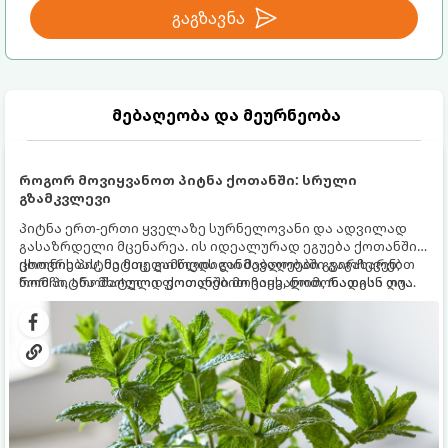
გაგზავნა
მებაღეობა და მეურნეობა
როგორ მოვიყვანოთ პიტნა ქოთანში: სრული
გზამკვლევი
პიტნა ერთ-ერთი ყველაზე სურნელოვანი და ადვილად
გასაზრდელი მცენარეა. ის იდეალურად ეგუება ქოთანში
ცხოვრებას, მეტიც, გამოცდილი მებაღეები გვირჩევენ,
ქოთნის პიტნა მთელი წლის განმავლობაში გაგახარებთ
რომ პიტნა მხოლოდ ქოთანში მოვიყვანოთ, რადგან ღია
ნორჩი, არომატული ფოთლებით ჩაის, ლიმონათისა თუ
გრუნტში (ბაღში) დარგვისას ის ფესვებით ძალიან
კერძებისთვის.
სწრაფად ვრცელდება და სხვა მცენარეებს ავიწროებს.