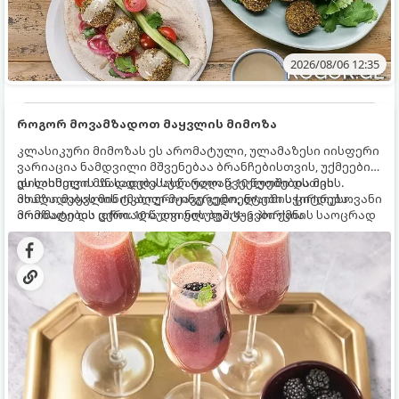
2026/08/06 12:35
როგორ მოვამზადოთ მაყვლის მიმოზა
კლასიკური მიმოზას ეს არომატული, ულამაზესი იისფერი
ვარიაცია ნამდვილი მშვენებაა ბრანჩებისთვის, უქმეების
დილისთვის ან სადღესასწაულო წვეულებებისთვის.
ეს სასმელი მზადდება სულ რაღაც 10 წუთში და მის
ახალი მაყვლის ტკბილ-მჟავე გემო, ლაიმის ციტრუსოვანი
მომზადებას მინიმალური ინგრედიენტები სჭირდება.
არომატი და ცქრიალა ღვინის ბუშტუკები ქმნის საოცრად
მომზადების დრო: 10 წუთი ულუფა: 4–6 პორცია
დახვეწილ და მაგრილებელ კოქტეილს.