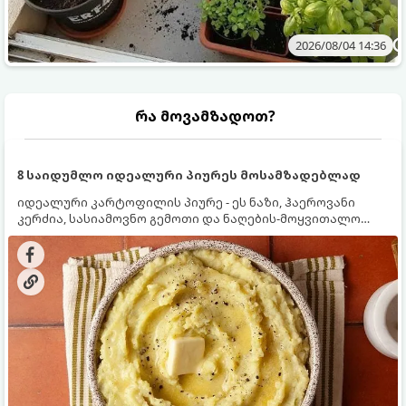
2026/08/04 14:36
რა მოვამზადოთ?
8 საიდუმლო იდეალური პიურეს მოსამზადებლად
იდეალური კარტოფილის პიურე - ეს ნაზი, ჰაეროვანი
კერძია, სასიამოვნო გემოთი და ნაღების-მოყვითალო
ფერით. მისი მომზადება ძალიან მარტივია, მაგრამ
არსებობს რამდენიმე საიდუმლო, რომლებიც უნდა
იცოდეთ, რომ პიურე იდეალურად გემრიელი გამოვიდეს.