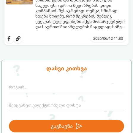
არდადეგები და დასვენების დღეები
საუკეთესო დროა მეგობრების დიდი
კომპანიის შესაკრებად. თუმცა, ხშირად
ხდება ხოლმე, რომ შეკრების შემდეგ
ყველას ტელეფონები აქვს მომარჯვებული
და საერთო მხიარულების ნაცვლად, სიჩუმე
ისადგურებს. ამ სიტუაციიდან თავის
ინტელექტუალური, აზარტული და
დასაღწევად და ნამდვილი, ცოცხალი
იუმორით სავსე აქტივობები მეგობრებს
2026/06/12 11:30
ემოციების გასაღვიძებლად საუკეთესო გზა
კიდევ უფრო აახლოებს და დაუვიწყარ
გუნდური თამაშებია.
მოგონებებს ტოვებს. გთავაზობთ ტოპ 5
საუკეთესო გუნდურ თამაშს, რომლებიც
თქვენს არდადეგებს ნამდვილ
დღესასწაულად აქცევს:
დასვი კითხვა
გაგზავნა