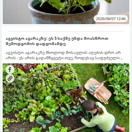
2026/08/07 12:46
აგვისტო აგარაკზე: ეს 5 საქმე უნდა მოასწროთ
შემოდგომის დადგომამდე
აგვისტო აგარაკზე მხოლოდ მოსავლის აღების დრო არ
არის - ეს არის გადამწყვეტი თვე, როდესაც საფუძველი
ეყრება მომავალი წლის მოსავალს და ბაღი მზადდება
შემოდგომა-ზამთრის სეზონისთვის. იმისათვის, რომ
ნიადაგმა ენერგია აღიდგინოს, ხოლო მცენარეებმა
ზამთარს გაუძლონ, აგვისტოს ბოლომდე 5
მნიშვნელოვანი საქმის გაკეთება უნდა მოასწროთ: