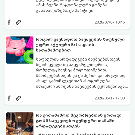
ამას ჩვენი რაციონალური გონება
გააანალიზებს. ეს მარტივი
ფსიქოლოგიური ტესტი, რომელიც
დახუჭეთ თვალები, ღრმად ჩაისუნთქეთ,
ასოციაციურ აღქმაზეა დაფუძნებული,
აირჩიეთ სამი წერილიდან ის ერთი,
2026/07/07 10:46
დაგეხმარებათ გაიგოთ, თუ რა მთავარი
რომელიც ყველაზე მეტად გიზიდავთ და
გზავნილი ან რჩევა აქვს სამყაროს
წაიკითხეთ თქვენი პასუხი.
თქვენთვის ცხოვრების ამ ეტაპზე.
როგორ გავხადოთ ბავშვების ზაფხული
უფრო აქტიური Extra.ge-ის
სათამაშოებით
ზაფხულის არდადეგები ბავშვებისთვის
წლის ყველაზე საყვარელი დროა,
რომელიც სავსეა მოლოდინებით.
მშობლებისთვის კი ეს პერიოდი სრულიად
ახალ გამოწვევებთან ასოცირდება.
მთავარი ამოცანა ბავშვების ეკრანებისგან
მოწყვეტა და მათი ენერგიის სწორად
extra.ge
- ყველაზე დიდი ციფრული
მიმართვაა. მნიშვნელოვანია მათთვის
მარკეტფლეისი საქართველოში,
2026/06/17 17:30
ისეთი გარემოს შექმნა, სადაც დროს
გთავაზობთ პლატფორმას, რომელიც ამ
ხალისიანად და აქტიურად გაატარებენ.
პრობლემის მარტივად გადაჭრაში
ჯანსაღი რუტინა დასვენების დღეებშიც
დაგეხმარებათ. აქ ყველა ასაკისა და
რა ვითამაშოთ მეგობრებთან ერთად:
აუცილებელია.
ინტერესის მქონე ბავშვისთვის მოიძებნება
ტოპ 5 საუკეთესო გუნდური თამაში
იდეალური გასართობი საშუალება.
არდადეგებისთვის