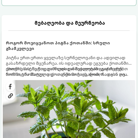
მებაღეობა და მეურნეობა
როგორ მოვიყვანოთ პიტნა ქოთანში: სრული
გზამკვლევი
პიტნა ერთ-ერთი ყველაზე სურნელოვანი და ადვილად
გასაზრდელი მცენარეა. ის იდეალურად ეგუება ქოთანში
ცხოვრებას, მეტიც, გამოცდილი მებაღეები გვირჩევენ,
ქოთნის პიტნა მთელი წლის განმავლობაში გაგახარებთ
რომ პიტნა მხოლოდ ქოთანში მოვიყვანოთ, რადგან ღია
ნორჩი, არომატული ფოთლებით ჩაის, ლიმონათისა თუ
გრუნტში (ბაღში) დარგვისას ის ფესვებით ძალიან
კერძებისთვის.
სწრაფად ვრცელდება და სხვა მცენარეებს ავიწროებს.