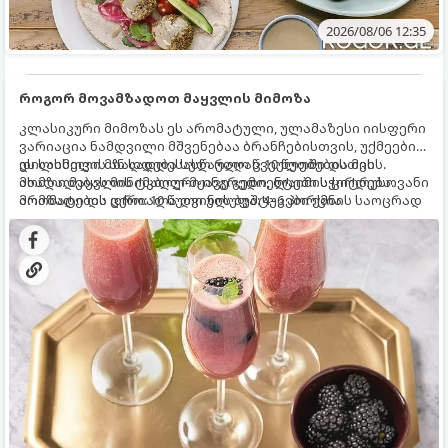
2026/08/06 12:35
როგორ მოვამზადოთ მაყვლის მიმოზა
კლასიკური მიმოზას ეს არომატული, ულამაზესი იისფერი
ვარიაცია ნამდვილი მშვენებაა ბრანჩებისთვის, უქმეების
დილისთვის ან სადღესასწაულო წვეულებებისთვის.
ეს სასმელი მზადდება სულ რაღაც 10 წუთში და მის
ახალი მაყვლის ტკბილ-მჟავე გემო, ლაიმის ციტრუსოვანი
მომზადებას მინიმალური ინგრედიენტები სჭირდება.
არომატი და ცქრიალა ღვინის ბუშტუკები ქმნის საოცრად
მომზადების დრო: 10 წუთი ულუფა: 4–6 პორცია
დახვეწილ და მაგრილებელ კოქტეილს.