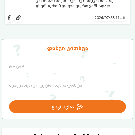
ვარდნას დღის მეორე ნახევარში. თუ
გსურთ, რომ დილა უფრო ჯანსაღად
დაიწყოთ და ენერგია დიდხანს
მიჰყევით ამ გზამკვლევს და აღმოაჩინეთ
შეინარჩუნოთ, ექსპერტები ყავის სამ
თქვენთვის სასურველი სასმელი:
2026/07/23 11:46
საუკეთესო ალტერნატივას გვთავაზობენ.
დასვი კითხვა
გაგზავნა