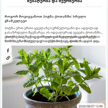
მებაღეობა და მეურნეობა
როგორ მოვიყვანოთ პიტნა ქოთანში: სრული
გზამკვლევი
პიტნა ერთ-ერთი ყველაზე სურნელოვანი და ადვილად
გასაზრდელი მცენარეა. ის იდეალურად ეგუება ქოთანში
ცხოვრებას, მეტიც, გამოცდილი მებაღეები გვირჩევენ,
ქოთნის პიტნა მთელი წლის განმავლობაში გაგახარებთ
რომ პიტნა მხოლოდ ქოთანში მოვიყვანოთ, რადგან ღია
ნორჩი, არომატული ფოთლებით ჩაის, ლიმონათისა თუ
გრუნტში (ბაღში) დარგვისას ის ფესვებით ძალიან
კერძებისთვის.
სწრაფად ვრცელდება და სხვა მცენარეებს ავიწროებს.
2026/08/07 12:46