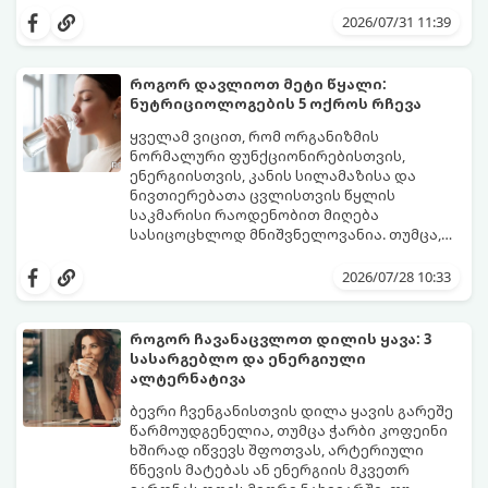
მენსტრუაცია.
ცვლილებები ამ მომენტამდე ბევრად ადრე
2026/07/31 11:39
იწყება - ამ გარდამავალ ეტაპს
პერიმენოპაუზა ეწოდება (რომელიც
საშუალოდ 40-დან 50 წლამდე ასაკში იწყება
როგორ დავლიოთ მეტი წყალი:
და შესაძლოა 4-დან 8 წლამდე
ნუტრიციოლოგების 5 ოქროს რჩევა
გაგრძელდეს).
იმისათვის, რომ ეს პერიოდი შფოთვის
გარეშე გაიაროთ, მნიშვნელოვანია
ყველამ ვიცით, რომ ორგანიზმის
იცოდეთ, რა სიგნალებს გზავნის ორგანიზმი
ნორმალური ფუნქციონირებისთვის,
და როგორ შეიმსუბუქოთ მდგომარეობა
ენერგიისთვის, კანის სილამაზისა და
მეან-გინეკოლოგებისა და
ნივთიერებათა ცვლისთვის წყლის
ნუტრიციოლოგების რეკომენდაციებით.
საკმარისი რაოდენობით მიღება
სასიცოცხლოდ მნიშვნელოვანია. თუმცა,
ყოველდღიური ფუსფუსის, საქმეებისა თუ
თუ ხშირად გავიწყდებათ წყლის
უბრალოდ ჩვევის არქონის გამო, დღის
დალევა ან მისი გემო მოსაწყენი
2026/07/28 10:33
განმავლობაში საჭირო ოდენობის წყლის
გეჩვენებათ, დიეტოლოგების ეს 5
დალევა ბევრისთვის ნამდვილ
მარტივი და ეფექტური რჩევა
გამოწვევად რჩება.
დაგეხმარებათ, წყლის სმა
როგორ ჩავანაცვლოთ დილის ყავა: 3
ყოველდღიურ, სასიამოვნო ჩვევად
სასარგებლო და ენერგიული
აქციოთ.
ალტერნატივა
ბევრი ჩვენგანისთვის დილა ყავის გარეშე
წარმოუდგენელია, თუმცა ჭარბი კოფეინი
ხშირად იწვევს შფოთვას, არტერიული
წნევის მატებას ან ენერგიის მკვეთრ