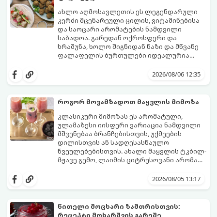
ახლო აღმოსავლეთის ეს ლეგენდარული
კერძი მცენარეული ცილის, ვიტამინებისა
და საოცარი არომატების ნამდვილი
საბადოა. გარედან ოქროსფერი და
ხრაშუნა, ხოლო შიგნიდან ნაზი და მწვანე
ფალაფელის ბურთულები იდეალურია
პიტაში (არაბულ პურში) ჩასადებად,
ამ რეცეპტის მთავარი საიდუმლო იმაში
სალათებთან ერთად ან ტახინის (სესამის)
მდგომარეობს, რომ გამოიყენება
2026/08/06 12:35
სოუსთან მირთმევისთვის.
გამომშრალი და ჩამბალი მუხუდო და არა
დაკონსერვებული, რათა ბურთულებმა
შეწვისას ფორმა იდეალურად შეინარჩუნოს
როგორ მოვამზადოთ მაყვლის მიმოზა
და არ დაიშალოს.
მომზადების დრო: 20 წუთი (დამატებით
კლასიკური მიმოზას ეს არომატული,
მუხუდოს ჩალბობის დრო: 12-24 საათი)
ულამაზესი იისფერი ვარიაცია ნამდვილი
შეწვის დრო: 10–15 წუთი ულუფა: 20–24 ცალი
მშვენებაა ბრანჩებისთვის, უქმეების
ბურთულა (4–6 პორცია)
დილისთვის ან სადღესასწაულო
წვეულებებისთვის. ახალი მაყვლის ტკბილ-
მჟავე გემო, ლაიმის ციტრუსოვანი არომატი
და ცქრიალა ღვინის ბუშტუკები ქმნის
ეს სასმელი მზადდება სულ რაღაც 10 წუთში
საოცრად დახვეწილ და მაგრილებელ
და მის მომზადებას მინიმალური
2026/08/05 13:17
კოქტეილს.
ინგრედიენტები სჭირდება.
მომზადების დრო: 10 წუთი ულუფა: 4–6
პორცია
წითელი მოცხარი ზამთრისთვის:
რეცეპტი მოხარშვის გარეშე