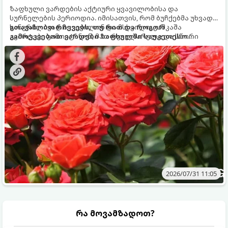
ზაფხული ვარდების აქტიური ყვავილობისა და
სურნელების პერიოდია. იმისათვის, რომ ბუჩქებმა უხვად,
ხანგრძლივად იყვავილონ და მსხვილი, კაშკაშა
გთავაზობთ რჩევებს, თუ რით და როგორ
კვირტები გამოიტანონ, მათ რეგულარული და სწორი
გამოვკვებოთ ვარდები ზაფხულში საუკეთესო
გამოკვება სჭირდებათ. ზაფხულის პერიოდში მცენარის
შედეგის მისაღწევად:
მოთხოვნილებები იცვლება, ამიტომ მნიშვნელოვანია
ვიცოდეთ, რომელი სასუქები გამოიყენება ამ დროს.
2026/07/31 11:05
რა მოვამზადოთ?