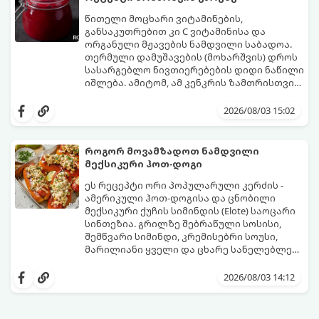
წითელი მოცხარი ვიტამინების,
განსაკუთრებით კი C ვიტამინისა და
ორგანული მჟავების ნამდვილი საბადოა.
თერმული დამუშავების (მოხარშვის) დროს
სასარგებლო ნივთიერებების დიდი ნაწილი
იშლება. ამიტომ, ამ კენკრის ზამთრისთვის
შესანახად საუკეთესო გზა „ცოცხალი ჯემის“
ეს მეთოდი ინარჩუნებს მოცხარის
მომზადებაა - მოხარშვის გარეშე.
ბუნებრივ, კაშკაშა გემოს, არომატს და
2026/08/03 15:02
ყველა სასარგებლო თვისებას.
როგორ მოვამზადოთ ნამდვილი
მექსიკური ჰოთ-დოგი
ეს რეცეპტი ორი პოპულარული კერძის -
ამერიკული ჰოთ-დოგისა და ცნობილი
მექსიკური ქუჩის სიმინდის (Elote) საოცარი
სინთეზია. გრილზე შებრაწული სოსისი,
შემწვარი სიმინდი, კრემისებრი სოუსი,
მარილიანი ყველი და ცხარე სანელებლები
ქმნის ნამდვილი გემოების აფეთქებას.
ეს იდეალური კერძია ეზოს
წვეულებებისთვის, ბარბექიუსთვის ან
2026/08/03 14:12
უბრალოდ მეგობრებთან ერთად გემრიელი
ვახშმისთვის.
მომზადების დრო: 15 წუთი