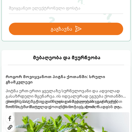
გაგზავნა
მებაღეობა და მეურნეობა
როგორ მოვიყვანოთ პიტნა ქოთანში: სრული
გზამკვლევი
პიტნა ერთ-ერთი ყველაზე სურნელოვანი და ადვილად
გასაზრდელი მცენარეა. ის იდეალურად ეგუება ქოთანში
ცხოვრებას, მეტიც, გამოცდილი მებაღეები გვირჩევენ,
ქოთნის პიტნა მთელი წლის განმავლობაში გაგახარებთ
რომ პიტნა მხოლოდ ქოთანში მოვიყვანოთ, რადგან ღია
ნორჩი, არომატული ფოთლებით ჩაის, ლიმონათისა თუ
გრუნტში (ბაღში) დარგვისას ის ფესვებით ძალიან
კერძებისთვის.
სწრაფად ვრცელდება და სხვა მცენარეებს ავიწროებს.