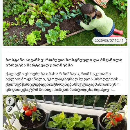
2026/08/07 12:41
ბოსტანი აივანზე: რომელი ბოსტნეული და მწვანილი
იზრდება მარტივად ქოთნებში
ქალაქში ცხოვრება იმას არ ნიშნავს, რომ საკუთარი
ხელით მოყვანილი, ეკოლოგიურად სუფთა პროდუქტის
გემოზე უარი თქვათ. პატარა აივანიც კი საკმარისია
ქოთნებში მცენარეების მოშენება მარტივი, სასიამოვნო
იმისათვის, რომ მოიწყოთ მინი-ბოსტანი, საიდანაც
და ესთეტიკური ჰობია. მთავარია იცოდეთ, რომელი
ყოველდღიურად ახალ, არომატულ მწვანილსა და
კულტურები ეგუებიან ქოთნის პირობებს ყველაზე კარგად
ბოსტნეულს მოკრეფთ.
და როგორ მოუაროთ მათ სწორად.