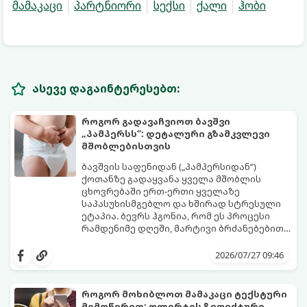
მამაკაცი
პარტნიორი
სექსი
ქალი
ჰობი
ასევე დაგაინტერესებთ:
როგორ გადავაჩვიოთ ბავშვი
„პამპერსს“: დეტალური გზამკვლევი
მშობლებისთვის
ბავშვის საფენიდან („პამპერსიდან“)
ქოთანზე გადაყვანა ყველა მშობლის
ცხოვრებაში ერთ-ერთი ყველაზე
საპასუხისმგებლო და ხშირად სტრესული
ეტაპია. ბევრს ჰგონია, რომ ეს პროცესი
რამდენიმე დღეში, მარტივი ბრძანებებით
წყდება, თუმცა სინამდვილეში ეს არის
გთავაზობთ დეტალურ გზამკვლევს, თუ
ფიზიოლოგიური და ფსიქოლოგიური
როგორ გახადოთ ეს პროცესი
2026/07/27 09:46
მომწიფების პროცესი, რომელიც
უმტკივნეულო როგორც ბავშვისთვის,
ინდივიდუალურ მიდგომასა და
ისე თქვენთვის.
მოთმინებას მოითხოვს.
როგორ მოხიბლოთ მამაკაცი ტექსტური
მიმოწერით: ფლირტის 8 ეფექტური