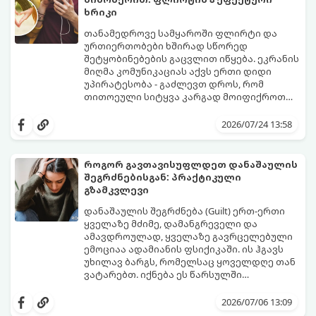
ხრიკი
თანამედროვე სამყაროში ფლირტი და
ურთიერთობები ხშირად სწორედ
შეტყობინებების გაცვლით იწყება. ეკრანის
მიღმა კომუნიკაციას აქვს ერთი დიდი
უპირატესობა - გაძლევთ დროს, რომ
თითოეული სიტყვა კარგად მოიფიქროთ
და საიდუმლოებით მოცული, მიმზიდველი
თუ გსურთ, რომ მან ტელეფონს თვალი ვერ
იმიჯი შექმნათ.
მოაცილოს და მოუთმენლად ელოდოს
2026/07/24 13:58
თქვენს ყოველ შეტყობინებას, გამოიყენეთ
ფსიქოლოგიაზე დაფუძნებული ეს 10 ოქროს
წესი:
როგორ გავთავისუფლდეთ დანაშაულის
შეგრძნებისგან: პრაქტიკული
გზამკვლევი
დანაშაულის შეგრძნება (Guilt) ერთ-ერთი
ყველაზე მძიმე, დამანგრეველი და
ამავდროულად, ყველაზე გავრცელებული
ემოციაა ადამიანის ფსიქიკაში. ის ჰგავს
უხილავ ბარგს, რომელსაც ყოველდღე თან
ვატარებთ. იქნება ეს წარსულში
დაშვებული შეცდომა, ვინმესთვის გულის
ფსიქოთერაპიაში მიიჩნევა, რომ
ტკენა, ოჯახის წევრებისთვის
დანაშაულის გრძნობას აქვს თავისი
2026/07/06 13:09
არასაკმარისი დროის დათმობა თუ
დადებითი, ევოლუციური ფუნქციაც ის