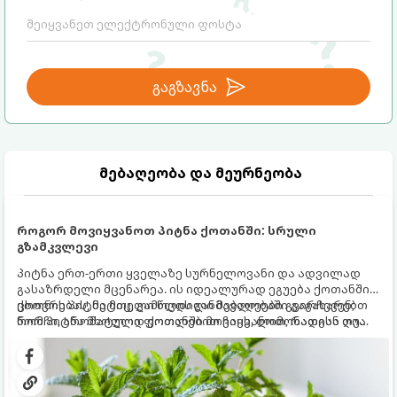
გაგზავნა
მებაღეობა და მეურნეობა
როგორ მოვიყვანოთ პიტნა ქოთანში: სრული
გზამკვლევი
პიტნა ერთ-ერთი ყველაზე სურნელოვანი და ადვილად
გასაზრდელი მცენარეა. ის იდეალურად ეგუება ქოთანში
ცხოვრებას, მეტიც, გამოცდილი მებაღეები გვირჩევენ,
ქოთნის პიტნა მთელი წლის განმავლობაში გაგახარებთ
რომ პიტნა მხოლოდ ქოთანში მოვიყვანოთ, რადგან ღია
ნორჩი, არომატული ფოთლებით ჩაის, ლიმონათისა თუ
გრუნტში (ბაღში) დარგვისას ის ფესვებით ძალიან
კერძებისთვის.
სწრაფად ვრცელდება და სხვა მცენარეებს ავიწროებს.