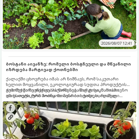
2026/08/07 12:41
ბოსტანი აივანზე: რომელი ბოსტნეული და მწვანილი
იზრდება მარტივად ქოთნებში
ქალაქში ცხოვრება იმას არ ნიშნავს, რომ საკუთარი
ხელით მოყვანილი, ეკოლოგიურად სუფთა პროდუქტის
გემოზე უარი თქვათ. პატარა აივანიც კი საკმარისია
ქოთნებში მცენარეების მოშენება მარტივი, სასიამოვნო
იმისათვის, რომ მოიწყოთ მინი-ბოსტანი, საიდანაც
და ესთეტიკური ჰობია. მთავარია იცოდეთ, რომელი
ყოველდღიურად ახალ, არომატულ მწვანილსა და
კულტურები ეგუებიან ქოთნის პირობებს ყველაზე კარგად
ბოსტნეულს მოკრეფთ.
და როგორ მოუაროთ მათ სწორად.