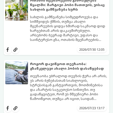
ოთახის მცენარეების გამრავლება
წყალში: მარტივი ჰობი მათთვის, ვისაც
სახლის გამწვანება სურს
სახლის გამწვანება სიმყუდროვესა და
სიმშვიდეს ქმნის, თუმცა ახალი
მცენარეების ყიდვა ხშირად საკმაოდ დიდ
ხარჯებთან არის დაკავშირებული.
არსებობს ბევრად მარტივი, უფასო და
საინტერესო გზა, ოთახის მცენარეების
გამრავლება წყალში (ჰიდროპონიკური
ეს მეთოდი იდეალურია დამწყები
დაფესვიანება).
მებაღეებისთვისაც კი, რადგან პროცესი
2026/07/30 12:05
უმარტივესი, თვალსაჩინო და საიმედოა -
გამჭვირვალე ჭურჭელში თვალს ადევნებთ,
როგორ იზრდება ახალი ფესვები
როგორ დავიწყოთ თევზაობა:
ყოველდღიურად.
გზამკვლევი ახალი ჰობის დასაწყებად
თევზაობა უბრალოდ თევზის ჭერა არ არის,
ეს არის ბუნებასთან სიახლოვის,
სტრესისგან განტვირთვის, მოთმინებისა
და აზარტის საუკეთესო სინთეზი. თუ
გადაწყვიტეთ, რომ ეს მშვენიერი ჰობი
წამოიწყოთ, თუმცა არ იცით, საიდან
დაიწყოთ და რა აღჭურვილობა შეიძინოთ,
ეს ამომწურავი გზამკვლევი სწორედ
2026/07/23 13:17
თქვენთვისაა.