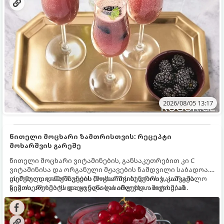
2026/08/05 13:17
წითელი მოცხარი ზამთრისთვის: რეცეპტი
მოხარშვის გარეშე
წითელი მოცხარი ვიტამინების, განსაკუთრებით კი C
ვიტამინისა და ორგანული მჟავების ნამდვილი საბადოა.
თერმული დამუშავების (მოხარშვის) დროს სასარგებლო
ეს მეთოდი ინარჩუნებს მოცხარის ბუნებრივ, კაშკაშა
ნივთიერებების დიდი ნაწილი იშლება. ამიტომ, ამ
გემოს, არომატს და ყველა სასარგებლო თვისებას.
კენკრის ზამთრისთვის შესანახად საუკეთესო გზა
„ცოცხალი ჯემის“ მომზადებაა - მოხარშვის გარეშე.