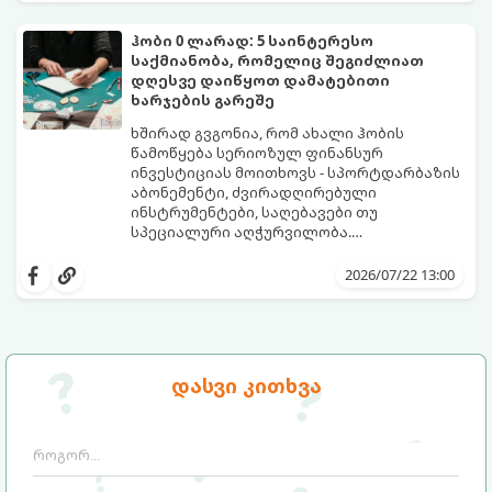
ჰობი 0 ლარად: 5 საინტერესო
საქმიანობა, რომელიც შეგიძლიათ
დღესვე დაიწყოთ დამატებითი
ხარჯების გარეშე
ხშირად გვგონია, რომ ახალი ჰობის
წამოწყება სერიოზულ ფინანსურ
ინვესტიციას მოითხოვს - სპორტდარბაზის
აბონემენტი, ძვირადღირებული
ინსტრუმენტები, საღებავები თუ
სპეციალური აღჭურვილობა.
სინამდვილეში, უამრავი საინტერესო,
ყველაფერი, რაც გჭირდებათ, უკვე გაქვთ
შემოქმედებითი და სასარგებლო
ხელთ: ინტერნეტი, სმარტფონი, ფურცელი
2026/07/22 13:00
საქმიანობა არსებობს, რომლებსაც
და მონდომება!
ნულოვანი ბიუჯეტით, პირდაპირ სახლში,
გთავაზობთ 5 საინტერესო ჰობის,
დღესვე შეგიძლიათ შეუდგეთ.
რომლებიც სრულიად უფასოა და
თანაბრად ავითარებს გონებასა და
შემოქმედებით უნარებს.
დასვი კითხვა