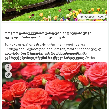
2026/08/03 15:24
როგორ გამოვკვებოთ ვარდები ზაფხულში უხვი
ყვავილობისა და არომატისთვის
ზაფხული ვარდების აქტიური ყვავილობისა და
სურნელების პერიოდია. იმისათვის, რომ ბუჩქებმა უხვად,
ხანგრძლივად იყვავილონ და მსხვილი, კაშკაშა
გთავაზობთ რჩევებს, თუ რით და როგორ
კვირტები გამოიტანონ, მათ რეგულარული და სწორი
გამოვკვებოთ ვარდები ზაფხულში საუკეთესო
გამოკვება სჭირდებათ. ზაფხულის პერიოდში მცენარის
შედეგის მისაღწევად:
მოთხოვნილებები იცვლება, ამიტომ მნიშვნელოვანია
ვიცოდეთ, რომელი სასუქები გამოიყენება ამ დროს.