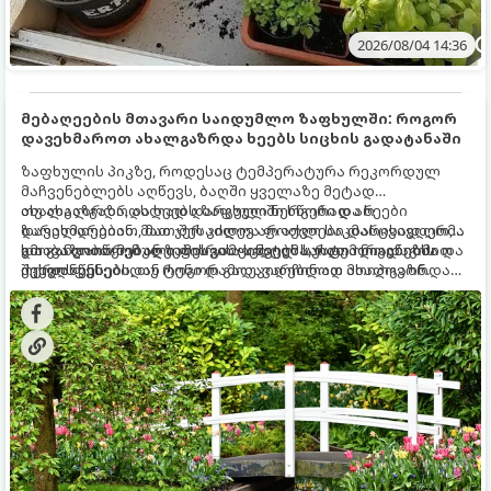
2026/08/04 14:36
მებაღეების მთავარი საიდუმლო ზაფხულში: როგორ
დავეხმაროთ ახალგაზრდა ხეებს სიცხის გადატანაში
ზაფხულის პიკზე, როდესაც ტემპერატურა რეკორდულ
მაჩვენებლებს აღწევს, ბაღში ყველაზე მეტად
ახალგაზრდა, ახლად დარგული ნერგები და ხეები
თუ ახალგაზრდა ხეებს ზაფხულში სწორად არ
ზარალდებიან. მათ ჯერ კიდევ არ აქვთ საკმარისად ღრმა
დავეხმარებით, მათ შესაძლოა ფოთლები დასცვივდეთ,
და განვითარებული ფესვთა სისტემა, რათა ნიადაგის
ხმობა დაიწყონ ან ზამთრის ყინვებს სუსტი ორგანიზმით
გთავაზობთ მებაღეების გამოცდილ საიდუმლოებებსა და
ქვედა ფენებიდან ტენი დამოუკიდებლად მოიპოვონ.
შეხვდნენ.
ოქროს წესებს, თუ როგორ გადავარჩინოთ ახალგაზრდა
ხეები ზაფხულის სიცხეში: