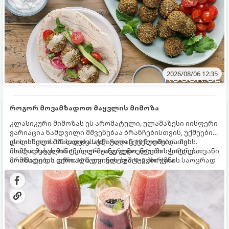
2026/08/06 12:35
როგორ მოვამზადოთ მაყვლის მიმოზა
კლასიკური მიმოზას ეს არომატული, ულამაზესი იისფერი
ვარიაცია ნამდვილი მშვენებაა ბრანჩებისთვის, უქმეების
დილისთვის ან სადღესასწაულო წვეულებებისთვის.
ეს სასმელი მზადდება სულ რაღაც 10 წუთში და მის
ახალი მაყვლის ტკბილ-მჟავე გემო, ლაიმის ციტრუსოვანი
მომზადებას მინიმალური ინგრედიენტები სჭირდება.
არომატი და ცქრიალა ღვინის ბუშტუკები ქმნის საოცრად
მომზადების დრო: 10 წუთი ულუფა: 4–6 პორცია
დახვეწილ და მაგრილებელ კოქტეილს.