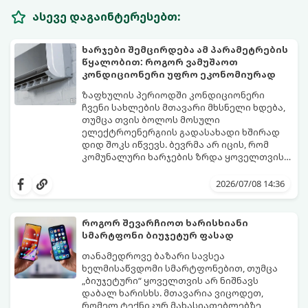
ასევე დაგაინტერესებთ:
ხარჯები შემცირდება ამ პარამეტრების
წყალობით: როგორ ვამუშაოთ
კონდიციონერი უფრო ეკონომიურად
ზაფხულის პერიოდში კონდიციონერი
ჩვენი სახლების მთავარი მხსნელი ხდება,
თუმცა თვის ბოლოს მოსული
ელექტროენერგიის გადასახადი ხშირად
დიდ შოკს იწვევს. ბევრმა არ იცის, რომ
კომუნალური ხარჯების ზრდა ყოველთვის
თავად აპარატის ბრალი არ არის, ხშირად
არსებობს რამდენიმე მარტივი რეჟიმი და
მიზეზი მისი არასწორი ექსპლუატაცია და
პარამეტრი, რომლებიც დაგეხმარებათ
2026/07/08 14:36
მართვის პულტის პარამეტრების
შეინარჩუნოთ სასურველი სიგრილე და
უცოდინარობაა.
ამავდროულად საგრძნობლად დაზოგოთ
ბიუჯეტი.
როგორ შევარჩიოთ ხარისხიანი
გთავაზობთ ეკონომიური მუშაობის
სმარტფონი ბიუჯეტურ ფასად
მთავარ ხრიკებს:
თანამედროვე ბაზარი სავსეა
ხელმისაწვდომი სმარტფონებით, თუმცა
„ბიუჯეტური“ ყოველთვის არ ნიშნავს
დაბალ ხარისხს. მთავარია ვიცოდეთ,
რომელ ტექნიკურ მახასიათებლებზე