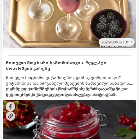
2026/08/05 13:17
წითელი მოცხარი ზამთრისთვის: რეცეპტი
მოხარშვის გარეშე
წითელი მოცხარი ვიტამინების, განსაკუთრებით კი C
ვიტამინისა და ორგანული მჟავების ნამდვილი საბადოა.
თერმული დამუშავების (მოხარშვის) დროს სასარგებლო
ეს მეთოდი ინარჩუნებს მოცხარის ბუნებრივ, კაშკაშა
ნივთიერებების დიდი ნაწილი იშლება. ამიტომ, ამ
გემოს, არომატს და ყველა სასარგებლო თვისებას.
კენკრის ზამთრისთვის შესანახად საუკეთესო გზა
„ცოცხალი ჯემის“ მომზადებაა - მოხარშვის გარეშე.