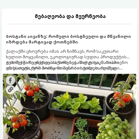
მებაღეობა და მეურნეობა
ბოსტანი აივანზე: რომელი ბოსტნეული და მწვანილი
იზრდება მარტივად ქოთნებში
ქალაქში ცხოვრება იმას არ ნიშნავს, რომ საკუთარი
ხელით მოყვანილი, ეკოლოგიურად სუფთა პროდუქტის
გემოზე უარი თქვათ. პატარა აივანიც კი საკმარისია
ქოთნებში მცენარეების მოშენება მარტივი, სასიამოვნო
იმისათვის, რომ მოიწყოთ მინი-ბოსტანი, საიდანაც
და ესთეტიკური ჰობია. მთავარია იცოდეთ, რომელი
ყოველდღიურად ახალ, არომატულ მწვანილსა და
კულტურები ეგუებიან ქოთნის პირობებს ყველაზე კარგად
ბოსტნეულს მოკრეფთ.
და როგორ მოუაროთ მათ სწორად.