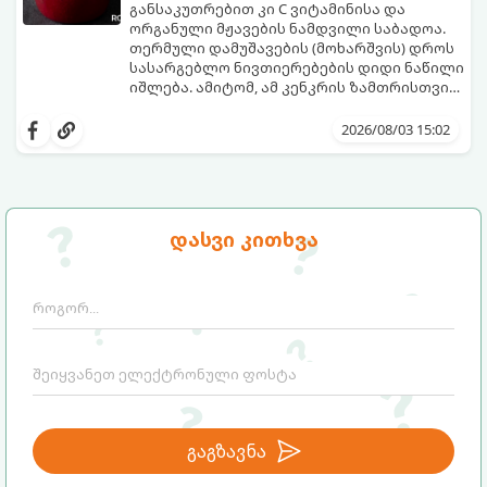
განსაკუთრებით კი C ვიტამინისა და
ორგანული მჟავების ნამდვილი საბადოა.
თერმული დამუშავების (მოხარშვის) დროს
სასარგებლო ნივთიერებების დიდი ნაწილი
იშლება. ამიტომ, ამ კენკრის ზამთრისთვის
შესანახად საუკეთესო გზა „ცოცხალი ჯემის“
ეს მეთოდი ინარჩუნებს მოცხარის
მომზადებაა - მოხარშვის გარეშე.
ბუნებრივ, კაშკაშა გემოს, არომატს და
2026/08/03 15:02
ყველა სასარგებლო თვისებას.
დასვი კითხვა
გაგზავნა