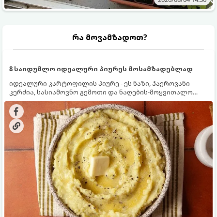
რა მოვამზადოთ?
8 საიდუმლო იდეალური პიურეს მოსამზადებლად
იდეალური კარტოფილის პიურე - ეს ნაზი, ჰაეროვანი
კერძია, სასიამოვნო გემოთი და ნაღების-მოყვითალო
ფერით. მისი მომზადება ძალიან მარტივია, მაგრამ
არსებობს რამდენიმე საიდუმლო, რომლებიც უნდა
იცოდეთ, რომ პიურე იდეალურად გემრიელი გამოვიდეს.