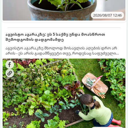
2026/08/07 12:46
აგვისტო აგარაკზე: ეს 5 საქმე უნდა მოასწროთ
შემოდგომის დადგომამდე
აგვისტო აგარაკზე მხოლოდ მოსავლის აღების დრო არ
არის - ეს არის გადამწყვეტი თვე, როდესაც საფუძველი
ეყრება მომავალი წლის მოსავალს და ბაღი მზადდება
შემოდგომა-ზამთრის სეზონისთვის. იმისათვის, რომ
ნიადაგმა ენერგია აღიდგინოს, ხოლო მცენარეებმა
ზამთარს გაუძლონ, აგვისტოს ბოლომდე 5
მნიშვნელოვანი საქმის გაკეთება უნდა მოასწროთ: