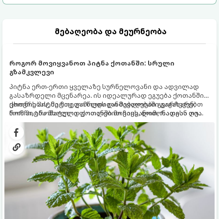
მებაღეობა და მეურნეობა
როგორ მოვიყვანოთ პიტნა ქოთანში: სრული
გზამკვლევი
პიტნა ერთ-ერთი ყველაზე სურნელოვანი და ადვილად
გასაზრდელი მცენარეა. ის იდეალურად ეგუება ქოთანში
ცხოვრებას, მეტიც, გამოცდილი მებაღეები გვირჩევენ,
ქოთნის პიტნა მთელი წლის განმავლობაში გაგახარებთ
რომ პიტნა მხოლოდ ქოთანში მოვიყვანოთ, რადგან ღია
ნორჩი, არომატული ფოთლებით ჩაის, ლიმონათისა თუ
გრუნტში (ბაღში) დარგვისას ის ფესვებით ძალიან
კერძებისთვის.
სწრაფად ვრცელდება და სხვა მცენარეებს ავიწროებს.