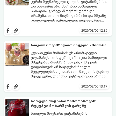
კერძი მცენარეული ცილის, ვიტამინებისა
და საოცარი არომატების ნამდვილი
საბადოა. გარედან ოქროსფერი და
ხრაშუნა, ხოლო შიგნიდან ნაზი და მწვანე
ფალაფელის ბურთულები იდეალურია
პიტაში (არაბულ პურში) ჩასადებად,
ამ რეცეპტის მთავარი საიდუმლო იმაში
სალათებთან ერთად ან ტახინის (სესამის)
მდგომარეობს, რომ გამოიყენება
2026/08/06 12:35
სოუსთან მირთმევისთვის.
გამომშრალი და ჩამბალი მუხუდო და არა
დაკონსერვებული, რათა ბურთულებმა
შეწვისას ფორმა იდეალურად შეინარჩუნოს
როგორ მოვამზადოთ მაყვლის მიმოზა
და არ დაიშალოს.
მომზადების დრო: 20 წუთი (დამატებით
კლასიკური მიმოზას ეს არომატული,
მუხუდოს ჩალბობის დრო: 12-24 საათი)
ულამაზესი იისფერი ვარიაცია ნამდვილი
შეწვის დრო: 10–15 წუთი ულუფა: 20–24 ცალი
მშვენებაა ბრანჩებისთვის, უქმეების
ბურთულა (4–6 პორცია)
დილისთვის ან სადღესასწაულო
წვეულებებისთვის. ახალი მაყვლის ტკბილ-
მჟავე გემო, ლაიმის ციტრუსოვანი არომატი
და ცქრიალა ღვინის ბუშტუკები ქმნის
ეს სასმელი მზადდება სულ რაღაც 10 წუთში
საოცრად დახვეწილ და მაგრილებელ
და მის მომზადებას მინიმალური
2026/08/05 13:17
კოქტეილს.
ინგრედიენტები სჭირდება.
მომზადების დრო: 10 წუთი ულუფა: 4–6
პორცია
წითელი მოცხარი ზამთრისთვის:
რეცეპტი მოხარშვის გარეშე
წითელი მოცხარი ვიტამინების,