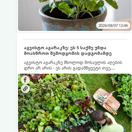
2026/08/07 12:46
აგვისტო აგარაკზე: ეს 5 საქმე უნდა
მოასწროთ შემოდგომის დადგომამდე
აგვისტო აგარაკზე მხოლოდ მოსავლის აღების
დრო არ არის - ეს არის გადამწყვეტი თვე,
როდესაც საფუძველი ეყრება მომავალი წლის
მოსავალს და ბაღი მზადდება შემოდგომა-
ზამთრის სეზონისთვის. იმისათვის, რომ
ნიადაგმა ენერგია აღიდგინოს, ხოლო
მცენარეებმა ზამთარს გაუძლონ, აგვისტოს
ბოლომდე 5 მნიშვნელოვანი საქმის გაკეთება
უნდა მოასწროთ: