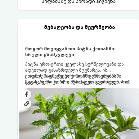
სილამაზე და პირადი ჰიგიენა
მებაღეობა და მეურნეობა
როგორ მოვიყვანოთ პიტნა ქოთანში:
სრული გზამკვლევი
პიტნა ერთ-ერთი ყველაზე სურნელოვანი და
ადვილად გასაზრდელი მცენარეა. ის
იდეალურად ეგუება ქოთანში ცხოვრებას,
ქოთნის პიტნა მთელი წლის განმავლობაში
მეტიც, გამოცდილი მებაღეები გვირჩევენ, რომ
გაგახარებთ ნორჩი, არომატული ფოთლებით
პიტნა მხოლოდ ქოთანში მოვიყვანოთ, რადგან
ჩაის, ლიმონათისა თუ კერძებისთვის.
ღია გრუნტში (ბაღში) დარგვისას ის ფესვებით
ძალიან სწრაფად ვრცელდება და სხვა
მცენარეებს ავიწროებს.