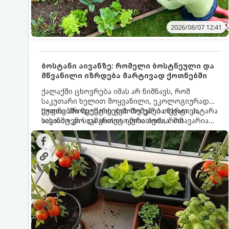
2026/08/07 12:41
ბოსტანი აივანზე: რომელი ბოსტნეული და
მწვანილი იზრდება მარტივად ქოთნებში
ქალაქში ცხოვრება იმას არ ნიშნავს, რომ
საკუთარი ხელით მოყვანილი, ეკოლოგიურად
სუფთა პროდუქტის გემოზე უარი თქვათ. პატარა
ქოთნებში მცენარეების მოშენება მარტივი,
აივანიც კი საკმარისია იმისათვის, რომ
სასიამოვნო და ესთეტიკური ჰობია. მთავარია
მოიწყოთ მინი-ბოსტანი, საიდანაც
იცოდეთ, რომელი კულტურები ეგუებიან
ყოველდღიურად ახალ, არომატულ მწვანილსა
ქოთნის პირობებს ყველაზე კარგად და როგორ
და ბოსტნეულს მოკრეფთ.
მოუაროთ მათ სწორად.