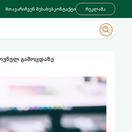
მთავარი
ჩვენ შესახებ
კონტაქტი
რეკლამა
ოვნულ გამოცდაზე