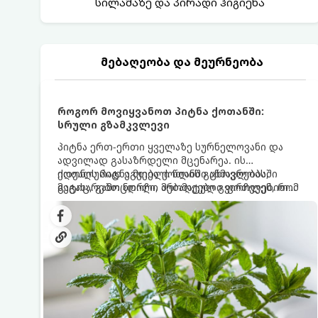
სილამაზე და პირადი ჰიგიენა
მებაღეობა და მეურნეობა
როგორ მოვიყვანოთ პიტნა ქოთანში:
სრული გზამკვლევი
პიტნა ერთ-ერთი ყველაზე სურნელოვანი და
ადვილად გასაზრდელი მცენარეა. ის
იდეალურად ეგუება ქოთანში ცხოვრებას,
ქოთნის პიტნა მთელი წლის განმავლობაში
მეტიც, გამოცდილი მებაღეები გვირჩევენ, რომ
გაგახარებთ ნორჩი, არომატული ფოთლებით
პიტნა მხოლოდ ქოთანში მოვიყვანოთ, რადგან
ჩაის, ლიმონათისა თუ კერძებისთვის.
ღია გრუნტში (ბაღში) დარგვისას ის ფესვებით
ძალიან სწრაფად ვრცელდება და სხვა
მცენარეებს ავიწროებს.