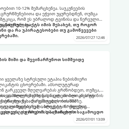
ბით 10-12% მემარცხენეა. საუკუნეების
 ცრურწმენებითა და ეჭვით უყურებდნენ, თუმცა
მტკიცა, რომ ეს უბრალოდ ტვინისა და ნერვული
თავისებურებაა.
ეცნიერულ ფაქტს იმის შესახებ, თუ როგორ
ინი და რა უპირატესობები თუ გამოწვევები
რებაში.
2026/07/27 12:46
ს შიში და შევინარჩუნოთ სიმშვიდე
ი ყველაზე სტრესული ეტაპია ნებისმიერი
პლიკანტის ცხოვრებაში. აბსოლუტურად
წინ გარკვეულ მღელვარებას გრძნობდეთ, თუმცა,
სა და ძლიერ შიშში გადადის, ის ბლოკავს ტვინის
ფოთვა) მხოლოდ ცოდნის ნაკლებობით არ არის
მ ნასწავლი მასალა გამოცდის ოთახში
გიური რეაქცია წარუმატებლობის შიშზე.
ად ავიწყდება (ე.წ. „ბლექაუტის“ ეფექტი).
რეტული მეცნიერული ხრიკები, რომლებიც
ვასა და ტესტირებისას მაქსიმალური
ამკვლევს, თუ როგორ დაამარცხოთ საგამოცდო
2026/07/01 13:09