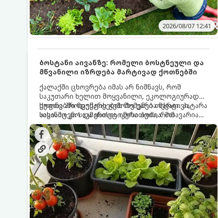
2026/08/07 12:41
ბოსტანი აივანზე: რომელი ბოსტნეული და
მწვანილი იზრდება მარტივად ქოთნებში
ქალაქში ცხოვრება იმას არ ნიშნავს, რომ
საკუთარი ხელით მოყვანილი, ეკოლოგიურად
სუფთა პროდუქტის გემოზე უარი თქვათ. პატარა
ქოთნებში მცენარეების მოშენება მარტივი,
აივანიც კი საკმარისია იმისათვის, რომ
სასიამოვნო და ესთეტიკური ჰობია. მთავარია
მოიწყოთ მინი-ბოსტანი, საიდანაც
იცოდეთ, რომელი კულტურები ეგუებიან
ყოველდღიურად ახალ, არომატულ მწვანილსა
ქოთნის პირობებს ყველაზე კარგად და როგორ
და ბოსტნეულს მოკრეფთ.
მოუაროთ მათ სწორად.