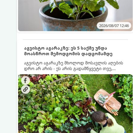
2026/08/07 12:46
აგვისტო აგარაკზე: ეს 5 საქმე უნდა
მოასწროთ შემოდგომის დადგომამდე
აგვისტო აგარაკზე მხოლოდ მოსავლის აღების
დრო არ არის - ეს არის გადამწყვეტი თვე,
როდესაც საფუძველი ეყრება მომავალი წლის
მოსავალს და ბაღი მზადდება შემოდგომა-
ზამთრის სეზონისთვის. იმისათვის, რომ
ნიადაგმა ენერგია აღიდგინოს, ხოლო
მცენარეებმა ზამთარს გაუძლონ, აგვისტოს
ბოლომდე 5 მნიშვნელოვანი საქმის გაკეთება
უნდა მოასწროთ: