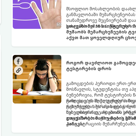
მსოფლიო მოსახლეობის დაახლოე
განმავლობაში მემარცხენეობას
თანამედროვე მეცნიერებამ დაა
სისტემის მუშაობის უნიკალური 
გთავაზობთ 10 საინტერესო მ
მუშაობს მემარცხენეების ტვ
აქვთ მათ ყოველდღიურ ცხოვ
როგორ დავძლიოთ გამოცდები
ტესტირების დროს
გამოცდების პერიოდი ერთ-ერთ
მოსწავლის, სტუდენტისა თუ ა
ბუნებრივია, რომ ტესტირების 
როდესაც ეს მღელვარება პანიკა
გამოცდების შიში (ტესტური შ
რესურსებს. ხშირად ხდება, რო
გამოწვეული. ეს არის ფსიქოლო
შესვლისთანავე ადამიანს სრული
საბედნიეროდ, არსებობს კონკ
დაგეხმარებათ ემოციების მართ
გთავაზობთ ნაბიჯ-ნაბიჯ გზ
კონცენტრაციის შენარჩუნებაში.
პანიკა: