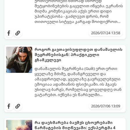
ურთიერთობები ხშირად სწორედ
შეტყობინებების გაცვლით იწყება. ეკრანის
მიღმა კომუნიკაციას აქვს ერთი დიდი
უპირატესობა - გაძლევთ დროს, რომ
თითოეული სიტყვა კარგად მოიფიქროთ
და საიდუმლოებით მოცული, მიმზიდველი
თუ გსურთ, რომ მან ტელეფონს თვალი ვერ
იმიჯი შექმნათ.
მოაცილოს და მოუთმენლად ელოდოს
2026/07/24 13:58
თქვენს ყოველ შეტყობინებას, გამოიყენეთ
ფსიქოლოგიაზე დაფუძნებული ეს 10 ოქროს
წესი:
როგორ გავთავისუფლდეთ დანაშაულის
შეგრძნებისგან: პრაქტიკული
გზამკვლევი
დანაშაულის შეგრძნება (Guilt) ერთ-ერთი
ყველაზე მძიმე, დამანგრეველი და
ამავდროულად, ყველაზე გავრცელებული
ემოციაა ადამიანის ფსიქიკაში. ის ჰგავს
უხილავ ბარგს, რომელსაც ყოველდღე თან
ვატარებთ. იქნება ეს წარსულში
დაშვებული შეცდომა, ვინმესთვის გულის
ფსიქოთერაპიაში მიიჩნევა, რომ
ტკენა, ოჯახის წევრებისთვის
დანაშაულის გრძნობას აქვს თავისი
2026/07/06 13:09
არასაკმარისი დროის დათმობა თუ
დადებითი, ევოლუციური ფუნქციაც ის
საკუთარი თავის მიმართ წაყენებული
გვკარნახობს, როდის დავარღვიეთ
გადაჭარბებული მოთხოვნები
საკუთარი თუ საზოგადოებრივი მორალური
რა დაეხმარება ბავშვს ცხოვრებაში
-დანაშაულის განცდა შიგნიდან ფიტავს
კოდექსი. თუმცა, როდესაც ეს ემოცია
წარმატების მიღწევაში: ექსპერტმა 4