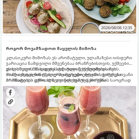
2026/08/06 12:35
როგორ მოვამზადოთ მაყვლის მიმოზა
კლასიკური მიმოზას ეს არომატული, ულამაზესი იისფერი
ვარიაცია ნამდვილი მშვენებაა ბრანჩებისთვის, უქმეების
დილისთვის ან სადღესასწაულო წვეულებებისთვის.
ეს სასმელი მზადდება სულ რაღაც 10 წუთში და მის
ახალი მაყვლის ტკბილ-მჟავე გემო, ლაიმის ციტრუსოვანი
მომზადებას მინიმალური ინგრედიენტები სჭირდება.
არომატი და ცქრიალა ღვინის ბუშტუკები ქმნის საოცრად
მომზადების დრო: 10 წუთი ულუფა: 4–6 პორცია
დახვეწილ და მაგრილებელ კოქტეილს.