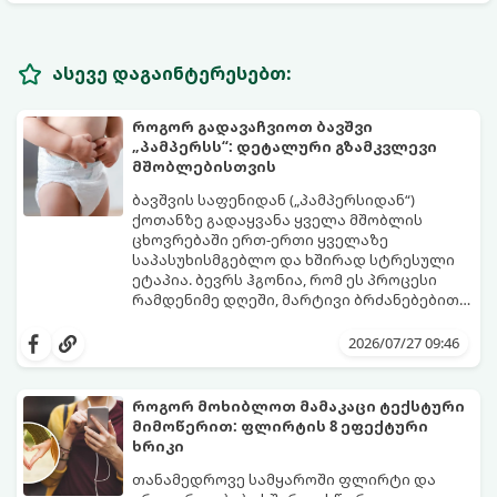
ასევე დაგაინტერესებთ:
როგორ გადავაჩვიოთ ბავშვი
„პამპერსს“: დეტალური გზამკვლევი
მშობლებისთვის
ბავშვის საფენიდან („პამპერსიდან“)
ქოთანზე გადაყვანა ყველა მშობლის
ცხოვრებაში ერთ-ერთი ყველაზე
საპასუხისმგებლო და ხშირად სტრესული
ეტაპია. ბევრს ჰგონია, რომ ეს პროცესი
რამდენიმე დღეში, მარტივი ბრძანებებით
წყდება, თუმცა სინამდვილეში ეს არის
გთავაზობთ დეტალურ გზამკვლევს, თუ
ფიზიოლოგიური და ფსიქოლოგიური
როგორ გახადოთ ეს პროცესი
2026/07/27 09:46
მომწიფების პროცესი, რომელიც
უმტკივნეულო როგორც ბავშვისთვის,
ინდივიდუალურ მიდგომასა და
ისე თქვენთვის.
მოთმინებას მოითხოვს.
როგორ მოხიბლოთ მამაკაცი ტექსტური
მიმოწერით: ფლირტის 8 ეფექტური
ხრიკი
თანამედროვე სამყაროში ფლირტი და