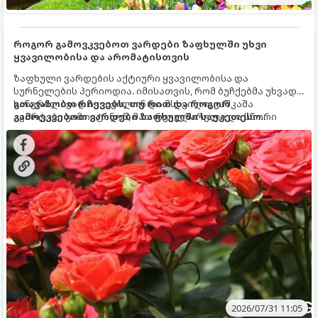
როგორ გამოვკვებოთ ვარდები ზაფხულში უხვი
ყვავილობისა და არომატისთვის
ზაფხული ვარდების აქტიური ყვავილობისა და
სურნელების პერიოდია. იმისათვის, რომ ბუჩქებმა უხვად,
ხანგრძლივად იყვავილონ და მსხვილი, კაშკაშა
გთავაზობთ რჩევებს, თუ რით და როგორ
კვირტები გამოიტანონ, მათ რეგულარული და სწორი
გამოვკვებოთ ვარდები ზაფხულში საუკეთესო
გამოკვება სჭირდებათ. ზაფხულის პერიოდში მცენარის
შედეგის მისაღწევად:
მოთხოვნილებები იცვლება, ამიტომ მნიშვნელოვანია
ვიცოდეთ, რომელი სასუქები გამოიყენება ამ დროს.
2026/07/31 11:05