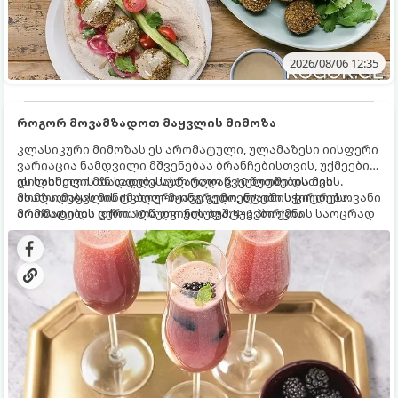
2026/08/06 12:35
როგორ მოვამზადოთ მაყვლის მიმოზა
კლასიკური მიმოზას ეს არომატული, ულამაზესი იისფერი
ვარიაცია ნამდვილი მშვენებაა ბრანჩებისთვის, უქმეების
დილისთვის ან სადღესასწაულო წვეულებებისთვის.
ეს სასმელი მზადდება სულ რაღაც 10 წუთში და მის
ახალი მაყვლის ტკბილ-მჟავე გემო, ლაიმის ციტრუსოვანი
მომზადებას მინიმალური ინგრედიენტები სჭირდება.
არომატი და ცქრიალა ღვინის ბუშტუკები ქმნის საოცრად
მომზადების დრო: 10 წუთი ულუფა: 4–6 პორცია
დახვეწილ და მაგრილებელ კოქტეილს.