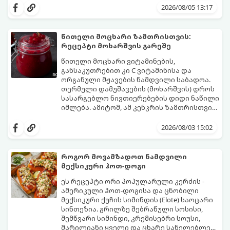
საოცრად დახვეწილ და მაგრილებელ
და მის მომზადებას მინიმალური
2026/08/05 13:17
კოქტეილს.
ინგრედიენტები სჭირდება.
მომზადების დრო: 10 წუთი ულუფა: 4–6
პორცია
წითელი მოცხარი ზამთრისთვის:
რეცეპტი მოხარშვის გარეშე
წითელი მოცხარი ვიტამინების,
განსაკუთრებით კი C ვიტამინისა და
ორგანული მჟავების ნამდვილი საბადოა.
თერმული დამუშავების (მოხარშვის) დროს
სასარგებლო ნივთიერებების დიდი ნაწილი
იშლება. ამიტომ, ამ კენკრის ზამთრისთვის
შესანახად საუკეთესო გზა „ცოცხალი ჯემის“
ეს მეთოდი ინარჩუნებს მოცხარის
მომზადებაა - მოხარშვის გარეშე.
ბუნებრივ, კაშკაშა გემოს, არომატს და
2026/08/03 15:02
ყველა სასარგებლო თვისებას.
როგორ მოვამზადოთ ნამდვილი
მექსიკური ჰოთ-დოგი
ეს რეცეპტი ორი პოპულარული კერძის -
ამერიკული ჰოთ-დოგისა და ცნობილი
მექსიკური ქუჩის სიმინდის (Elote) საოცარი
სინთეზია. გრილზე შებრაწული სოსისი,
შემწვარი სიმინდი, კრემისებრი სოუსი,
მარილიანი ყველი და ცხარე სანელებლები