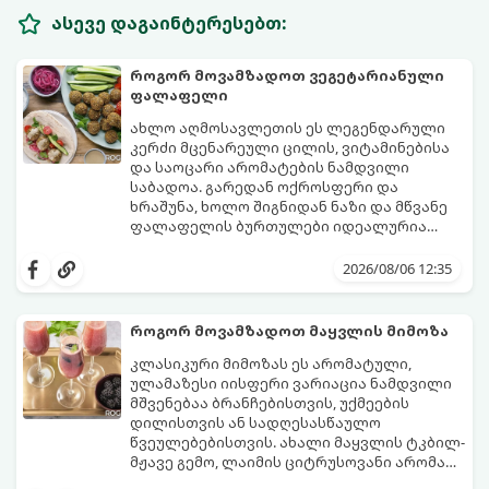
ასევე დაგაინტერესებთ:
როგორ მოვამზადოთ ვეგეტარიანული
ფალაფელი
ახლო აღმოსავლეთის ეს ლეგენდარული
კერძი მცენარეული ცილის, ვიტამინებისა
და საოცარი არომატების ნამდვილი
საბადოა. გარედან ოქროსფერი და
ხრაშუნა, ხოლო შიგნიდან ნაზი და მწვანე
ფალაფელის ბურთულები იდეალურია
პიტაში (არაბულ პურში) ჩასადებად,
ამ რეცეპტის მთავარი საიდუმლო იმაში
სალათებთან ერთად ან ტახინის (სესამის)
მდგომარეობს, რომ გამოიყენება
2026/08/06 12:35
სოუსთან მირთმევისთვის.
გამომშრალი და ჩამბალი მუხუდო და არა
დაკონსერვებული, რათა ბურთულებმა
შეწვისას ფორმა იდეალურად შეინარჩუნოს
როგორ მოვამზადოთ მაყვლის მიმოზა
და არ დაიშალოს.
მომზადების დრო: 20 წუთი (დამატებით
კლასიკური მიმოზას ეს არომატული,
მუხუდოს ჩალბობის დრო: 12-24 საათი)
ულამაზესი იისფერი ვარიაცია ნამდვილი
შეწვის დრო: 10–15 წუთი ულუფა: 20–24 ცალი
მშვენებაა ბრანჩებისთვის, უქმეების
ბურთულა (4–6 პორცია)
დილისთვის ან სადღესასწაულო
წვეულებებისთვის. ახალი მაყვლის ტკბილ-
მჟავე გემო, ლაიმის ციტრუსოვანი არომატი
და ცქრიალა ღვინის ბუშტუკები ქმნის
ეს სასმელი მზადდება სულ რაღაც 10 წუთში