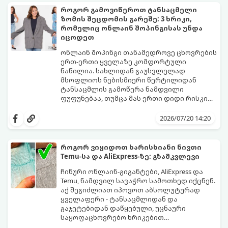
როგორ გამოვიწეროთ ტანსაცმელი
ზომის შეცდომის გარეშე: 3 ხრიკი,
რომელიც ონლაინ შოპინგისას უნდა
იცოდეთ
ონლაინ შოპინგი თანამედროვე ცხოვრების
ერთ-ერთი ყველაზე კომფორტული
ნაწილია. სახლიდან გაუსვლელად
მსოფლიოს ნებისმიერი წერტილიდან
ტანსაცმლის გამოწერა ნამდვილი
ფუფუნებაა, თუმცა მას ერთი დიდი რისკი
ახლავს ზომის არასწორად შერჩევა.
ბევრს ჰგონია, რომ თუ საქართველოში „S“
ალბათ ყველას გამოგიცდიათ ისეთი
ან „M“ ზომას ატარებს, უცხოურ საიტებზეც
2026/07/20 14:20
იმედგაცრუება, როდესაც კვირების
ავტომატურად იგივე კატეგორია უნდა
განმავლობაში ნანატრი ამანათი ჩამოდის
მონიშნოს. სინამდვილეში, სხვადასხვა
და აღმოაჩენთ, რომ კაბა ზედმეტად
ბრენდსა და ქვეყანას სრულიად
როგორ ვიყიდოთ ხარისხიანი ნივთი
ვიწროა, ხოლო ქურთუკი გიგანტური.
განსხვავებული სტანდარტები აქვს.
Temu-სა და AliExpress-ზე: გზამკვლევი
იმისათვის, რომ თავიდან აიცილოთ
ნივთების უკან დაბრუნების დამქანცველი
ჩინური ონლაინ-გიგანტები, AliExpress და
პროცედურა ან ტანსაცმლის კარადაში
Temu, ნამდვილ სავაჭრო სამოთხედ იქცნენ.
გამოკეტვა, გამოიყენეთ ეს 3
აქ შეგიძლიათ იპოვოთ აბსოლუტურად
პროფესიონალური ხრიკი, რომლებიც
ყველაფერი - ტანსაცმლიდან და
ყოველთვის იდეალურ შედეგს მოგცემთ:
გაჯეტებიდან დაწყებული, უცნაური
საყოფაცხოვრებო ხრიკებით
დამთავრებული, თანაც სასაცილო
იმისათვის, რომ თქვენი მორიგი ამანათი