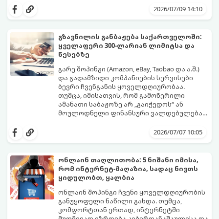
ფასებში. თუმცა, დაბალ ფასს თავისი
იმედგაცრუებად არ იქცეს, აუცილებელია
2026/07/09 14:10
რისკები ახლავს: ალბათ ყველას გინახავთ
ისწავლოთ პლატფორმების შიდა
მიმები სერიიდან
ალგორითმების „კითხვა“. გთავაზობთ
„რა შევუკვეთე და რა
ჩამოვიდა“.
პრაქტიკულ გზამკვლევს, თუ როგორ
გზავნილის განბაჟება საქართველოში:
გაშიფროთ რეიტინგები, რევიუები და
ყველაფერი 300-ლარიან ლიმიტსა და
შეარჩიოთ მართლაც ხარისხიანი
წესებზე
პროდუქტი.
გარე შოპინგი (Amazon, eBay, Taobao და ა.შ.)
და გადამზიდი კომპანიების სერვისები
ბევრი ჩვენგანის ყოველდღიურობაა.
თუმცა, იმისათვის, რომ გამოწერილი
ამანათი საბაჟოზე არ „გაიჭედოს“ ან
მოულოდნელი ფინანსური ვალდებულება
არ დაგვეკისროს, აუცილებელია ზუსტად
საბაჟო კოდექსი საკმაოდ მკაცრია,
ვიცოდეთ საქართველოში მოქმედი საბაჟო
შეცდომები კი ძვირად ჯდება. გთავაზობთ
2026/07/07 10:05
რეგულაციები.
იურიდიულ და პრაქტიკულ გზამკვლევს,
რომელიც დაგეხმარებათ ამანათების
მარტივად და კანონის სრული დაცვით
ონლაინ თაღლითობა: 5 ნიშანი იმისა,
მიღებაში.
რომ ინტერნეტ-მაღაზია, სადაც ნივთს
ყიდულობთ, ყალბია
ონლაინ შოპინგი ჩვენი ყოველდღიურობის
განუყოფელი ნაწილი გახდა. თუმცა,
კომფორტთან ერთად, ინტერნეტში
მუდმივად იზრდება კიბერდანაშაულისა და