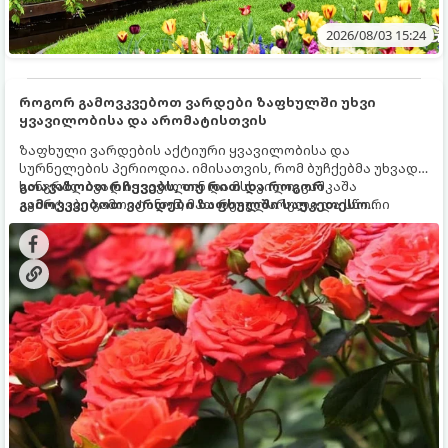
2026/08/03 15:24
როგორ გამოვკვებოთ ვარდები ზაფხულში უხვი
ყვავილობისა და არომატისთვის
ზაფხული ვარდების აქტიური ყვავილობისა და
სურნელების პერიოდია. იმისათვის, რომ ბუჩქებმა უხვად,
ხანგრძლივად იყვავილონ და მსხვილი, კაშკაშა
გთავაზობთ რჩევებს, თუ რით და როგორ
კვირტები გამოიტანონ, მათ რეგულარული და სწორი
გამოვკვებოთ ვარდები ზაფხულში საუკეთესო
გამოკვება სჭირდებათ. ზაფხულის პერიოდში მცენარის
შედეგის მისაღწევად:
მოთხოვნილებები იცვლება, ამიტომ მნიშვნელოვანია
ვიცოდეთ, რომელი სასუქები გამოიყენება ამ დროს.