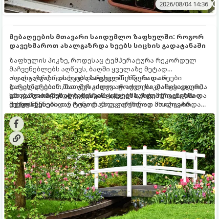
2026/08/04 14:36
მებაღეების მთავარი საიდუმლო ზაფხულში: როგორ
დავეხმაროთ ახალგაზრდა ხეებს სიცხის გადატანაში
ზაფხულის პიკზე, როდესაც ტემპერატურა რეკორდულ
მაჩვენებლებს აღწევს, ბაღში ყველაზე მეტად
ახალგაზრდა, ახლად დარგული ნერგები და ხეები
თუ ახალგაზრდა ხეებს ზაფხულში სწორად არ
ზარალდებიან. მათ ჯერ კიდევ არ აქვთ საკმარისად ღრმა
დავეხმარებით, მათ შესაძლოა ფოთლები დასცვივდეთ,
და განვითარებული ფესვთა სისტემა, რათა ნიადაგის
ხმობა დაიწყონ ან ზამთრის ყინვებს სუსტი ორგანიზმით
გთავაზობთ მებაღეების გამოცდილ საიდუმლოებებსა და
ქვედა ფენებიდან ტენი დამოუკიდებლად მოიპოვონ.
შეხვდნენ.
ოქროს წესებს, თუ როგორ გადავარჩინოთ ახალგაზრდა
ხეები ზაფხულის სიცხეში: