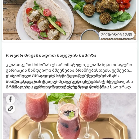
2026/08/06 12:35
როგორ მოვამზადოთ მაყვლის მიმოზა
კლასიკური მიმოზას ეს არომატული, ულამაზესი იისფერი
ვარიაცია ნამდვილი მშვენებაა ბრანჩებისთვის, უქმეების
დილისთვის ან სადღესასწაულო წვეულებებისთვის.
ეს სასმელი მზადდება სულ რაღაც 10 წუთში და მის
ახალი მაყვლის ტკბილ-მჟავე გემო, ლაიმის ციტრუსოვანი
მომზადებას მინიმალური ინგრედიენტები სჭირდება.
არომატი და ცქრიალა ღვინის ბუშტუკები ქმნის საოცრად
მომზადების დრო: 10 წუთი ულუფა: 4–6 პორცია
დახვეწილ და მაგრილებელ კოქტეილს.