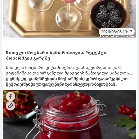
2026/08/05 13:17
წითელი მოცხარი ზამთრისთვის: რეცეპტი
მოხარშვის გარეშე
წითელი მოცხარი ვიტამინების, განსაკუთრებით კი C
ვიტამინისა და ორგანული მჟავების ნამდვილი საბადოა.
თერმული დამუშავების (მოხარშვის) დროს სასარგებლო
ეს მეთოდი ინარჩუნებს მოცხარის ბუნებრივ, კაშკაშა
ნივთიერებების დიდი ნაწილი იშლება. ამიტომ, ამ
გემოს, არომატს და ყველა სასარგებლო თვისებას.
კენკრის ზამთრისთვის შესანახად საუკეთესო გზა
„ცოცხალი ჯემის“ მომზადებაა - მოხარშვის გარეშე.