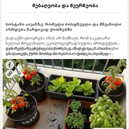
მებაღეობა და მეურნეობა
ბოსტანი აივანზე: რომელი ბოსტნეული და მწვანილი
იზრდება მარტივად ქოთნებში
ქალაქში ცხოვრება იმას არ ნიშნავს, რომ საკუთარი
ხელით მოყვანილი, ეკოლოგიურად სუფთა პროდუქტის
გემოზე უარი თქვათ. პატარა აივანიც კი საკმარისია
ქოთნებში მცენარეების მოშენება მარტივი, სასიამოვნო
იმისათვის, რომ მოიწყოთ მინი-ბოსტანი, საიდანაც
და ესთეტიკური ჰობია. მთავარია იცოდეთ, რომელი
ყოველდღიურად ახალ, არომატულ მწვანილსა და
კულტურები ეგუებიან ქოთნის პირობებს ყველაზე კარგად
ბოსტნეულს მოკრეფთ.
და როგორ მოუაროთ მათ სწორად.