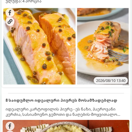
ულუფა: 4 პორცია
2026/08/10 13:40
8 საიდუმლო იდეალური პიურეს მოსამზადებლად
იდეალური კარტოფილის პიურე - ეს ნაზი, ჰაეროვანი
კერძია, სასიამოვნო გემოთი და ნაღების-მოყვითალო
ფერით. მისი მომზადება ძალიან მარტივია, მაგრამ
არსებობს რამდენიმე საიდუმლო, რომლებიც უნდა
იცოდეთ, რომ პიურე იდეალურად გემრიელი გამოვიდეს.