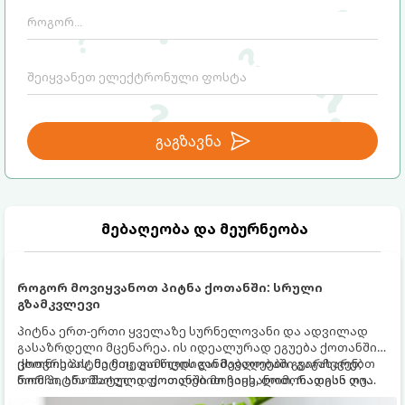
გაგზავნა
მებაღეობა და მეურნეობა
როგორ მოვიყვანოთ პიტნა ქოთანში: სრული
გზამკვლევი
პიტნა ერთ-ერთი ყველაზე სურნელოვანი და ადვილად
გასაზრდელი მცენარეა. ის იდეალურად ეგუება ქოთანში
ცხოვრებას, მეტიც, გამოცდილი მებაღეები გვირჩევენ,
ქოთნის პიტნა მთელი წლის განმავლობაში გაგახარებთ
რომ პიტნა მხოლოდ ქოთანში მოვიყვანოთ, რადგან ღია
ნორჩი, არომატული ფოთლებით ჩაის, ლიმონათისა თუ
გრუნტში (ბაღში) დარგვისას ის ფესვებით ძალიან
კერძებისთვის.