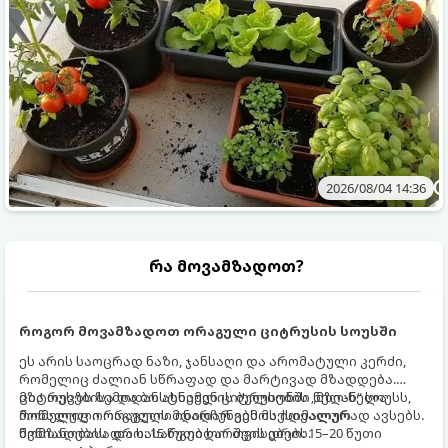
2026/08/04 14:36
რა მოვამზადოთ?
როგორ მოვამზადოთ ორაგული ციტრუსის სოუსში
ეს არის საოცრად ნაზი, ჯანსაღი და არომატული კერძი,
რომელიც ძალიან სწრაფად და მარტივად მზადდება.
ციტრუსებისა და ბოსტნეულის ბულიონში ნელ-ნელა
მზა თევზს ზემოდან ასხამენ ციტრუსების „მზიან“ სოუსს,
მოწალული ორაგული ინარჩუნებს მაქსიმალურ
რომელიც ორაგულის მდიდარ გემოს იდეალურად ავსებს.
წვნიანობასა და სასარგებლო თვისებებს.
მომზადების დრო: 15 წუთი ხარშვის დრო: 15–20 წუთი