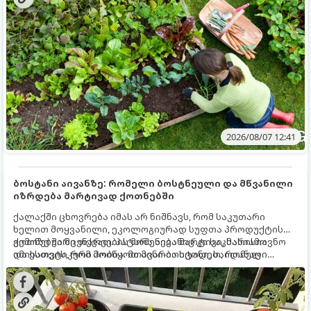
მნიშვნელოვანი საქმის გაკეთება უნდა მოასწროთ:
2026/08/07 12:41
ბოსტანი აივანზე: რომელი ბოსტნეული და მწვანილი
იზრდება მარტივად ქოთნებში
ქალაქში ცხოვრება იმას არ ნიშნავს, რომ საკუთარი
ხელით მოყვანილი, ეკოლოგიურად სუფთა პროდუქტის
გემოზე უარი თქვათ. პატარა აივანიც კი საკმარისია
ქოთნებში მცენარეების მოშენება მარტივი, სასიამოვნო
იმისათვის, რომ მოიწყოთ მინი-ბოსტანი, საიდანაც
და ესთეტიკური ჰობია. მთავარია იცოდეთ, რომელი
ყოველდღიურად ახალ, არომატულ მწვანილსა და
კულტურები ეგუებიან ქოთნის პირობებს ყველაზე კარგად
ბოსტნეულს მოკრეფთ.
და როგორ მოუაროთ მათ სწორად.