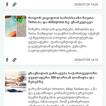
ალბათ ყველას გამოგიცდიათ ისეთი
ან „M“ ზომას ატარებს, უცხოურ საიტებზეც
2026/07/20 14:20
იმედგაცრუება, როდესაც კვირების
ავტომატურად იგივე კატეგორია უნდა
განმავლობაში ნანატრი ამანათი ჩამოდის
მონიშნოს. სინამდვილეში, სხვადასხვა
და აღმოაჩენთ, რომ კაბა ზედმეტად
ბრენდსა და ქვეყანას სრულიად
როგორ ვიყიდოთ ხარისხიანი ნივთი
ვიწროა, ხოლო ქურთუკი გიგანტური.
განსხვავებული სტანდარტები აქვს.
Temu-სა და AliExpress-ზე: გზამკვლევი
იმისათვის, რომ თავიდან აიცილოთ
ნივთების უკან დაბრუნების დამქანცველი
ჩინური ონლაინ-გიგანტები, AliExpress და
პროცედურა ან ტანსაცმლის კარადაში
Temu, ნამდვილ სავაჭრო სამოთხედ იქცნენ.
გამოკეტვა, გამოიყენეთ ეს 3
აქ შეგიძლიათ იპოვოთ აბსოლუტურად
პროფესიონალური ხრიკი, რომლებიც
ყველაფერი - ტანსაცმლიდან და
ყოველთვის იდეალურ შედეგს მოგცემთ:
გაჯეტებიდან დაწყებული, უცნაური
საყოფაცხოვრებო ხრიკებით
დამთავრებული, თანაც სასაცილო
იმისათვის, რომ თქვენი მორიგი ამანათი
ფასებში. თუმცა, დაბალ ფასს თავისი
იმედგაცრუებად არ იქცეს, აუცილებელია
2026/07/09 14:10
რისკები ახლავს: ალბათ ყველას გინახავთ
ისწავლოთ პლატფორმების შიდა
მიმები სერიიდან
ალგორითმების „კითხვა“. გთავაზობთ
„რა შევუკვეთე და რა
ჩამოვიდა“.
პრაქტიკულ გზამკვლევს, თუ როგორ
გზავნილის განბაჟება საქართველოში:
გაშიფროთ რეიტინგები, რევიუები და
ყველაფერი 300-ლარიან ლიმიტსა და
შეარჩიოთ მართლაც ხარისხიანი
წესებზე
პროდუქტი.
გარე შოპინგი (Amazon, eBay, Taobao და ა.შ.)
და გადამზიდი კომპანიების სერვისები
ბევრი ჩვენგანის ყოველდღიურობაა.
თუმცა, იმისათვის, რომ გამოწერილი
ამანათი საბაჟოზე არ „გაიჭედოს“ ან