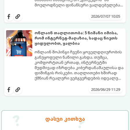
მოულოდნელი ფინანსური ვალდებულება
არ დაგვეკისროს, აუცილებელია ზუსტად
საბაჟო კოდექსი საკმაოდ მკაცრია,
ვიცოდეთ საქართველოში მოქმედი საბაჟო
შეცდომები კი ძვირად ჯდება. გთავაზობთ
2026/07/07 10:05
რეგულაციები.
იურიდიულ და პრაქტიკულ გზამკვლევს,
რომელიც დაგეხმარებათ ამანათების
მარტივად და კანონის სრული დაცვით
ონლაინ თაღლითობა: 5 ნიშანი იმისა,
მიღებაში.
რომ ინტერნეტ-მაღაზია, სადაც ნივთს
ყიდულობთ, ყალბია
ონლაინ შოპინგი ჩვენი ყოველდღიურობის
განუყოფელი ნაწილი გახდა. თუმცა,
კომფორტთან ერთად, ინტერნეტში
მუდმივად იზრდება კიბერდანაშაულისა და
ფიშინგის რისკები. თაღლითები ხშირად
ქმნიან რეალური ვებგვერდების იდეალურ
ასლებს ან ახალ, მიმზიდველ ონლაინ-
იმისათვის, რომ არ გახდეთ
მაღაზიებს, რომელთა ერთადერთი მიზანი
კიბერთაღლითობის მსხვერპლი, ნივთის
2026/06/29 11:29
თქვენი საბანკო მონაცემების მოპარვა ან
შეძენამდე აუცილებლად შეამოწმეთ
თანხის თაღლითურად მითვისებაა.
ვებგვერდი ამ 5 საეჭვო ნიშანზე.
დასვი კითხვა