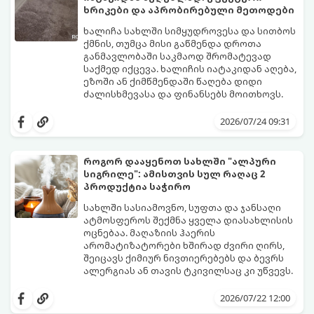
გთავაზობთ 10 საუკეთესო და
ხრიკები და აპრობირებული მეთოდები
ხელმისაწვდომ მეთოდს:
ხალიჩა სახლში სიმყუდროვესა და სითბოს
ქმნის, თუმცა მისი გაწმენდა დროთა
განმავლობაში საკმაოდ შრომატევად
საქმედ იქცევა. ხალიჩის იატაკიდან აღება,
ეზოში ან ქიმწმენდაში წაღება დიდი
ძალისხმევასა და ფინანსებს მოითხოვს.
სინამდვილეში, არსებობს რამდენიმე
ეფექტური, ბიუჯეტური და აპრობირებული
2026/07/24 09:31
მეთოდი, რომელთა დახმარებითაც
შეძლებთ ხალიჩის ადგილზევე გაწმენდას,
ლაქების ამოყვანასა და პირვანდელი
როგორ დააყენოთ სახლში "ალპური
სიახლის დაბრუნებას.
სიგრილე": ამისთვის სულ რაღაც 2
პროდუქტია საჭირო
სახლში სასიამოვნო, სუფთა და ჯანსაღი
ატმოსფეროს შექმნა ყველა დიასახლისის
ოცნებაა. მაღაზიის ჰაერის
არომატიზატორები ხშირად ძვირი ღირს,
შეიცავს ქიმიურ ნივთიერებებს და ბევრს
ალერგიას ან თავის ტკივილსაც კი უწვევს.
სინამდვილეში, ნამდვილი „ალპური
სიგრილისა“ და სიახლის ეფექტის მიღწევა
2026/07/22 12:00
სრულიად ბუნებრივი, უსაფრთხო და