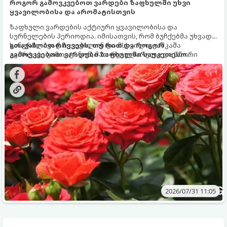
როგორ გამოვკვებოთ ვარდები ზაფხულში უხვი
ყვავილობისა და არომატისთვის
ზაფხული ვარდების აქტიური ყვავილობისა და
სურნელების პერიოდია. იმისათვის, რომ ბუჩქებმა უხვად,
ხანგრძლივად იყვავილონ და მსხვილი, კაშკაშა
გთავაზობთ რჩევებს, თუ რით და როგორ
კვირტები გამოიტანონ, მათ რეგულარული და სწორი
გამოვკვებოთ ვარდები ზაფხულში საუკეთესო
გამოკვება სჭირდებათ. ზაფხულის პერიოდში მცენარის
შედეგის მისაღწევად:
მოთხოვნილებები იცვლება, ამიტომ მნიშვნელოვანია
ვიცოდეთ, რომელი სასუქები გამოიყენება ამ დროს.
2026/07/31 11:05