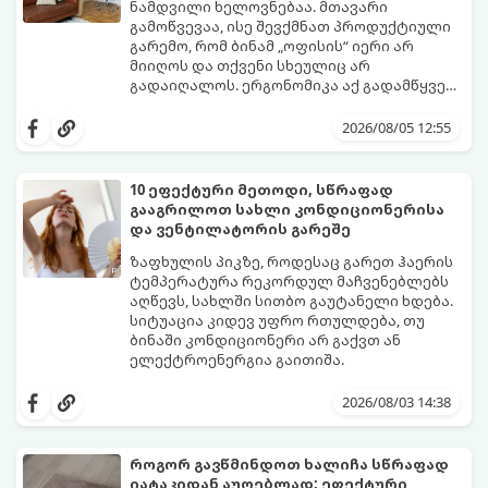
ნამდვილი ხელოვნებაა. მთავარი
გამოწვევაა, ისე შევქმნათ პროდუქტიული
გარემო, რომ ბინამ „ოფისის“ იერი არ
მიიღოს და თქვენი სხეულიც არ
გადაიღალოს. ერგონომიკა აქ გადამწყვეტ
როლს თამაშობს.
აი, როგორ მოაწყოთ იდეალური სამუშაო
კუთხე მცირე ფართში:
2026/08/05 12:55
10 ეფექტური მეთოდი, სწრაფად
გააგრილოთ სახლი კონდიციონერისა
და ვენტილატორის გარეშე
ზაფხულის პიკზე, როდესაც გარეთ ჰაერის
ტემპერატურა რეკორდულ მაჩვენებლებს
აღწევს, სახლში სითბო გაუტანელი ხდება.
სიტუაცია კიდევ უფრო რთულდება, თუ
ბინაში კონდიციონერი არ გაქვთ ან
ელექტროენერგია გაითიშა.
საბედნიეროდ, არსებობს ფიზიკის მარტივი
კანონები და გამოცდილი ყოფითი ხრიკები,
2026/08/03 14:38
რომლებიც დაგეხმარებათ, საგრძნობლად
დაწიოთ ტემპერატურა სახლში და შექმნათ
სასიამოვნო სიგრილე სპეციალური
როგორ გავწმინდოთ ხალიჩა სწრაფად
ტექნიკის გარეშეც.
იატაკიდან აუღებლად: ეფექტური