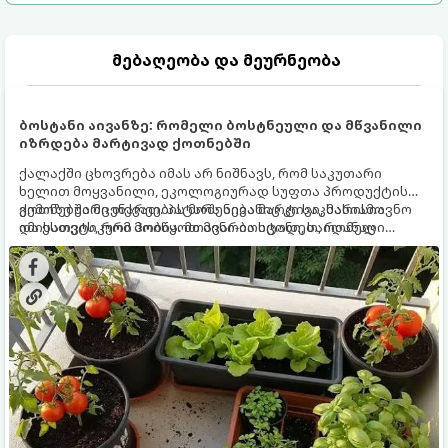
მებაღეობა და მეურნეობა
ბოსტანი აივანზე: რომელი ბოსტნეული და მწვანილი
იზრდება მარტივად ქოთნებში
ქალაქში ცხოვრება იმას არ ნიშნავს, რომ საკუთარი
ხელით მოყვანილი, ეკოლოგიურად სუფთა პროდუქტის
გემოზე უარი თქვათ. პატარა აივანიც კი საკმარისია
ქოთნებში მცენარეების მოშენება მარტივი, სასიამოვნო
იმისათვის, რომ მოიწყოთ მინი-ბოსტანი, საიდანაც
და ესთეტიკური ჰობია. მთავარია იცოდეთ, რომელი
ყოველდღიურად ახალ, არომატულ მწვანილსა და
კულტურები ეგუებიან ქოთნის პირობებს ყველაზე კარგად
ბოსტნეულს მოკრეფთ.
და როგორ მოუაროთ მათ სწორად.