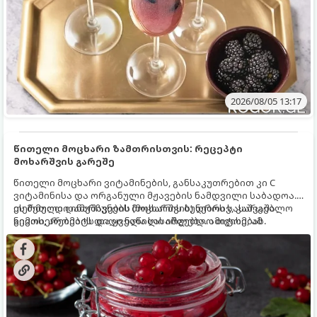
2026/08/05 13:17
წითელი მოცხარი ზამთრისთვის: რეცეპტი
მოხარშვის გარეშე
წითელი მოცხარი ვიტამინების, განსაკუთრებით კი C
ვიტამინისა და ორგანული მჟავების ნამდვილი საბადოა.
თერმული დამუშავების (მოხარშვის) დროს სასარგებლო
ეს მეთოდი ინარჩუნებს მოცხარის ბუნებრივ, კაშკაშა
ნივთიერებების დიდი ნაწილი იშლება. ამიტომ, ამ
გემოს, არომატს და ყველა სასარგებლო თვისებას.
კენკრის ზამთრისთვის შესანახად საუკეთესო გზა
„ცოცხალი ჯემის“ მომზადებაა - მოხარშვის გარეშე.