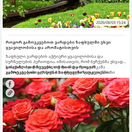
2026/08/03 15:24
როგორ გამოვკვებოთ ვარდები ზაფხულში უხვი
ყვავილობისა და არომატისთვის
ზაფხული ვარდების აქტიური ყვავილობისა და
სურნელების პერიოდია. იმისათვის, რომ ბუჩქებმა უხვად,
ხანგრძლივად იყვავილონ და მსხვილი, კაშკაშა
გთავაზობთ რჩევებს, თუ რით და როგორ
კვირტები გამოიტანონ, მათ რეგულარული და სწორი
გამოვკვებოთ ვარდები ზაფხულში საუკეთესო
გამოკვება სჭირდებათ. ზაფხულის პერიოდში მცენარის
შედეგის მისაღწევად:
მოთხოვნილებები იცვლება, ამიტომ მნიშვნელოვანია
ვიცოდეთ, რომელი სასუქები გამოიყენება ამ დროს.