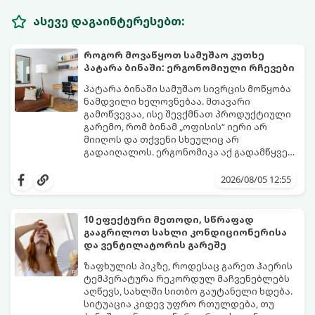
ასევე დაგაინტერესებთ:
როგორ მოვაწყოთ სამუშაო კუთხე
პატარა ბინაში: ერგონომიული რჩევები
პატარა ბინაში სამუშაო სივრცის მოწყობა
ნამდვილი ხელოვნებაა. მთავარი
გამოწვევაა, ისე შევქმნათ პროდუქტიული
გარემო, რომ ბინამ „ოფისის“ იერი არ
მიიღოს და თქვენი სხეულიც არ
გადაიღალოს. ერგონომიკა აქ გადამწყვეტ
როლს თამაშობს.
აი, როგორ მოაწყოთ იდეალური სამუშაო
კუთხე მცირე ფართში:
2026/08/05 12:55
10 ეფექტური მეთოდი, სწრაფად
გააგრილოთ სახლი კონდიციონერისა
და ვენტილატორის გარეშე
ზაფხულის პიკზე, როდესაც გარეთ ჰაერის
ტემპერატურა რეკორდულ მაჩვენებლებს
აღწევს, სახლში სითბო გაუტანელი ხდება.
სიტუაცია კიდევ უფრო რთულდება, თუ