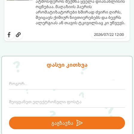
ატმოსფეროს შექმნა ყველა დიასახლისის
ოცნებაა. მაღაზიის ჰაერის
არომატიზატორები ხშირად ძვირი ღირს,
შეიცავს ქიმიურ ნივთიერებებს და ბევრს
ალერგიას ან თავის ტკივილსაც კი უწვევს.
სინამდვილეში, ნამდვილი „ალპური
სიგრილისა“ და სიახლის ეფექტის მიღწევა
2026/07/22 12:00
სრულიად ბუნებრივი, უსაფრთხო და
ბიუჯეტური გზით არის შესაძლებელი.
ამისათვის სულ რაღაც 2 უბრალო
ინგრედიენტი დაგჭირდებათ, რომლებიც
სავარაუდოდ უკვე გაქვთ სამზარეულოში!
დასვი კითხვა
გაგზავნა