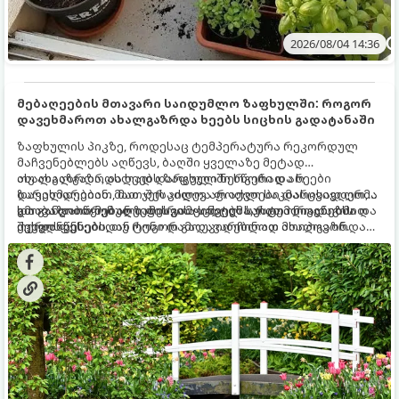
2026/08/04 14:36
მებაღეების მთავარი საიდუმლო ზაფხულში: როგორ
დავეხმაროთ ახალგაზრდა ხეებს სიცხის გადატანაში
ზაფხულის პიკზე, როდესაც ტემპერატურა რეკორდულ
მაჩვენებლებს აღწევს, ბაღში ყველაზე მეტად
ახალგაზრდა, ახლად დარგული ნერგები და ხეები
თუ ახალგაზრდა ხეებს ზაფხულში სწორად არ
ზარალდებიან. მათ ჯერ კიდევ არ აქვთ საკმარისად ღრმა
დავეხმარებით, მათ შესაძლოა ფოთლები დასცვივდეთ,
და განვითარებული ფესვთა სისტემა, რათა ნიადაგის
ხმობა დაიწყონ ან ზამთრის ყინვებს სუსტი ორგანიზმით
გთავაზობთ მებაღეების გამოცდილ საიდუმლოებებსა და
ქვედა ფენებიდან ტენი დამოუკიდებლად მოიპოვონ.
შეხვდნენ.
ოქროს წესებს, თუ როგორ გადავარჩინოთ ახალგაზრდა
ხეები ზაფხულის სიცხეში: