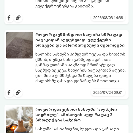
ბინაში კონდიციონერი არ გაქვთ ან
ელექტროენერგია გაითიშა.
საბედნიეროდ, არსებობს ფიზიკის მარტივი
კანონები და გამოცდილი ყოფითი ხრიკები,
2026/08/03 14:38
რომლებიც დაგეხმარებათ, საგრძნობლად
დაწიოთ ტემპერატურა სახლში და შექმნათ
სასიამოვნო სიგრილე სპეციალური
როგორ გავწმინდოთ ხალიჩა სწრაფად
ტექნიკის გარეშეც.
იატაკიდან აუღებლად: ეფექტური
გთავაზობთ 10 საუკეთესო და
ხრიკები და აპრობირებული მეთოდები
ხელმისაწვდომ მეთოდს:
ხალიჩა სახლში სიმყუდროვესა და სითბოს
ქმნის, თუმცა მისი გაწმენდა დროთა
განმავლობაში საკმაოდ შრომატევად
საქმედ იქცევა. ხალიჩის იატაკიდან აღება,
ეზოში ან ქიმწმენდაში წაღება დიდი
ძალისხმევასა და ფინანსებს მოითხოვს.
სინამდვილეში, არსებობს რამდენიმე
ეფექტური, ბიუჯეტური და აპრობირებული
2026/07/24 09:31
მეთოდი, რომელთა დახმარებითაც
შეძლებთ ხალიჩის ადგილზევე გაწმენდას,
ლაქების ამოყვანასა და პირვანდელი
როგორ დააყენოთ სახლში "ალპური
სიახლის დაბრუნებას.
სიგრილე": ამისთვის სულ რაღაც 2
პროდუქტია საჭირო
სახლში სასიამოვნო, სუფთა და ჯანსაღი