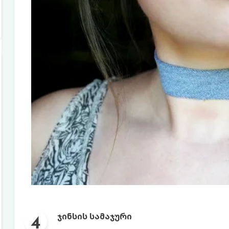
ჯინსის სამაჯური