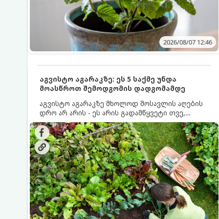
2026/08/07 12:46
აგვისტო აგარაკზე: ეს 5 საქმე უნდა
მოასწროთ შემოდგომის დადგომამდე
აგვისტო აგარაკზე მხოლოდ მოსავლის აღების
დრო არ არის - ეს არის გადამწყვეტი თვე,
როდესაც საფუძველი ეყრება მომავალი წლის
მოსავალს და ბაღი მზადდება შემოდგომა-
ზამთრის სეზონისთვის. იმისათვის, რომ
ნიადაგმა ენერგია აღიდგინოს, ხოლო
მცენარეებმა ზამთარს გაუძლონ, აგვისტოს
ბოლომდე 5 მნიშვნელოვანი საქმის გაკეთება
უნდა მოასწროთ: