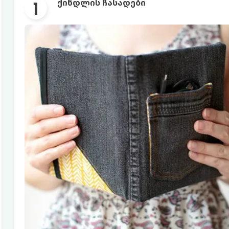
ქინდლის ჩასადები