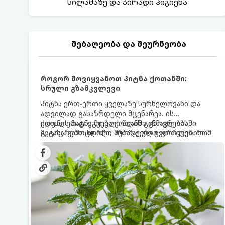
სილამაზე და პირადი ჰიგიენა
მებაღეობა და მეურნეობა
როგორ მოვიყვანოთ პიტნა ქოთანში:
სრული გზამკვლევი
პიტნა ერთ-ერთი ყველაზე სურნელოვანი და
ადვილად გასაზრდელი მცენარეა. ის
იდეალურად ეგუება ქოთანში ცხოვრებას,
ქოთნის პიტნა მთელი წლის განმავლობაში
მეტიც, გამოცდილი მებაღეები გვირჩევენ, რომ
გაგახარებთ ნორჩი, არომატული ფოთლებით
პიტნა მხოლოდ ქოთანში მოვიყვანოთ, რადგან
ჩაის, ლიმონათისა თუ კერძებისთვის.
ღია გრუნტში (ბაღში) დარგვისას ის ფესვებით
ძალიან სწრაფად ვრცელდება და სხვა
მცენარეებს ავიწროებს.