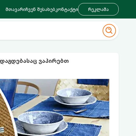
მთავარი
ჩვენ შესახებ
კონტაქტი
რეკლამა
ადაგდებასაც ვაპირებთ