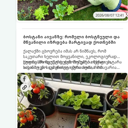
2026/08/07 12:41
ბოსტანი აივანზე: რომელი ბოსტნეული და
მწვანილი იზრდება მარტივად ქოთნებში
ქალაქში ცხოვრება იმას არ ნიშნავს, რომ
საკუთარი ხელით მოყვანილი, ეკოლოგიურად
სუფთა პროდუქტის გემოზე უარი თქვათ. პატარა
ქოთნებში მცენარეების მოშენება მარტივი,
აივანიც კი საკმარისია იმისათვის, რომ
სასიამოვნო და ესთეტიკური ჰობია. მთავარია
მოიწყოთ მინი-ბოსტანი, საიდანაც
იცოდეთ, რომელი კულტურები ეგუებიან
ყოველდღიურად ახალ, არომატულ მწვანილსა
ქოთნის პირობებს ყველაზე კარგად და როგორ
და ბოსტნეულს მოკრეფთ.
მოუაროთ მათ სწორად.