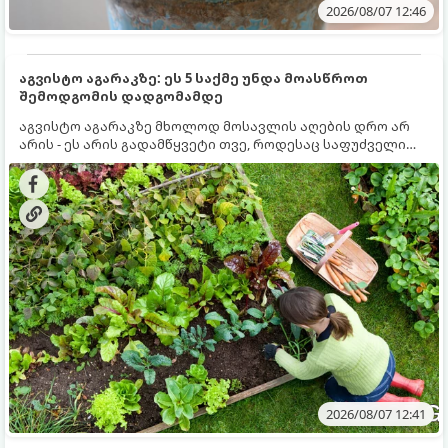
2026/08/07 12:46
აგვისტო აგარაკზე: ეს 5 საქმე უნდა მოასწროთ
შემოდგომის დადგომამდე
აგვისტო აგარაკზე მხოლოდ მოსავლის აღების დრო არ
არის - ეს არის გადამწყვეტი თვე, როდესაც საფუძველი
ეყრება მომავალი წლის მოსავალს და ბაღი მზადდება
შემოდგომა-ზამთრის სეზონისთვის. იმისათვის, რომ
ნიადაგმა ენერგია აღიდგინოს, ხოლო მცენარეებმა
ზამთარს გაუძლონ, აგვისტოს ბოლომდე 5
მნიშვნელოვანი საქმის გაკეთება უნდა მოასწროთ:
2026/08/07 12:41