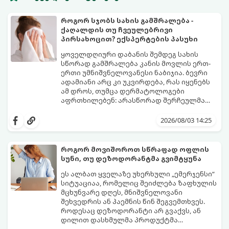
როგორ სჯობს სახის გამშრალება -
ქაღალდის თუ ჩვეულებრივი
პირსახოცით? ექსპერტების პასუხი
ყოველდღიური დაბანის შემდეგ სახის
სწორად გამშრალება კანის მოვლის ერთ-
ერთი უმნიშვნელოვანესი ნაბიჯია. ბევრი
ადამიანი არც კი უკვირდება, რას იყენებს
ამ დროს, თუმცა დერმატოლოგები
აფრთხილებენ: არასწორად შერჩეულმა
პირსახოცმა შესაძლოა გამოიწვიოს
მოდით, განვიხილოთ, რომელია უკეთესი
გამონაყარი, კანის გაღიზიანება და
კანის ჯანმრთელობისთვის - ტრადიციული
2026/08/03 14:25
ფორების დაცობა.
ნაჭრის პირსახოცი თუ ერთჯერადი
ქაღალდის ხელსახოცი?
როგორ მოვიშოროთ სწრაფად ოფლის
სუნი, თუ დეზოდორანტმა გვიმტყუნა
ეს ალბათ ყველაზე უხერხული „ემერჯენსი“
სიტუაციაა, რომელიც შეიძლება ზაფხულის
მცხუნვარე დღეს, მნიშვნელოვანი
შეხვედრის ან პაემნის წინ შეგვემთხვეს.
როდესაც დეზოდორანტი არ გვაქვს, ან
დილით დასხმულმა პროდუქტმა