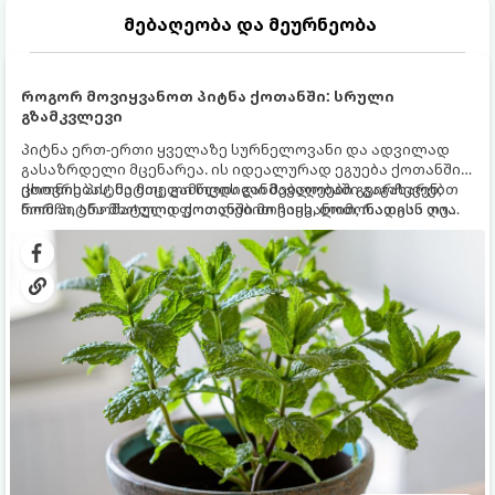
მებაღეობა და მეურნეობა
როგორ მოვიყვანოთ პიტნა ქოთანში: სრული
გზამკვლევი
პიტნა ერთ-ერთი ყველაზე სურნელოვანი და ადვილად
გასაზრდელი მცენარეა. ის იდეალურად ეგუება ქოთანში
ცხოვრებას, მეტიც, გამოცდილი მებაღეები გვირჩევენ,
ქოთნის პიტნა მთელი წლის განმავლობაში გაგახარებთ
რომ პიტნა მხოლოდ ქოთანში მოვიყვანოთ, რადგან ღია
ნორჩი, არომატული ფოთლებით ჩაის, ლიმონათისა თუ
გრუნტში (ბაღში) დარგვისას ის ფესვებით ძალიან
კერძებისთვის.
სწრაფად ვრცელდება და სხვა მცენარეებს ავიწროებს.