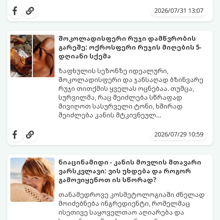
შუადღისთვის უკვე გვიმტყუნა და
მთავარია გვახსოვდეს:
თავად ოფლს
იღლიებში უსიამოვნო სუნი გაჩნდა,
სუნი არ აქვს. სუნს აჩენენ ბაქტერიები,
2026/07/31 13:07
პანიკაში ჩავარდნა არ ღირს.
რომლებიც იღლიის ნოტიო გარემოში
მომენტალურად მრავლდებიან.
შესაბამისად, ჩვენი მიზანია ამ
შოკოლადისფერი რუჯი დამწვრობის
ბაქტერიების განადგურება და კანის
გარეშე: ოქროსფერი რუჯის მიღების 5-
გამოშრობა.
აი, 5 ყველაზე ეფექტური,
დღიანი სქემა
აპრობირებული და ნაცადი ხერხი,
რომლებიც ნებისმიერ ოფისში, კაფესა
ზაფხულის სეზონზე იდეალური,
თუ საზოგადოებრივ ტუალეტში, სულ
შოკოლადისფერი და ჯანსაღად ბზინვარე
რაღაც 2 წუთში გადაგარჩენთ:
რუჯი თითქმის ყველას ოცნებაა. თუმცა,
სურვილმა, რაც შეიძლება სწრაფად
მივიღოთ სასურველი ტონი, ხშირად
შეიძლება კანის მტკივნეულ
დამწვრობამდე, სიწითლემდე და
კანს სჭირდება დრო, რათა უსაფრთხოდ
აცილებამდე მიგვიყვანოს.
გამოიმუშაოს მელანინი - პიგმენტი,
2026/07/29 10:59
რომელიც მას ოქროსფერ ელფერს ანიჭებს.
დერმატოლოგების მიერ შემუშავებული ეს
5-დღიანი სქემა დაგეხმარებათ, მიიღოთ
ნიაცინამიდი - კანის მოვლის მთავარი
ღრმა, თანაბარი და ხანგრძლივი რუჯი
ვარსკვლავი: ვის უხდება და როგორ
კანის ჯანმრთელობის დაზიანების გარეშე.
გამოვიყენოთ ის სწორად?
თანამედროვე კოსმეტოლოგიაში ძნელად
მოიძებნება ინგრედიენტი, რომელმაც
ისეთივე საყოველთაო აღიარება და