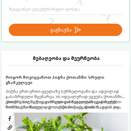
გაგზავნა
მებაღეობა და მეურნეობა
როგორ მოვიყვანოთ პიტნა ქოთანში: სრული
გზამკვლევი
პიტნა ერთ-ერთი ყველაზე სურნელოვანი და ადვილად
გასაზრდელი მცენარეა. ის იდეალურად ეგუება ქოთანში
ცხოვრებას, მეტიც, გამოცდილი მებაღეები გვირჩევენ,
ქოთნის პიტნა მთელი წლის განმავლობაში გაგახარებთ
რომ პიტნა მხოლოდ ქოთანში მოვიყვანოთ, რადგან ღია
ნორჩი, არომატული ფოთლებით ჩაის, ლიმონათისა თუ
გრუნტში (ბაღში) დარგვისას ის ფესვებით ძალიან
კერძებისთვის.
სწრაფად ვრცელდება და სხვა მცენარეებს ავიწროებს.