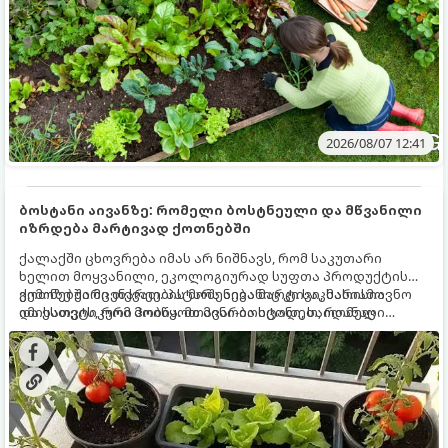
2026/08/07 12:41
ბოსტანი აივანზე: რომელი ბოსტნეული და მწვანილი
იზრდება მარტივად ქოთნებში
ქალაქში ცხოვრება იმას არ ნიშნავს, რომ საკუთარი
ხელით მოყვანილი, ეკოლოგიურად სუფთა პროდუქტის
გემოზე უარი თქვათ. პატარა აივანიც კი საკმარისია
ქოთნებში მცენარეების მოშენება მარტივი, სასიამოვნო
იმისათვის, რომ მოიწყოთ მინი-ბოსტანი, საიდანაც
და ესთეტიკური ჰობია. მთავარია იცოდეთ, რომელი
ყოველდღიურად ახალ, არომატულ მწვანილსა და
კულტურები ეგუებიან ქოთნის პირობებს ყველაზე კარგად
ბოსტნეულს მოკრეფთ.
და როგორ მოუაროთ მათ სწორად.