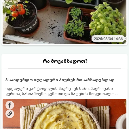
2026/08/04 14:36
რა მოვამზადოთ?
8 საიდუმლო იდეალური პიურეს მოსამზადებლად
იდეალური კარტოფილის პიურე - ეს ნაზი, ჰაეროვანი
კერძია, სასიამოვნო გემოთი და ნაღების-მოყვითალო
ფერით. მისი მომზადება ძალიან მარტივია, მაგრამ
არსებობს რამდენიმე საიდუმლო, რომლებიც უნდა
იცოდეთ, რომ პიურე იდეალურად გემრიელი გამოვიდეს.