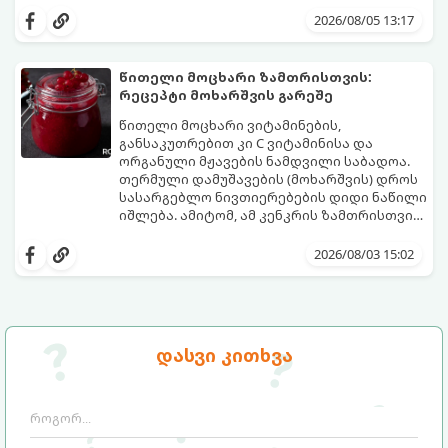
საოცრად დახვეწილ და მაგრილებელ
და მის მომზადებას მინიმალური
2026/08/05 13:17
კოქტეილს.
ინგრედიენტები სჭირდება.
მომზადების დრო: 10 წუთი ულუფა: 4–6
პორცია
წითელი მოცხარი ზამთრისთვის:
რეცეპტი მოხარშვის გარეშე
წითელი მოცხარი ვიტამინების,
განსაკუთრებით კი C ვიტამინისა და
ორგანული მჟავების ნამდვილი საბადოა.
თერმული დამუშავების (მოხარშვის) დროს
სასარგებლო ნივთიერებების დიდი ნაწილი
იშლება. ამიტომ, ამ კენკრის ზამთრისთვის
შესანახად საუკეთესო გზა „ცოცხალი ჯემის“
ეს მეთოდი ინარჩუნებს მოცხარის
მომზადებაა - მოხარშვის გარეშე.
ბუნებრივ, კაშკაშა გემოს, არომატს და
2026/08/03 15:02
ყველა სასარგებლო თვისებას.
დასვი კითხვა