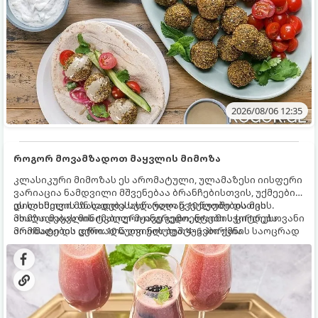
2026/08/06 12:35
როგორ მოვამზადოთ მაყვლის მიმოზა
კლასიკური მიმოზას ეს არომატული, ულამაზესი იისფერი
ვარიაცია ნამდვილი მშვენებაა ბრანჩებისთვის, უქმეების
დილისთვის ან სადღესასწაულო წვეულებებისთვის.
ეს სასმელი მზადდება სულ რაღაც 10 წუთში და მის
ახალი მაყვლის ტკბილ-მჟავე გემო, ლაიმის ციტრუსოვანი
მომზადებას მინიმალური ინგრედიენტები სჭირდება.
არომატი და ცქრიალა ღვინის ბუშტუკები ქმნის საოცრად
მომზადების დრო: 10 წუთი ულუფა: 4–6 პორცია
დახვეწილ და მაგრილებელ კოქტეილს.