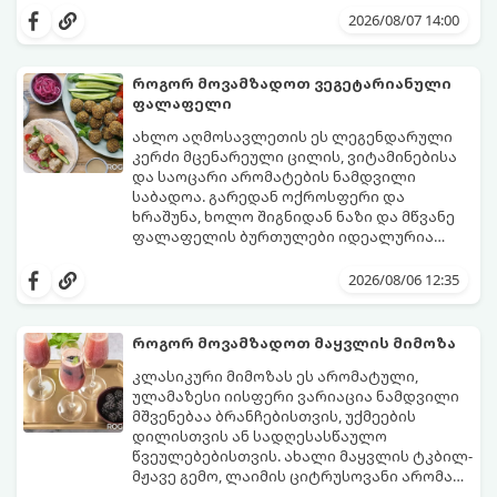
2026/08/07 14:00
როგორ მოვამზადოთ ვეგეტარიანული
ფალაფელი
ახლო აღმოსავლეთის ეს ლეგენდარული
კერძი მცენარეული ცილის, ვიტამინებისა
და საოცარი არომატების ნამდვილი
საბადოა. გარედან ოქროსფერი და
ხრაშუნა, ხოლო შიგნიდან ნაზი და მწვანე
ფალაფელის ბურთულები იდეალურია
პიტაში (არაბულ პურში) ჩასადებად,
ამ რეცეპტის მთავარი საიდუმლო იმაში
სალათებთან ერთად ან ტახინის (სესამის)
მდგომარეობს, რომ გამოიყენება
2026/08/06 12:35
სოუსთან მირთმევისთვის.
გამომშრალი და ჩამბალი მუხუდო და არა
დაკონსერვებული, რათა ბურთულებმა
შეწვისას ფორმა იდეალურად შეინარჩუნოს
როგორ მოვამზადოთ მაყვლის მიმოზა
და არ დაიშალოს.
მომზადების დრო: 20 წუთი (დამატებით
კლასიკური მიმოზას ეს არომატული,
მუხუდოს ჩალბობის დრო: 12-24 საათი)
ულამაზესი იისფერი ვარიაცია ნამდვილი
შეწვის დრო: 10–15 წუთი ულუფა: 20–24 ცალი
მშვენებაა ბრანჩებისთვის, უქმეების
ბურთულა (4–6 პორცია)
დილისთვის ან სადღესასწაულო
წვეულებებისთვის. ახალი მაყვლის ტკბილ-
მჟავე გემო, ლაიმის ციტრუსოვანი არომატი
და ცქრიალა ღვინის ბუშტუკები ქმნის
ეს სასმელი მზადდება სულ რაღაც 10 წუთში