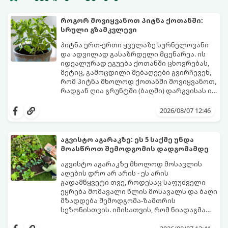
როგორ მოვიყვანოთ პიტნა ქოთანში:
სრული გზამკვლევი
პიტნა ერთ-ერთი ყველაზე სურნელოვანი
და ადვილად გასაზრდელი მცენარეა. ის
იდეალურად ეგუება ქოთანში ცხოვრებას,
მეტიც, გამოცდილი მებაღეები გვირჩევენ,
რომ პიტნა მხოლოდ ქოთანში მოვიყვანოთ,
რადგან ღია გრუნტში (ბაღში) დარგვისას ის
ფესვებით ძალიან სწრაფად ვრცელდება
ქოთნის პიტნა მთელი წლის განმავლობაში
და სხვა მცენარეებს ავიწროებს.
გაგახარებთ ნორჩი, არომატული
2026/08/07 12:46
ფოთლებით ჩაის, ლიმონათისა თუ
კერძებისთვის.
აგვისტო აგარაკზე: ეს 5 საქმე უნდა
მოასწროთ შემოდგომის დადგომამდე
აგვისტო აგარაკზე მხოლოდ მოსავლის
აღების დრო არ არის - ეს არის
გადამწყვეტი თვე, როდესაც საფუძველი
ეყრება მომავალი წლის მოსავალს და ბაღი
მზადდება შემოდგომა-ზამთრის
სეზონისთვის. იმისათვის, რომ ნიადაგმა
ენერგია აღიდგინოს, ხოლო მცენარეებმა