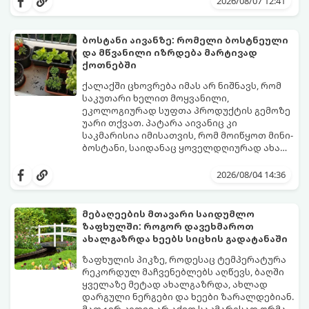
ზამთარს გაუძლონ, აგვისტოს ბოლომდე 5
2026/08/07 12:41
მნიშვნელოვანი საქმის გაკეთება უნდა
მოასწროთ:
ბოსტანი აივანზე: რომელი ბოსტნეული
და მწვანილი იზრდება მარტივად
ქოთნებში
ქალაქში ცხოვრება იმას არ ნიშნავს, რომ
საკუთარი ხელით მოყვანილი,
ეკოლოგიურად სუფთა პროდუქტის გემოზე
უარი თქვათ. პატარა აივანიც კი
საკმარისია იმისათვის, რომ მოიწყოთ მინი-
ბოსტანი, საიდანაც ყოველდღიურად ახალ,
არომატულ მწვანილსა და ბოსტნეულს
ქოთნებში მცენარეების მოშენება მარტივი,
მოკრეფთ.
სასიამოვნო და ესთეტიკური ჰობია.
2026/08/04 14:36
მთავარია იცოდეთ, რომელი კულტურები
ეგუებიან ქოთნის პირობებს ყველაზე
კარგად და როგორ მოუაროთ მათ სწორად.
მებაღეების მთავარი საიდუმლო
ზაფხულში: როგორ დავეხმაროთ
ახალგაზრდა ხეებს სიცხის გადატანაში
ზაფხულის პიკზე, როდესაც ტემპერატურა
რეკორდულ მაჩვენებლებს აღწევს, ბაღში
ყველაზე მეტად ახალგაზრდა, ახლად
დარგული ნერგები და ხეები ზარალდებიან.