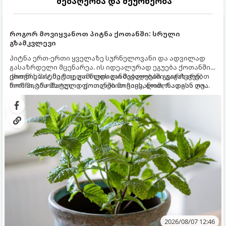
მებაღეობა და მეურნეობა
როგორ მოვიყვანოთ პიტნა ქოთანში: სრული
გზამკვლევი
პიტნა ერთ-ერთი ყველაზე სურნელოვანი და ადვილად
გასაზრდელი მცენარეა. ის იდეალურად ეგუება ქოთანში
ცხოვრებას, მეტიც, გამოცდილი მებაღეები გვირჩევენ,
ქოთნის პიტნა მთელი წლის განმავლობაში გაგახარებთ
რომ პიტნა მხოლოდ ქოთანში მოვიყვანოთ, რადგან ღია
ნორჩი, არომატული ფოთლებით ჩაის, ლიმონათისა თუ
გრუნტში (ბაღში) დარგვისას ის ფესვებით ძალიან
კერძებისთვის.
სწრაფად ვრცელდება და სხვა მცენარეებს ავიწროებს.
2026/08/07 12:46