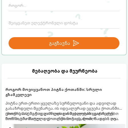
გაგზავნა
მებაღეობა და მეურნეობა
როგორ მოვიყვანოთ პიტნა ქოთანში: სრული
გზამკვლევი
პიტნა ერთ-ერთი ყველაზე სურნელოვანი და ადვილად
გასაზრდელი მცენარეა. ის იდეალურად ეგუება ქოთანში
ცხოვრებას, მეტიც, გამოცდილი მებაღეები გვირჩევენ,
ქოთნის პიტნა მთელი წლის განმავლობაში გაგახარებთ
რომ პიტნა მხოლოდ ქოთანში მოვიყვანოთ, რადგან ღია
ნორჩი, არომატული ფოთლებით ჩაის, ლიმონათისა თუ
გრუნტში (ბაღში) დარგვისას ის ფესვებით ძალიან
კერძებისთვის.