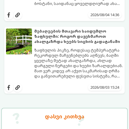
ბოსტანი, საიდანაც ყოველდღიურად ახალ,
არომატულ მწვანილსა და ბოსტნეულს
ქოთნებში მცენარეების მოშენება მარტივი,
მოკრეფთ.
სასიამოვნო და ესთეტიკური ჰობია.
2026/08/04 14:36
მთავარია იცოდეთ, რომელი კულტურები
ეგუებიან ქოთნის პირობებს ყველაზე
კარგად და როგორ მოუაროთ მათ სწორად.
მებაღეების მთავარი საიდუმლო
ზაფხულში: როგორ დავეხმაროთ
ახალგაზრდა ხეებს სიცხის გადატანაში
ზაფხულის პიკზე, როდესაც ტემპერატურა
რეკორდულ მაჩვენებლებს აღწევს, ბაღში
ყველაზე მეტად ახალგაზრდა, ახლად
დარგული ნერგები და ხეები ზარალდებიან.
მათ ჯერ კიდევ არ აქვთ საკმარისად ღრმა
და განვითარებული ფესვთა სისტემა, რათა
ნიადაგის ქვედა ფენებიდან ტენი
თუ ახალგაზრდა ხეებს ზაფხულში სწორად
დამოუკიდებლად მოიპოვონ.
არ დავეხმარებით, მათ შესაძლოა
2026/08/03 15:24
ფოთლები დასცვივდეთ, ხმობა დაიწყონ ან
ზამთრის ყინვებს სუსტი ორგანიზმით
შეხვდნენ.
გთავაზობთ მებაღეების გამოცდილ
საიდუმლოებებსა და ოქროს წესებს, თუ
დასვი კითხვა
როგორ გადავარჩინოთ ახალგაზრდა ხეები
ზაფხულის სიცხეში: