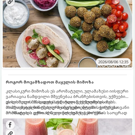
2026/08/06 12:35
როგორ მოვამზადოთ მაყვლის მიმოზა
კლასიკური მიმოზას ეს არომატული, ულამაზესი იისფერი
ვარიაცია ნამდვილი მშვენებაა ბრანჩებისთვის, უქმეების
დილისთვის ან სადღესასწაულო წვეულებებისთვის.
ეს სასმელი მზადდება სულ რაღაც 10 წუთში და მის
ახალი მაყვლის ტკბილ-მჟავე გემო, ლაიმის ციტრუსოვანი
მომზადებას მინიმალური ინგრედიენტები სჭირდება.
არომატი და ცქრიალა ღვინის ბუშტუკები ქმნის საოცრად
მომზადების დრო: 10 წუთი ულუფა: 4–6 პორცია
დახვეწილ და მაგრილებელ კოქტეილს.