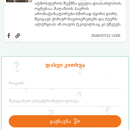
ატმოსფეროს შექმნა ყველა დიასახლისის
ოცნებაა. მაღაზიის ჰაერის
არომატიზატორები ხშირად ძვირი ღირს,
შეიცავს ქიმიურ ნივთიერებებს და ბევრს
ალერგიას ან თავის ტკივილსაც კი უწვევს.
სინამდვილეში, ნამდვილი „ალპური
სიგრილისა“ და სიახლის ეფექტის მიღწევა
2026/07/22 12:00
სრულიად ბუნებრივი, უსაფრთხო და
ბიუჯეტური გზით არის შესაძლებელი.
ამისათვის სულ რაღაც 2 უბრალო
ინგრედიენტი დაგჭირდებათ, რომლებიც
სავარაუდოდ უკვე გაქვთ სამზარეულოში!
დასვი კითხვა
გაგზავნა