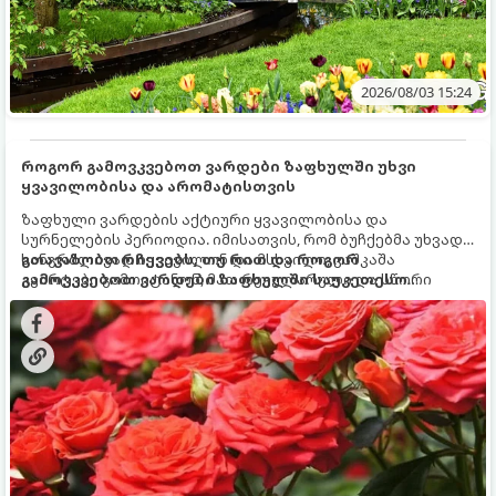
2026/08/03 15:24
როგორ გამოვკვებოთ ვარდები ზაფხულში უხვი
ყვავილობისა და არომატისთვის
ზაფხული ვარდების აქტიური ყვავილობისა და
სურნელების პერიოდია. იმისათვის, რომ ბუჩქებმა უხვად,
ხანგრძლივად იყვავილონ და მსხვილი, კაშკაშა
გთავაზობთ რჩევებს, თუ რით და როგორ
კვირტები გამოიტანონ, მათ რეგულარული და სწორი
გამოვკვებოთ ვარდები ზაფხულში საუკეთესო
გამოკვება სჭირდებათ. ზაფხულის პერიოდში მცენარის
შედეგის მისაღწევად:
მოთხოვნილებები იცვლება, ამიტომ მნიშვნელოვანია
ვიცოდეთ, რომელი სასუქები გამოიყენება ამ დროს.