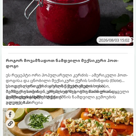
2026/08/03 15:02
როგორ მოვამზადოთ ნამდვილი მექსიკური ჰოთ-
დოგი
ეს რეცეპტი ორი პოპულარული კერძის - ამერიკული ჰოთ-
დოგისა და ცნობილი მექსიკური ქუჩის სიმინდის (Elote)
საოცარი სინთეზია. გრილზე შებრაწული სოსისი,
ეს იდეალური კერძია ეზოს წვეულებებისთვის,
შემწვარი სიმინდი, კრემისებრი სოუსი, მარილიანი ყველი
ბარბექიუსთვის ან უბრალოდ მეგობრებთან ერთად
და ცხარე სანელებლები ქმნის ნამდვილი გემოების
გემრიელი ვახშმისთვის.
მომზადების დრო: 15 წუთი
აფეთქებას.
ულუფა: 8 პორცია