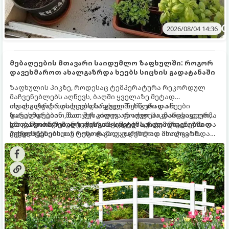
2026/08/04 14:36
მებაღეების მთავარი საიდუმლო ზაფხულში: როგორ
დავეხმაროთ ახალგაზრდა ხეებს სიცხის გადატანაში
ზაფხულის პიკზე, როდესაც ტემპერატურა რეკორდულ
მაჩვენებლებს აღწევს, ბაღში ყველაზე მეტად
ახალგაზრდა, ახლად დარგული ნერგები და ხეები
თუ ახალგაზრდა ხეებს ზაფხულში სწორად არ
ზარალდებიან. მათ ჯერ კიდევ არ აქვთ საკმარისად ღრმა
დავეხმარებით, მათ შესაძლოა ფოთლები დასცვივდეთ,
და განვითარებული ფესვთა სისტემა, რათა ნიადაგის
ხმობა დაიწყონ ან ზამთრის ყინვებს სუსტი ორგანიზმით
გთავაზობთ მებაღეების გამოცდილ საიდუმლოებებსა და
ქვედა ფენებიდან ტენი დამოუკიდებლად მოიპოვონ.
შეხვდნენ.
ოქროს წესებს, თუ როგორ გადავარჩინოთ ახალგაზრდა
ხეები ზაფხულის სიცხეში: