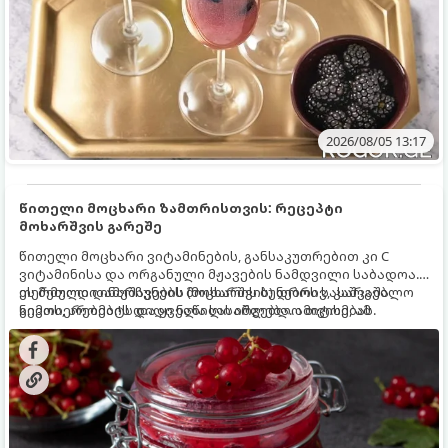
2026/08/05 13:17
წითელი მოცხარი ზამთრისთვის: რეცეპტი
მოხარშვის გარეშე
წითელი მოცხარი ვიტამინების, განსაკუთრებით კი C
ვიტამინისა და ორგანული მჟავების ნამდვილი საბადოა.
თერმული დამუშავების (მოხარშვის) დროს სასარგებლო
ეს მეთოდი ინარჩუნებს მოცხარის ბუნებრივ, კაშკაშა
ნივთიერებების დიდი ნაწილი იშლება. ამიტომ, ამ
გემოს, არომატს და ყველა სასარგებლო თვისებას.
კენკრის ზამთრისთვის შესანახად საუკეთესო გზა
„ცოცხალი ჯემის“ მომზადებაა - მოხარშვის გარეშე.