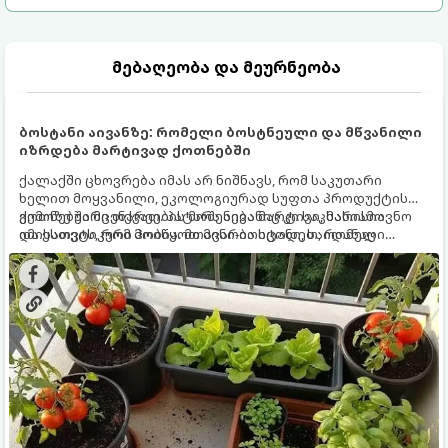
მებაღეობა და მეურნეობა
ბოსტანი აივანზე: რომელი ბოსტნეული და მწვანილი
იზრდება მარტივად ქოთნებში
ქალაქში ცხოვრება იმას არ ნიშნავს, რომ საკუთარი
ხელით მოყვანილი, ეკოლოგიურად სუფთა პროდუქტის
გემოზე უარი თქვათ. პატარა აივანიც კი საკმარისია
ქოთნებში მცენარეების მოშენება მარტივი, სასიამოვნო
იმისათვის, რომ მოიწყოთ მინი-ბოსტანი, საიდანაც
და ესთეტიკური ჰობია. მთავარია იცოდეთ, რომელი
ყოველდღიურად ახალ, არომატულ მწვანილსა და
კულტურები ეგუებიან ქოთნის პირობებს ყველაზე კარგად
ბოსტნეულს მოკრეფთ.
და როგორ მოუაროთ მათ სწორად.