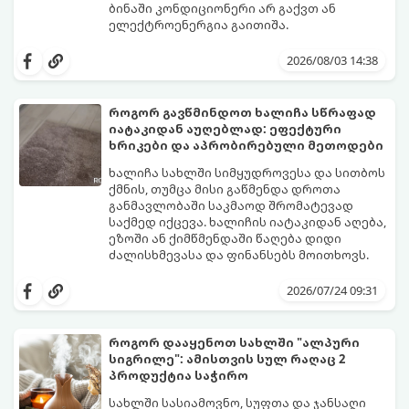
ბინაში კონდიციონერი არ გაქვთ ან
ელექტროენერგია გაითიშა.
საბედნიეროდ, არსებობს ფიზიკის მარტივი
კანონები და გამოცდილი ყოფითი ხრიკები,
2026/08/03 14:38
რომლებიც დაგეხმარებათ, საგრძნობლად
დაწიოთ ტემპერატურა სახლში და შექმნათ
სასიამოვნო სიგრილე სპეციალური
როგორ გავწმინდოთ ხალიჩა სწრაფად
ტექნიკის გარეშეც.
იატაკიდან აუღებლად: ეფექტური
გთავაზობთ 10 საუკეთესო და
ხრიკები და აპრობირებული მეთოდები
ხელმისაწვდომ მეთოდს:
ხალიჩა სახლში სიმყუდროვესა და სითბოს
ქმნის, თუმცა მისი გაწმენდა დროთა
განმავლობაში საკმაოდ შრომატევად
საქმედ იქცევა. ხალიჩის იატაკიდან აღება,
ეზოში ან ქიმწმენდაში წაღება დიდი
ძალისხმევასა და ფინანსებს მოითხოვს.
სინამდვილეში, არსებობს რამდენიმე
ეფექტური, ბიუჯეტური და აპრობირებული
2026/07/24 09:31
მეთოდი, რომელთა დახმარებითაც
შეძლებთ ხალიჩის ადგილზევე გაწმენდას,
ლაქების ამოყვანასა და პირვანდელი
როგორ დააყენოთ სახლში "ალპური
სიახლის დაბრუნებას.
სიგრილე": ამისთვის სულ რაღაც 2
პროდუქტია საჭირო
სახლში სასიამოვნო, სუფთა და ჯანსაღი