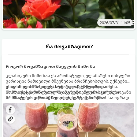
2026/07/31 11:05
რა მოვამზადოთ?
როგორ მოვამზადოთ მაყვლის მიმოზა
კლასიკური მიმოზას ეს არომატული, ულამაზესი იისფერი
ვარიაცია ნამდვილი მშვენებაა ბრანჩებისთვის, უქმეების
დილისთვის ან სადღესასწაულო წვეულებებისთვის.
ეს სასმელი მზადდება სულ რაღაც 10 წუთში და მის
ახალი მაყვლის ტკბილ-მჟავე გემო, ლაიმის ციტრუსოვანი
მომზადებას მინიმალური ინგრედიენტები სჭირდება.
არომატი და ცქრიალა ღვინის ბუშტუკები ქმნის საოცრად
მომზადების დრო: 10 წუთი ულუფა: 4–6 პორცია
დახვეწილ და მაგრილებელ კოქტეილს.