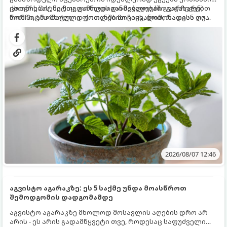
ცხოვრებას, მეტიც, გამოცდილი მებაღეები გვირჩევენ,
ქოთნის პიტნა მთელი წლის განმავლობაში გაგახარებთ
რომ პიტნა მხოლოდ ქოთანში მოვიყვანოთ, რადგან ღია
ნორჩი, არომატული ფოთლებით ჩაის, ლიმონათისა თუ
გრუნტში (ბაღში) დარგვისას ის ფესვებით ძალიან
კერძებისთვის.
სწრაფად ვრცელდება და სხვა მცენარეებს ავიწროებს.
2026/08/07 12:46
აგვისტო აგარაკზე: ეს 5 საქმე უნდა მოასწროთ
შემოდგომის დადგომამდე
აგვისტო აგარაკზე მხოლოდ მოსავლის აღების დრო არ
არის - ეს არის გადამწყვეტი თვე, როდესაც საფუძველი