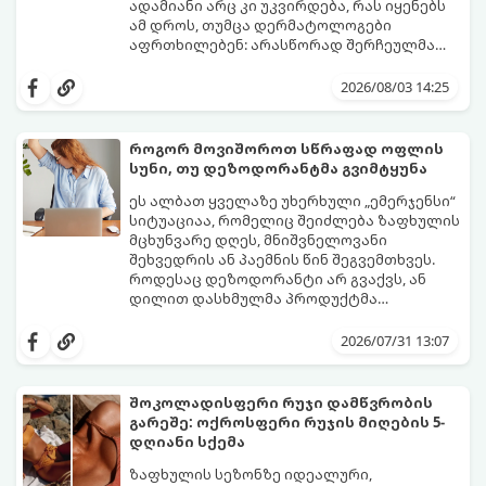
ადამიანი არც კი უკვირდება, რას იყენებს
ამ დროს, თუმცა დერმატოლოგები
აფრთხილებენ: არასწორად შერჩეულმა
პირსახოცმა შესაძლოა გამოიწვიოს
მოდით, განვიხილოთ, რომელია უკეთესი
გამონაყარი, კანის გაღიზიანება და
კანის ჯანმრთელობისთვის - ტრადიციული
2026/08/03 14:25
ფორების დაცობა.
ნაჭრის პირსახოცი თუ ერთჯერადი
ქაღალდის ხელსახოცი?
როგორ მოვიშოროთ სწრაფად ოფლის
სუნი, თუ დეზოდორანტმა გვიმტყუნა
ეს ალბათ ყველაზე უხერხული „ემერჯენსი“
სიტუაციაა, რომელიც შეიძლება ზაფხულის
მცხუნვარე დღეს, მნიშვნელოვანი
შეხვედრის ან პაემნის წინ შეგვემთხვეს.
როდესაც დეზოდორანტი არ გვაქვს, ან
დილით დასხმულმა პროდუქტმა
შუადღისთვის უკვე გვიმტყუნა და
მთავარია გვახსოვდეს:
თავად ოფლს
იღლიებში უსიამოვნო სუნი გაჩნდა,
სუნი არ აქვს. სუნს აჩენენ ბაქტერიები,
2026/07/31 13:07
პანიკაში ჩავარდნა არ ღირს.
რომლებიც იღლიის ნოტიო გარემოში
მომენტალურად მრავლდებიან.
შესაბამისად, ჩვენი მიზანია ამ
შოკოლადისფერი რუჯი დამწვრობის
ბაქტერიების განადგურება და კანის
გარეშე: ოქროსფერი რუჯის მიღების 5-
გამოშრობა.
აი, 5 ყველაზე ეფექტური,
დღიანი სქემა
აპრობირებული და ნაცადი ხერხი,
რომლებიც ნებისმიერ ოფისში, კაფესა
ზაფხულის სეზონზე იდეალური,