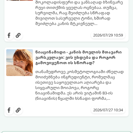
თუ საზოგადოებრივ ტუალეტში, სულ
შოკოლადისფერი და ჯანსაღად ბზინვარე
რაღაც 2 წუთში გადაგარჩენთ:
რუჯი თითქმის ყველას ოცნებაა. თუმცა,
სურვილმა, რაც შეიძლება სწრაფად
მივიღოთ სასურველი ტონი, ხშირად
შეიძლება კანის მტკივნეულ
დამწვრობამდე, სიწითლემდე და
კანს სჭირდება დრო, რათა უსაფრთხოდ
აცილებამდე მიგვიყვანოს.
გამოიმუშაოს მელანინი - პიგმენტი,
2026/07/29 10:59
რომელიც მას ოქროსფერ ელფერს ანიჭებს.
დერმატოლოგების მიერ შემუშავებული ეს
5-დღიანი სქემა დაგეხმარებათ, მიიღოთ
ნიაცინამიდი - კანის მოვლის მთავარი
ღრმა, თანაბარი და ხანგრძლივი რუჯი
ვარსკვლავი: ვის უხდება და როგორ
კანის ჯანმრთელობის დაზიანების გარეშე.
გამოვიყენოთ ის სწორად?
თანამედროვე კოსმეტოლოგიაში ძნელად
მოიძებნება ინგრედიენტი, რომელმაც
ისეთივე საყოველთაო აღიარება და
სიყვარული მოიპოვა, როგორც
ნიაცინამიდმა. ეს არის ვიტამინ B3-ის
(ნიაცინის) წყალში ხსნადი ფორმა,
რომელიც თითქმის ყველა ტიპის
განვიხილოთ, რატომ გახდა ნიაცინამიდი
კანისთვის ნამდვილი „მაშველი რგოლია“.
თავის მოვლის რუტინის შეუცვლელი
2026/07/27 10:34
ნაწილი, ვისთვის არის ის განკუთვნილი და
როგორ უნდა გამოვიყენოთ ის
მაქსიმალური ეფექტის მისაღწევად.