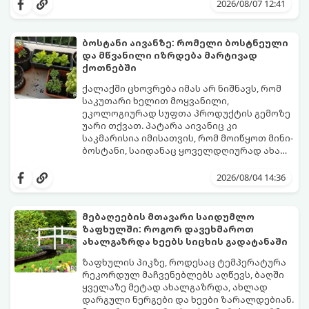
ზამთარს გაუძლონ, აგვისტოს ბოლომდე 5
2026/08/07 12:41
მნიშვნელოვანი საქმის გაკეთება უნდა
მოასწროთ:
ბოსტანი აივანზე: რომელი ბოსტნეული
და მწვანილი იზრდება მარტივად
ქოთნებში
ქალაქში ცხოვრება იმას არ ნიშნავს, რომ
საკუთარი ხელით მოყვანილი,
ეკოლოგიურად სუფთა პროდუქტის გემოზე
უარი თქვათ. პატარა აივანიც კი
საკმარისია იმისათვის, რომ მოიწყოთ მინი-
ბოსტანი, საიდანაც ყოველდღიურად ახალ,
არომატულ მწვანილსა და ბოსტნეულს
ქოთნებში მცენარეების მოშენება მარტივი,
მოკრეფთ.
სასიამოვნო და ესთეტიკური ჰობია.
2026/08/04 14:36
მთავარია იცოდეთ, რომელი კულტურები
ეგუებიან ქოთნის პირობებს ყველაზე
კარგად და როგორ მოუაროთ მათ სწორად.
მებაღეების მთავარი საიდუმლო
ზაფხულში: როგორ დავეხმაროთ
ახალგაზრდა ხეებს სიცხის გადატანაში
ზაფხულის პიკზე, როდესაც ტემპერატურა
რეკორდულ მაჩვენებლებს აღწევს, ბაღში
ყველაზე მეტად ახალგაზრდა, ახლად
დარგული ნერგები და ხეები ზარალდებიან.