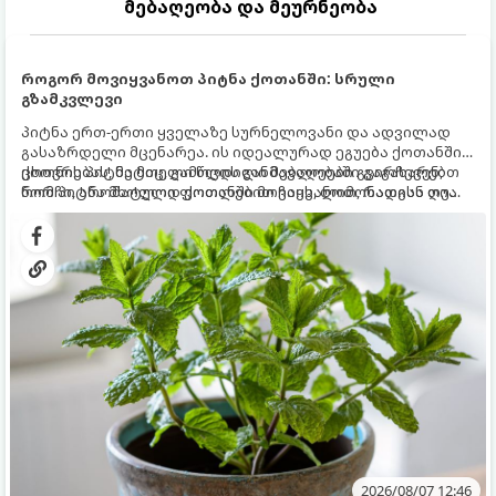
მებაღეობა და მეურნეობა
როგორ მოვიყვანოთ პიტნა ქოთანში: სრული
გზამკვლევი
პიტნა ერთ-ერთი ყველაზე სურნელოვანი და ადვილად
გასაზრდელი მცენარეა. ის იდეალურად ეგუება ქოთანში
ცხოვრებას, მეტიც, გამოცდილი მებაღეები გვირჩევენ,
ქოთნის პიტნა მთელი წლის განმავლობაში გაგახარებთ
რომ პიტნა მხოლოდ ქოთანში მოვიყვანოთ, რადგან ღია
ნორჩი, არომატული ფოთლებით ჩაის, ლიმონათისა თუ
გრუნტში (ბაღში) დარგვისას ის ფესვებით ძალიან
კერძებისთვის.
სწრაფად ვრცელდება და სხვა მცენარეებს ავიწროებს.
2026/08/07 12:46