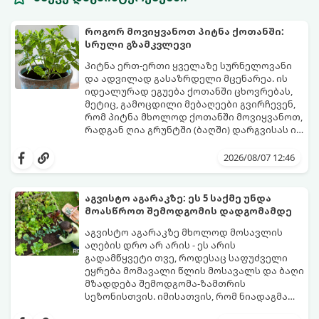
როგორ მოვიყვანოთ პიტნა ქოთანში:
სრული გზამკვლევი
პიტნა ერთ-ერთი ყველაზე სურნელოვანი
და ადვილად გასაზრდელი მცენარეა. ის
იდეალურად ეგუება ქოთანში ცხოვრებას,
მეტიც, გამოცდილი მებაღეები გვირჩევენ,
რომ პიტნა მხოლოდ ქოთანში მოვიყვანოთ,
რადგან ღია გრუნტში (ბაღში) დარგვისას ის
ფესვებით ძალიან სწრაფად ვრცელდება
ქოთნის პიტნა მთელი წლის განმავლობაში
და სხვა მცენარეებს ავიწროებს.
გაგახარებთ ნორჩი, არომატული
2026/08/07 12:46
ფოთლებით ჩაის, ლიმონათისა თუ
კერძებისთვის.
აგვისტო აგარაკზე: ეს 5 საქმე უნდა
მოასწროთ შემოდგომის დადგომამდე
აგვისტო აგარაკზე მხოლოდ მოსავლის
აღების დრო არ არის - ეს არის
გადამწყვეტი თვე, როდესაც საფუძველი
ეყრება მომავალი წლის მოსავალს და ბაღი
მზადდება შემოდგომა-ზამთრის
სეზონისთვის. იმისათვის, რომ ნიადაგმა
ენერგია აღიდგინოს, ხოლო მცენარეებმა