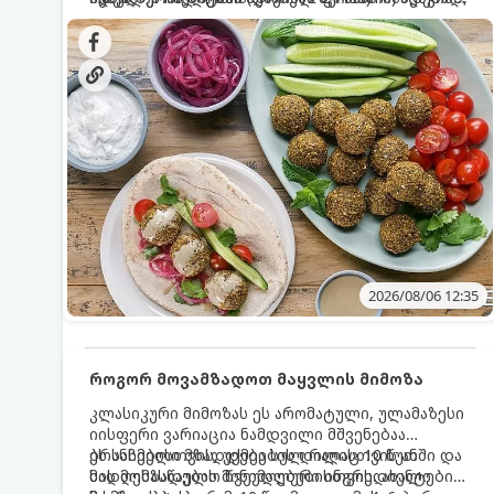
სალათებთან ერთად ან ტახინის (სესამის)
იდეალურად შეინარჩუნოს და არ დაიშალოს.
დრო: 10–15 წუთი ულუფა: 20–24 ცალი ბურთულა
სოუსთან მირთმევისთვის.
(4–6 პორცია)
2026/08/06 12:35
როგორ მოვამზადოთ მაყვლის მიმოზა
კლასიკური მიმოზას ეს არომატული, ულამაზესი
იისფერი ვარიაცია ნამდვილი მშვენებაა
ბრანჩებისთვის, უქმეების დილისთვის ან
ეს სასმელი მზადდება სულ რაღაც 10 წუთში და
სადღესასწაულო წვეულებებისთვის. ახალი
მის მომზადებას მინიმალური ინგრედიენტები