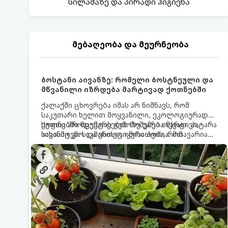
სილამაზე და პირადი ჰიგიენა
მებაღეობა და მეურნეობა
ბოსტანი აივანზე: რომელი ბოსტნეული და
მწვანილი იზრდება მარტივად ქოთნებში
ქალაქში ცხოვრება იმას არ ნიშნავს, რომ
საკუთარი ხელით მოყვანილი, ეკოლოგიურად
სუფთა პროდუქტის გემოზე უარი თქვათ. პატარა
ქოთნებში მცენარეების მოშენება მარტივი,
აივანიც კი საკმარისია იმისათვის, რომ
სასიამოვნო და ესთეტიკური ჰობია. მთავარია
მოიწყოთ მინი-ბოსტანი, საიდანაც
იცოდეთ, რომელი კულტურები ეგუებიან
ყოველდღიურად ახალ, არომატულ მწვანილსა
ქოთნის პირობებს ყველაზე კარგად და როგორ
და ბოსტნეულს მოკრეფთ.
მოუაროთ მათ სწორად.