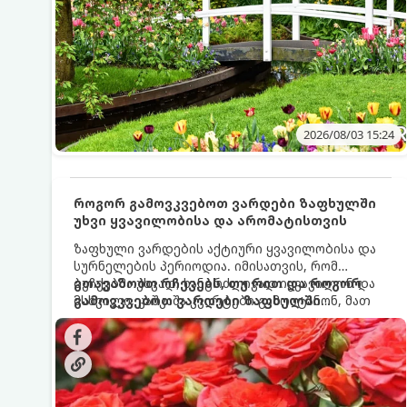
2026/08/03 15:24
როგორ გამოვკვებოთ ვარდები ზაფხულში
უხვი ყვავილობისა და არომატისთვის
ზაფხული ვარდების აქტიური ყვავილობისა და
სურნელების პერიოდია. იმისათვის, რომ
ბუჩქებმა უხვად, ხანგრძლივად იყვავილონ და
გთავაზობთ რჩევებს, თუ რით და როგორ
მსხვილი, კაშკაშა კვირტები გამოიტანონ, მათ
გამოვკვებოთ ვარდები ზაფხულში
რეგულარული და სწორი გამოკვება
საუკეთესო შედეგის მისაღწევად:
სჭირდებათ. ზაფხულის პერიოდში მცენარის
მოთხოვნილებები იცვლება, ამიტომ
მნიშვნელოვანია ვიცოდეთ, რომელი სასუქები
გამოიყენება ამ დროს.