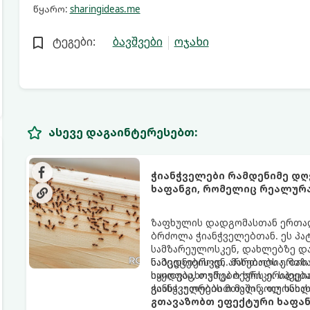
წყარო:
sharingideas.me
ტეგები:
ბავშვები
ოჯახი
ასევე დაგაინტერესებთ:
ჭიანჭველები რამდენიმე დღ
ხაფანგი, რომელიც რეალურ
ზაფხულის დადგომასთან ერთად,
ბრძოლა ჭიანჭველებთან. ეს პა
სამზარეულოსკენ, დახლებზე დ
ნამცეცებისკენ. მართალია, ბაზა
საბედნიეროდ, არსებობს ერთი 
იყიდება, თუმცა ბევრს ერიდება
საყოფაცხოვრებო ხრიკი. სპეცი
განსაკუთრებით მაშინ, თუ სახლ
ჭიანჭველების მთელ კოლონიას
გთავაზობთ ეფექტური ხაფან