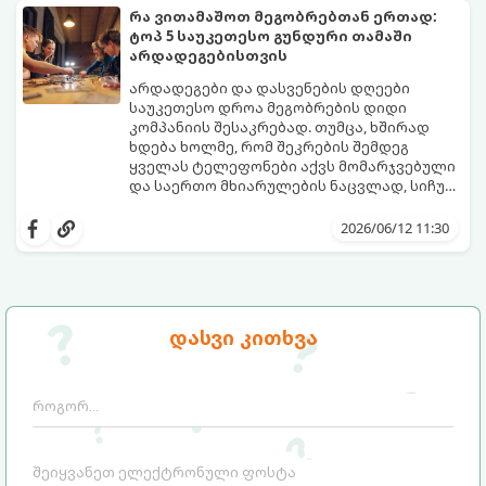
ჯანსაღი რუტინა დასვენების დღეებშიც
დაგეხმარებათ. აქ ყველა ასაკისა და
რა ვითამაშოთ მეგობრებთან ერთად:
აუცილებელია.
ინტერესის მქონე ბავშვისთვის მოიძებნება
ტოპ 5 საუკეთესო გუნდური თამაში
იდეალური გასართობი საშუალება.
არდადეგებისთვის
არდადეგები და დასვენების დღეები
საუკეთესო დროა მეგობრების დიდი
კომპანიის შესაკრებად. თუმცა, ხშირად
ხდება ხოლმე, რომ შეკრების შემდეგ
ყველას ტელეფონები აქვს მომარჯვებული
და საერთო მხიარულების ნაცვლად, სიჩუმე
ისადგურებს. ამ სიტუაციიდან თავის
ინტელექტუალური, აზარტული და
დასაღწევად და ნამდვილი, ცოცხალი
იუმორით სავსე აქტივობები მეგობრებს
2026/06/12 11:30
ემოციების გასაღვიძებლად საუკეთესო გზა
კიდევ უფრო აახლოებს და დაუვიწყარ
გუნდური თამაშებია.
მოგონებებს ტოვებს. გთავაზობთ ტოპ 5
საუკეთესო გუნდურ თამაშს, რომლებიც
თქვენს არდადეგებს ნამდვილ
დღესასწაულად აქცევს:
დასვი კითხვა