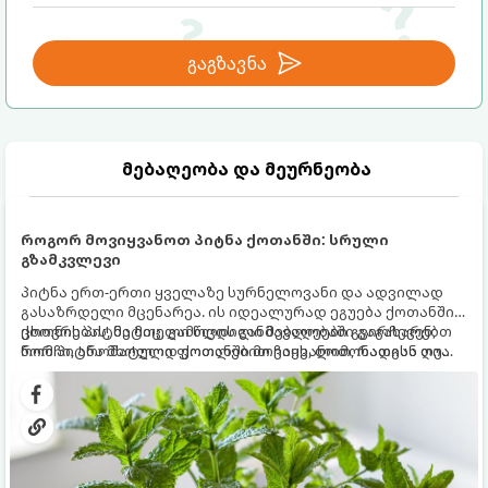
გაგზავნა
მებაღეობა და მეურნეობა
როგორ მოვიყვანოთ პიტნა ქოთანში: სრული
გზამკვლევი
პიტნა ერთ-ერთი ყველაზე სურნელოვანი და ადვილად
გასაზრდელი მცენარეა. ის იდეალურად ეგუება ქოთანში
ცხოვრებას, მეტიც, გამოცდილი მებაღეები გვირჩევენ,
ქოთნის პიტნა მთელი წლის განმავლობაში გაგახარებთ
რომ პიტნა მხოლოდ ქოთანში მოვიყვანოთ, რადგან ღია
ნორჩი, არომატული ფოთლებით ჩაის, ლიმონათისა თუ
გრუნტში (ბაღში) დარგვისას ის ფესვებით ძალიან
კერძებისთვის.
სწრაფად ვრცელდება და სხვა მცენარეებს ავიწროებს.