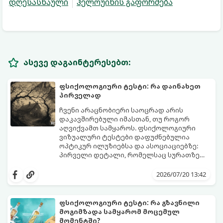
დღესასწაული
ჰელოუინის გაფორმება
ასევე დაგაინტერესებთ:
ფსიქოლოგიური ტესტი: რა დაინახეთ
პირველად
ჩვენი არაცნობიერი საოცრად არის
დაკავშირებული იმასთან, თუ როგორ
აღვიქვამთ სამყაროს. ფსიქოლოგიური
ვიზუალური ტესტები დაფუძნებულია
ოპტიკურ ილუზიებსა და ასოციაციებზე:
პირველი დეტალი, რომელსაც სურათზე
ამჩნევთ, პირდაპირ მიანიშნებს თქვენი
დახედეთ სურათს რამდენიმე წამით. რა
პიროვნების ფარულ მხარეებზე,
დაინახეთ პირველად?
2026/07/20 13:42
აზროვნების ტიპსა და გადაწყვეტილების
მიღების სტილზე.
ფსიქოლოგიური ტესტი: რა გზავნილი
მოგიმზადა სამყარომ მოცემულ
მომენტში?