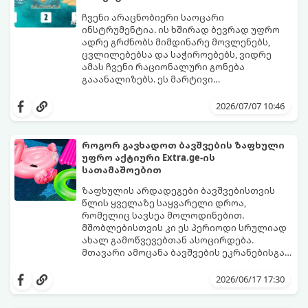
ჩვენი არაცნობიერი საოცარი
ინსტრუმენტია. ის ხშირად ბევრად უფრო
ადრე გრძნობს მიმდინარე მოვლენებს,
ცვლილებებსა და საჭიროებებს, ვიდრე
ამას ჩვენი რაციონალური გონება
გააანალიზებს. ეს მარტივი
ფსიქოლოგიური ტესტი, რომელიც
დახუჭეთ თვალები, ღრმად ჩაისუნთქეთ,
ასოციაციურ აღქმაზეა დაფუძნებული,
აირჩიეთ სამი წერილიდან ის ერთი,
2026/07/07 10:46
დაგეხმარებათ გაიგოთ, თუ რა მთავარი
რომელიც ყველაზე მეტად გიზიდავთ და
გზავნილი ან რჩევა აქვს სამყაროს
წაიკითხეთ თქვენი პასუხი.
თქვენთვის ცხოვრების ამ ეტაპზე.
როგორ გავხადოთ ბავშვების ზაფხული
უფრო აქტიური Extra.ge-ის
სათამაშოებით
ზაფხულის არდადეგები ბავშვებისთვის
წლის ყველაზე საყვარელი დროა,
რომელიც სავსეა მოლოდინებით.
მშობლებისთვის კი ეს პერიოდი სრულიად
ახალ გამოწვევებთან ასოცირდება.
მთავარი ამოცანა ბავშვების ეკრანებისგან
მოწყვეტა და მათი ენერგიის სწორად
extra.ge
- ყველაზე დიდი ციფრული
მიმართვაა. მნიშვნელოვანია მათთვის
მარკეტფლეისი საქართველოში,
2026/06/17 17:30
ისეთი გარემოს შექმნა, სადაც დროს
გთავაზობთ პლატფორმას, რომელიც ამ
ხალისიანად და აქტიურად გაატარებენ.
პრობლემის მარტივად გადაჭრაში