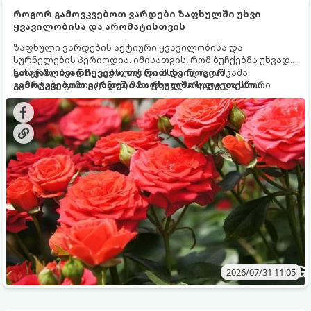
როგორ გამოვკვებოთ ვარდები ზაფხულში უხვი
ყვავილობისა და არომატისთვის
ზაფხული ვარდების აქტიური ყვავილობისა და
სურნელების პერიოდია. იმისათვის, რომ ბუჩქებმა უხვად,
ხანგრძლივად იყვავილონ და მსხვილი, კაშკაშა
გთავაზობთ რჩევებს, თუ რით და როგორ
კვირტები გამოიტანონ, მათ რეგულარული და სწორი
გამოვკვებოთ ვარდები ზაფხულში საუკეთესო
გამოკვება სჭირდებათ. ზაფხულის პერიოდში მცენარის
შედეგის მისაღწევად:
მოთხოვნილებები იცვლება, ამიტომ მნიშვნელოვანია
ვიცოდეთ, რომელი სასუქები გამოიყენება ამ დროს.
2026/07/31 11:05