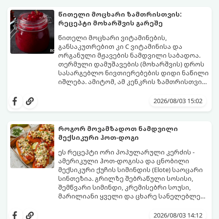
მომზადების დრო: 10 წუთი ულუფა: 4–6
პორცია
წითელი მოცხარი ზამთრისთვის:
რეცეპტი მოხარშვის გარეშე
წითელი მოცხარი ვიტამინების,
განსაკუთრებით კი C ვიტამინისა და
ორგანული მჟავების ნამდვილი საბადოა.
თერმული დამუშავების (მოხარშვის) დროს
სასარგებლო ნივთიერებების დიდი ნაწილი
იშლება. ამიტომ, ამ კენკრის ზამთრისთვის
შესანახად საუკეთესო გზა „ცოცხალი ჯემის“
ეს მეთოდი ინარჩუნებს მოცხარის
მომზადებაა - მოხარშვის გარეშე.
ბუნებრივ, კაშკაშა გემოს, არომატს და
2026/08/03 15:02
ყველა სასარგებლო თვისებას.
როგორ მოვამზადოთ ნამდვილი
მექსიკური ჰოთ-დოგი
ეს რეცეპტი ორი პოპულარული კერძის -
ამერიკული ჰოთ-დოგისა და ცნობილი
მექსიკური ქუჩის სიმინდის (Elote) საოცარი
სინთეზია. გრილზე შებრაწული სოსისი,
შემწვარი სიმინდი, კრემისებრი სოუსი,
მარილიანი ყველი და ცხარე სანელებლები
ქმნის ნამდვილი გემოების აფეთქებას.
ეს იდეალური კერძია ეზოს
წვეულებებისთვის, ბარბექიუსთვის ან
2026/08/03 14:12