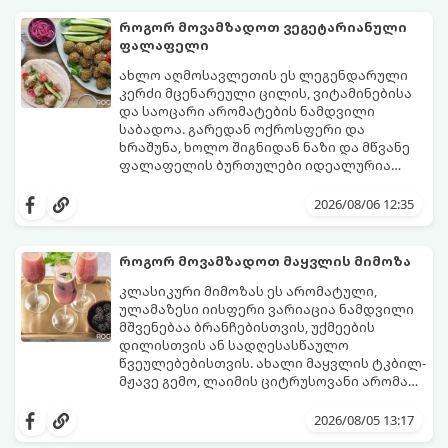
როგორ მოვამზადოთ ვეგეტარიანული
ფალაფელი
ახლო აღმოსავლეთის ეს ლეგენდარული
კერძი მცენარეული ცილის, ვიტამინებისა
და საოცარი არომატების ნამდვილი
საბადოა. გარედან ოქროსფერი და
ხრაშუნა, ხოლო შიგნიდან ნაზი და მწვანე
ფალაფელის ბურთულები იდეალურია
პიტაში (არაბულ პურში) ჩასადებად,
ამ რეცეპტის მთავარი საიდუმლო იმაში
სალათებთან ერთად ან ტახინის (სესამის)
მდგომარეობს, რომ გამოიყენება
2026/08/06 12:35
სოუსთან მირთმევისთვის.
გამომშრალი და ჩამბალი მუხუდო და არა
დაკონსერვებული, რათა ბურთულებმა
შეწვისას ფორმა იდეალურად შეინარჩუნოს
როგორ მოვამზადოთ მაყვლის მიმოზა
და არ დაიშალოს.
მომზადების დრო: 20 წუთი (დამატებით
კლასიკური მიმოზას ეს არომატული,
მუხუდოს ჩალბობის დრო: 12-24 საათი)
ულამაზესი იისფერი ვარიაცია ნამდვილი
შეწვის დრო: 10–15 წუთი ულუფა: 20–24 ცალი
მშვენებაა ბრანჩებისთვის, უქმეების
ბურთულა (4–6 პორცია)
დილისთვის ან სადღესასწაულო
წვეულებებისთვის. ახალი მაყვლის ტკბილ-
მჟავე გემო, ლაიმის ციტრუსოვანი არომატი
და ცქრიალა ღვინის ბუშტუკები ქმნის
ეს სასმელი მზადდება სულ რაღაც 10 წუთში
საოცრად დახვეწილ და მაგრილებელ
და მის მომზადებას მინიმალური
2026/08/05 13:17
კოქტეილს.
ინგრედიენტები სჭირდება.