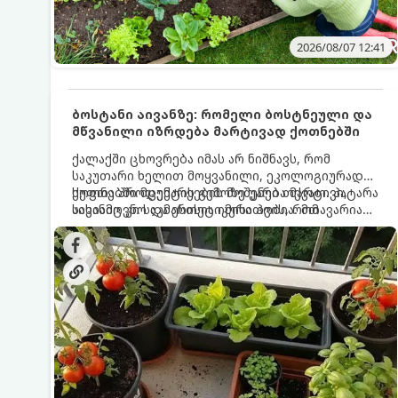
2026/08/07 12:41
ბოსტანი აივანზე: რომელი ბოსტნეული და
მწვანილი იზრდება მარტივად ქოთნებში
ქალაქში ცხოვრება იმას არ ნიშნავს, რომ
საკუთარი ხელით მოყვანილი, ეკოლოგიურად
სუფთა პროდუქტის გემოზე უარი თქვათ. პატარა
ქოთნებში მცენარეების მოშენება მარტივი,
აივანიც კი საკმარისია იმისათვის, რომ
სასიამოვნო და ესთეტიკური ჰობია. მთავარია
მოიწყოთ მინი-ბოსტანი, საიდანაც
იცოდეთ, რომელი კულტურები ეგუებიან
ყოველდღიურად ახალ, არომატულ მწვანილსა
ქოთნის პირობებს ყველაზე კარგად და როგორ
და ბოსტნეულს მოკრეფთ.
მოუაროთ მათ სწორად.