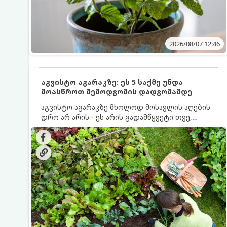
2026/08/07 12:46
აგვისტო აგარაკზე: ეს 5 საქმე უნდა
მოასწროთ შემოდგომის დადგომამდე
აგვისტო აგარაკზე მხოლოდ მოსავლის აღების
დრო არ არის - ეს არის გადამწყვეტი თვე,
როდესაც საფუძველი ეყრება მომავალი წლის
მოსავალს და ბაღი მზადდება შემოდგომა-
ზამთრის სეზონისთვის. იმისათვის, რომ
ნიადაგმა ენერგია აღიდგინოს, ხოლო
მცენარეებმა ზამთარს გაუძლონ, აგვისტოს
ბოლომდე 5 მნიშვნელოვანი საქმის გაკეთება
უნდა მოასწროთ: