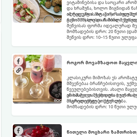
ვიტამინებისა და საოცარი არო
და ხრაშუნა, ხოლო შიგნიდან ნ
იდეალურია პიტაში (არაბულ პუ
ამ რეცეპტის მთავარი საიდუმლ
(სესამის) სოუსთან მირთმევისთ
გამომშრალი და ჩამბალი მუხუ
შეწვისას ფორმა იდეალურად შე
მომზადების დრო: 20 წუთი (დამ
შეწვის დრო: 10–15 წუთი ულუფა
როგორ მოვამზადოთ მაყვლი
კლასიკური მიმოზას ეს არომატ
მშვენებაა ბრანჩებისთვის, უქ
წვეულებებისთვის. ახალი მაყვ
არომატი და ცქრიალა ღვინის ბ
ეს სასმელი მზადდება სულ რაღა
მაგრილებელ კოქტეილს.
ინგრედიენტები სჭირდება.
მომზადების დრო: 10 წუთი ულუფ
წითელი მოცხარი ზამთრისთვ