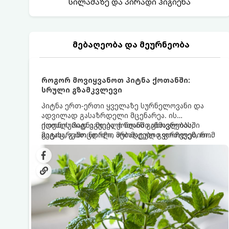
სილამაზე და პირადი ჰიგიენა
მებაღეობა და მეურნეობა
როგორ მოვიყვანოთ პიტნა ქოთანში:
სრული გზამკვლევი
პიტნა ერთ-ერთი ყველაზე სურნელოვანი და
ადვილად გასაზრდელი მცენარეა. ის
იდეალურად ეგუება ქოთანში ცხოვრებას,
ქოთნის პიტნა მთელი წლის განმავლობაში
მეტიც, გამოცდილი მებაღეები გვირჩევენ, რომ
გაგახარებთ ნორჩი, არომატული ფოთლებით
პიტნა მხოლოდ ქოთანში მოვიყვანოთ, რადგან
ჩაის, ლიმონათისა თუ კერძებისთვის.
ღია გრუნტში (ბაღში) დარგვისას ის ფესვებით
ძალიან სწრაფად ვრცელდება და სხვა
მცენარეებს ავიწროებს.