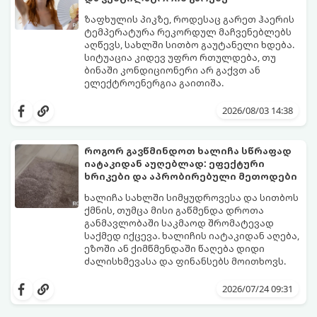
ზაფხულის პიკზე, როდესაც გარეთ ჰაერის
ტემპერატურა რეკორდულ მაჩვენებლებს
აღწევს, სახლში სითბო გაუტანელი ხდება.
სიტუაცია კიდევ უფრო რთულდება, თუ
ბინაში კონდიციონერი არ გაქვთ ან
ელექტროენერგია გაითიშა.
საბედნიეროდ, არსებობს ფიზიკის მარტივი
კანონები და გამოცდილი ყოფითი ხრიკები,
2026/08/03 14:38
რომლებიც დაგეხმარებათ, საგრძნობლად
დაწიოთ ტემპერატურა სახლში და შექმნათ
სასიამოვნო სიგრილე სპეციალური
როგორ გავწმინდოთ ხალიჩა სწრაფად
ტექნიკის გარეშეც.
იატაკიდან აუღებლად: ეფექტური
გთავაზობთ 10 საუკეთესო და
ხრიკები და აპრობირებული მეთოდები
ხელმისაწვდომ მეთოდს:
ხალიჩა სახლში სიმყუდროვესა და სითბოს
ქმნის, თუმცა მისი გაწმენდა დროთა
განმავლობაში საკმაოდ შრომატევად
საქმედ იქცევა. ხალიჩის იატაკიდან აღება,
ეზოში ან ქიმწმენდაში წაღება დიდი
ძალისხმევასა და ფინანსებს მოითხოვს.
სინამდვილეში, არსებობს რამდენიმე
ეფექტური, ბიუჯეტური და აპრობირებული
2026/07/24 09:31
მეთოდი, რომელთა დახმარებითაც
შეძლებთ ხალიჩის ადგილზევე გაწმენდას,