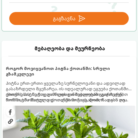
გაგზავნა
მებაღეობა და მეურნეობა
როგორ მოვიყვანოთ პიტნა ქოთანში: სრული
გზამკვლევი
პიტნა ერთ-ერთი ყველაზე სურნელოვანი და ადვილად
გასაზრდელი მცენარეა. ის იდეალურად ეგუება ქოთანში
ცხოვრებას, მეტიც, გამოცდილი მებაღეები გვირჩევენ,
ქოთნის პიტნა მთელი წლის განმავლობაში გაგახარებთ
რომ პიტნა მხოლოდ ქოთანში მოვიყვანოთ, რადგან ღია
ნორჩი, არომატული ფოთლებით ჩაის, ლიმონათისა თუ
გრუნტში (ბაღში) დარგვისას ის ფესვებით ძალიან
კერძებისთვის.
სწრაფად ვრცელდება და სხვა მცენარეებს ავიწროებს.