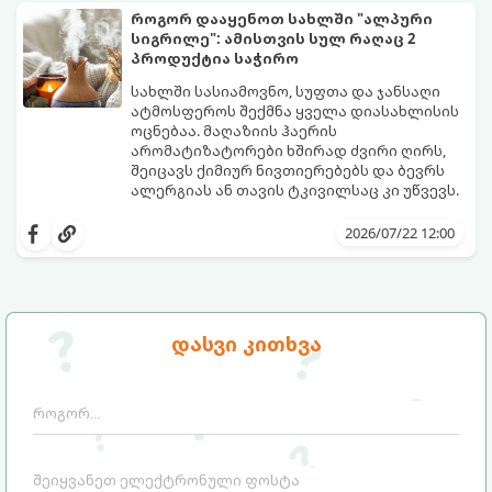
ლაქების ამოყვანასა და პირვანდელი
როგორ დააყენოთ სახლში "ალპური
სიახლის დაბრუნებას.
სიგრილე": ამისთვის სულ რაღაც 2
პროდუქტია საჭირო
სახლში სასიამოვნო, სუფთა და ჯანსაღი
ატმოსფეროს შექმნა ყველა დიასახლისის
ოცნებაა. მაღაზიის ჰაერის
არომატიზატორები ხშირად ძვირი ღირს,
შეიცავს ქიმიურ ნივთიერებებს და ბევრს
ალერგიას ან თავის ტკივილსაც კი უწვევს.
სინამდვილეში, ნამდვილი „ალპური
სიგრილისა“ და სიახლის ეფექტის მიღწევა
2026/07/22 12:00
სრულიად ბუნებრივი, უსაფრთხო და
ბიუჯეტური გზით არის შესაძლებელი.
ამისათვის სულ რაღაც 2 უბრალო
ინგრედიენტი დაგჭირდებათ, რომლებიც
სავარაუდოდ უკვე გაქვთ სამზარეულოში!
დასვი კითხვა