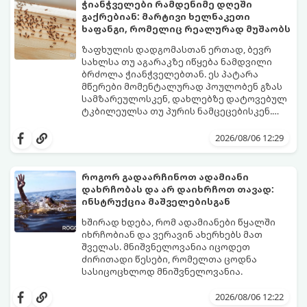
ჭიანჭველები რამდენიმე დღეში
გაქრებიან: მარტივი ხელნაკეთი
ხაფანგი, რომელიც რეალურად მუშაობს
ზაფხულის დადგომასთან ერთად, ბევრ
სახლსა თუ აგარაკზე იწყება ნამდვილი
ბრძოლა ჭიანჭველებთან. ეს პატარა
მწერები მომენტალურად პოულობენ გზას
სამზარეულოსკენ, დახლებზე დატოვებულ
ტკბილეულსა თუ პურის ნამცეცებისკენ.
მართალია, ბაზარზე უამრავი ქიმიური
საბედნიეროდ, არსებობს ერთი ძალიან
სპრეი და შხამქიმიკატი იყიდება, თუმცა
მარტივი, უსაფრთხო და იაფი
2026/08/06 12:29
ბევრს ერიდება მათი გამოყენება
საყოფაცხოვრებო ხრიკი. სპეციალური
სამზარეულოში, განსაკუთრებით მაშინ, თუ
ხელნაკეთი ხაფანგის საშუალებით,
სახლში პატარა ბავშვები ან შინაური
ჭიანჭველების მთელ კოლონიას სულ
როგორ გადაარჩინოთ ადამიანი
ცხოველები არიან.
რამდენიმე დღეში დაამარცხებთ.
დახრჩობას და არ დაიხრჩოთ თავად:
გთავაზობთ ეფექტური ხაფანგის
ინსტრუქცია მაშველებისგან
მომზადების რეცეპტს:
ხშირად ხდება, რომ ადამიანები წყალში
იხრჩობიან და ვერავინ ახერხებს მათ
შველას. მნიშვნელოვანია იცოდეთ
ძირითადი წესები, რომელთა ცოდნა
სასიცოცხლოდ მნიშვნელოვანია.
2026/08/06 12:22