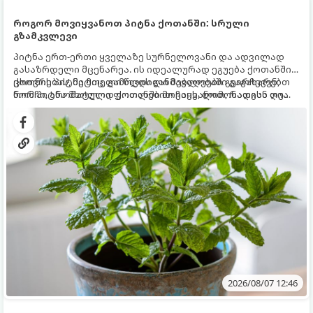
როგორ მოვიყვანოთ პიტნა ქოთანში: სრული
გზამკვლევი
პიტნა ერთ-ერთი ყველაზე სურნელოვანი და ადვილად
გასაზრდელი მცენარეა. ის იდეალურად ეგუება ქოთანში
ცხოვრებას, მეტიც, გამოცდილი მებაღეები გვირჩევენ,
ქოთნის პიტნა მთელი წლის განმავლობაში გაგახარებთ
რომ პიტნა მხოლოდ ქოთანში მოვიყვანოთ, რადგან ღია
ნორჩი, არომატული ფოთლებით ჩაის, ლიმონათისა თუ
გრუნტში (ბაღში) დარგვისას ის ფესვებით ძალიან
კერძებისთვის.
სწრაფად ვრცელდება და სხვა მცენარეებს ავიწროებს.
2026/08/07 12:46