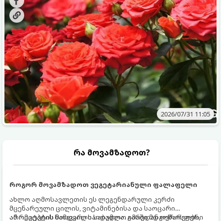
ვიცოდეთ, რომელი სასუქები გამოიყენება ამ დროს.
2026/07/31 11:05
რა მოვამზადოთ?
როგორ მოვამზადოთ ვეგეტარიანული ფალაფელი
ახლო აღმოსავლეთის ეს ლეგენდარული კერძი
მცენარეული ცილის, ვიტამინებისა და საოცარი
არომატების ნამდვილი საბადოა. გარედან ოქროსფერი
ამ რეცეპტის მთავარი საიდუმლო იმაში მდგომარეობს,