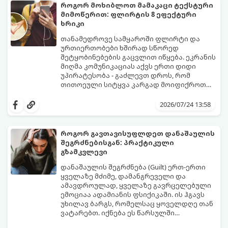
მოთმინებას მოითხოვს.
როგორ მოხიბლოთ მამაკაცი ტექსტური
მიმოწერით: ფლირტის 8 ეფექტური
ხრიკი
თანამედროვე სამყაროში ფლირტი და
ურთიერთობები ხშირად სწორედ
შეტყობინებების გაცვლით იწყება. ეკრანის
მიღმა კომუნიკაციას აქვს ერთი დიდი
უპირატესობა - გაძლევთ დროს, რომ
თითოეული სიტყვა კარგად მოიფიქროთ
და საიდუმლოებით მოცული, მიმზიდველი
თუ გსურთ, რომ მან ტელეფონს თვალი ვერ
იმიჯი შექმნათ.
მოაცილოს და მოუთმენლად ელოდოს
2026/07/24 13:58
თქვენს ყოველ შეტყობინებას, გამოიყენეთ
ფსიქოლოგიაზე დაფუძნებული ეს 10 ოქროს
წესი:
როგორ გავთავისუფლდეთ დანაშაულის
შეგრძნებისგან: პრაქტიკული
გზამკვლევი
დანაშაულის შეგრძნება (Guilt) ერთ-ერთი
ყველაზე მძიმე, დამანგრეველი და
ამავდროულად, ყველაზე გავრცელებული
ემოციაა ადამიანის ფსიქიკაში. ის ჰგავს
უხილავ ბარგს, რომელსაც ყოველდღე თან
ვატარებთ. იქნება ეს წარსულში
დაშვებული შეცდომა, ვინმესთვის გულის
ფსიქოთერაპიაში მიიჩნევა, რომ