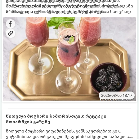
დილისთვის ან სადღესასწაულო წვეულებებისთვის.
ეს სასმელი მზადდება სულ რაღაც 10 წუთში და მის
ახალი მაყვლის ტკბილ-მჟავე გემო, ლაიმის ციტრუსოვანი
მომზადებას მინიმალური ინგრედიენტები სჭირდება.
არომატი და ცქრიალა ღვინის ბუშტუკები ქმნის საოცრად
მომზადების დრო: 10 წუთი ულუფა: 4–6 პორცია
დახვეწილ და მაგრილებელ კოქტეილს.
2026/08/05 13:17
წითელი მოცხარი ზამთრისთვის: რეცეპტი
მოხარშვის გარეშე
წითელი მოცხარი ვიტამინების, განსაკუთრებით კი C
ვიტამინისა და ორგანული მჟავების ნამდვილი საბადოა.