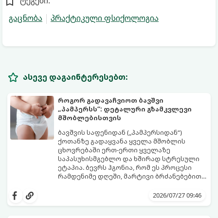
ტეგები:
გაცნობა
პრაქტიკული ფსიქოლოგია
ასევე დაგაინტერესებთ:
როგორ გადავაჩვიოთ ბავშვი
„პამპერსს“: დეტალური გზამკვლევი
მშობლებისთვის
ბავშვის საფენიდან („პამპერსიდან“)
ქოთანზე გადაყვანა ყველა მშობლის
ცხოვრებაში ერთ-ერთი ყველაზე
საპასუხისმგებლო და ხშირად სტრესული
ეტაპია. ბევრს ჰგონია, რომ ეს პროცესი
რამდენიმე დღეში, მარტივი ბრძანებებით
წყდება, თუმცა სინამდვილეში ეს არის
გთავაზობთ დეტალურ გზამკვლევს, თუ
ფიზიოლოგიური და ფსიქოლოგიური
როგორ გახადოთ ეს პროცესი
2026/07/27 09:46
მომწიფების პროცესი, რომელიც
უმტკივნეულო როგორც ბავშვისთვის,
ინდივიდუალურ მიდგომასა და
ისე თქვენთვის.