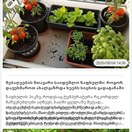
2026/08/04 14:36
მებაღეების მთავარი საიდუმლო ზაფხულში: როგორ
დავეხმაროთ ახალგაზრდა ხეებს სიცხის გადატანაში
ზაფხულის პიკზე, როდესაც ტემპერატურა რეკორდულ
მაჩვენებლებს აღწევს, ბაღში ყველაზე მეტად
ახალგაზრდა, ახლად დარგული ნერგები და ხეები
თუ ახალგაზრდა ხეებს ზაფხულში სწორად არ
ზარალდებიან. მათ ჯერ კიდევ არ აქვთ საკმარისად ღრმა
დავეხმარებით, მათ შესაძლოა ფოთლები დასცვივდეთ,
და განვითარებული ფესვთა სისტემა, რათა ნიადაგის
ხმობა დაიწყონ ან ზამთრის ყინვებს სუსტი ორგანიზმით
გთავაზობთ მებაღეების გამოცდილ საიდუმლოებებსა და
ქვედა ფენებიდან ტენი დამოუკიდებლად მოიპოვონ.
შეხვდნენ.
ოქროს წესებს, თუ როგორ გადავარჩინოთ ახალგაზრდა
ხეები ზაფხულის სიცხეში: