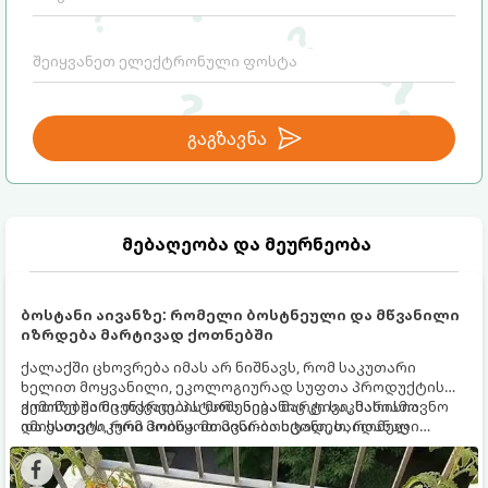
წარმატებას, ბედნიერებასა და სტაბილურ
ურთიერთობებს.
გაგზავნა
მებაღეობა და მეურნეობა
ბოსტანი აივანზე: რომელი ბოსტნეული და მწვანილი
იზრდება მარტივად ქოთნებში
ქალაქში ცხოვრება იმას არ ნიშნავს, რომ საკუთარი
ხელით მოყვანილი, ეკოლოგიურად სუფთა პროდუქტის
გემოზე უარი თქვათ. პატარა აივანიც კი საკმარისია
ქოთნებში მცენარეების მოშენება მარტივი, სასიამოვნო
იმისათვის, რომ მოიწყოთ მინი-ბოსტანი, საიდანაც
და ესთეტიკური ჰობია. მთავარია იცოდეთ, რომელი
ყოველდღიურად ახალ, არომატულ მწვანილსა და
კულტურები ეგუებიან ქოთნის პირობებს ყველაზე კარგად
ბოსტნეულს მოკრეფთ.
და როგორ მოუაროთ მათ სწორად.