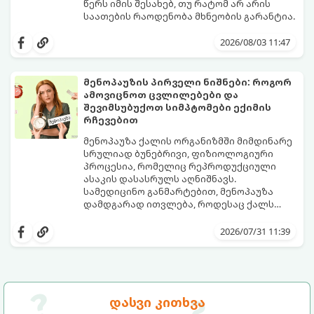
წერს იმის შესახებ, თუ რატომ არ არის
საათების რაოდენობა მხნეობის გარანტია.
2026/08/03 11:47
მენოპაუზის პირველი ნიშნები: როგორ
ამოვიცნოთ ცვლილებები და
შევიმსუბუქოთ სიმპტომები ექიმის
რჩევებით
მენოპაუზა ქალის ორგანიზმში მიმდინარე
სრულიად ბუნებრივი, ფიზიოლოგიური
პროცესია, რომელიც რეპროდუქციული
ასაკის დასასრულს აღნიშნავს.
სამედიცინო განმარტებით, მენოპაუზა
დამდგარად ითვლება, როდესაც ქალს
ზედიზედ 12 თვის განმავლობაში არ ჰქონია
თუმცა, ორგანიზმში ჰორმონალური
მენსტრუაცია.
ცვლილებები ამ მომენტამდე ბევრად ადრე
2026/07/31 11:39
იწყება - ამ გარდამავალ ეტაპს
პერიმენოპაუზა ეწოდება (რომელიც
საშუალოდ 40-დან 50 წლამდე ასაკში იწყება
და შესაძლოა 4-დან 8 წლამდე
გაგრძელდეს).
იმისათვის, რომ ეს პერიოდი შფოთვის
დასვი კითხვა
გარეშე გაიაროთ, მნიშვნელოვანია