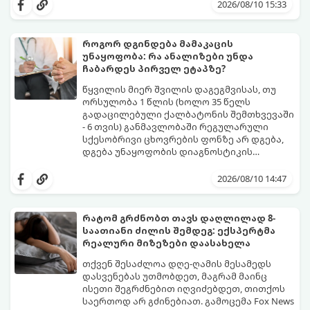
ერთი ასეთი უსამართლოდ მივიწყებული
ზედმეტად მყარ ან მჟავე პროდუქტად
2026/08/10 15:33
ხილია კომში.
მიიჩნევს და მხოლოდ მურაბების სახით
იყენებს, ნედლი ან სწორად მომზადებული
კომში ნამდვილი აღმოჩენაა მათთვის,
როგორ დგინდება მამაკაცის
ვინც ზრუნავს სისხლში შაქრის
უნაყოფობა: რა ანალიზები უნდა
(გლუკოზის) სტაბილურ დონეზე და სურს
გთავაზობთ მეცნიერულ განმარტებას, თუ
ჩაბარდეს პირველ ეტაპზე?
დაიცვას ორგანიზმი ენერგიის მკვეთრი
როგორ მუშაობს ეს ხილი და როგორ
ვარდნისგან.
ჩავრთოთ ის რაციონში სწორად:
წყვილის მიერ შვილის დაგეგმვისას, თუ
ორსულობა 1 წლის (ხოლო 35 წელს
გადაცილებული ქალბატონის შემთხვევაში
- 6 თვის) განმავლობაში რეგულარული
სქესობრივი ცხოვრების ფონზე არ დგება,
დგება უნაყოფობის დიაგნოსტიკის
საჭიროება.
გავრცელებული მცდარი შეხედულების
საპირისპიროდ, უნაყოფობის მიზეზი
2026/08/10 14:47
თითქმის თანაბარი სიხშირით გვხვდება
როგორც ქალებში, ისე მამაკაცებში. მეტიც -
მამაკაცის ორგანიზმის გამოკვლევა
რატომ გრძნობთ თავს დაღლილად 8-
ბევრად უფრო მარტივი, სწრაფი და
საათიანი ძილის შემდეგ: ექსპერტმა
ნაკლებად ინვაზიურია.
იმისათვის, რომ დრო არ დაკარგოთ და
რეალური მიზეზები დაასახელა
სწორად დაიწყოთ გამოკვლევის პროცესი,
განვიხილოთ, რა პირველადი ანალიზები
თქვენ შესაძლოა დღე-ღამის მესამედს
და კვლევები უნდა ჩააბაროს მამაკაცმა.
დასვენებას უთმობდეთ, მაგრამ მაინც
ისეთი შეგრძნებით იღვიძებდეთ, თითქოს
საერთოდ არ გძინებიათ. გამოცემა Fox News