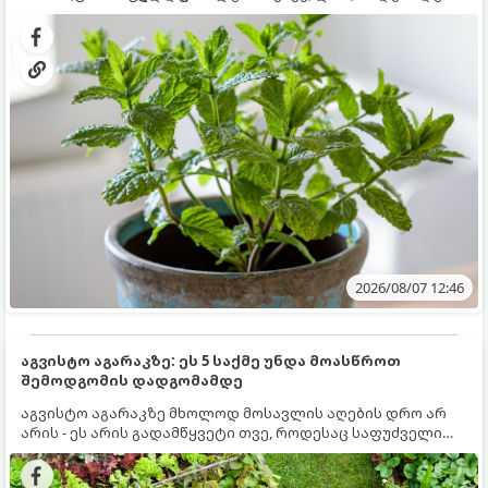
გრუნტში (ბაღში) დარგვისას ის ფესვებით ძალიან
კერძებისთვის.
სწრაფად ვრცელდება და სხვა მცენარეებს ავიწროებს.
2026/08/07 12:46
აგვისტო აგარაკზე: ეს 5 საქმე უნდა მოასწროთ
შემოდგომის დადგომამდე
აგვისტო აგარაკზე მხოლოდ მოსავლის აღების დრო არ
არის - ეს არის გადამწყვეტი თვე, როდესაც საფუძველი
ეყრება მომავალი წლის მოსავალს და ბაღი მზადდება
შემოდგომა-ზამთრის სეზონისთვის. იმისათვის, რომ