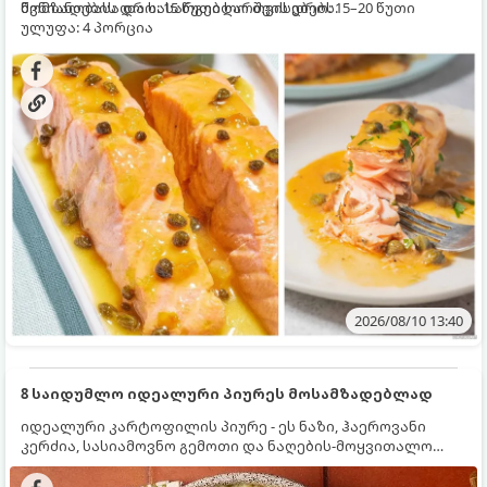
წვნიანობასა და სასარგებლო თვისებებს.
მომზადების დრო: 15 წუთი ხარშვის დრო: 15–20 წუთი
ულუფა: 4 პორცია
2026/08/10 13:40
8 საიდუმლო იდეალური პიურეს მოსამზადებლად
იდეალური კარტოფილის პიურე - ეს ნაზი, ჰაეროვანი
კერძია, სასიამოვნო გემოთი და ნაღების-მოყვითალო
ფერით. მისი მომზადება ძალიან მარტივია, მაგრამ
არსებობს რამდენიმე საიდუმლო, რომლებიც უნდა