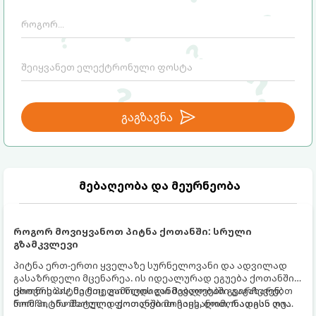
გაგზავნა
მებაღეობა და მეურნეობა
როგორ მოვიყვანოთ პიტნა ქოთანში: სრული
გზამკვლევი
პიტნა ერთ-ერთი ყველაზე სურნელოვანი და ადვილად
გასაზრდელი მცენარეა. ის იდეალურად ეგუება ქოთანში
ცხოვრებას, მეტიც, გამოცდილი მებაღეები გვირჩევენ,
ქოთნის პიტნა მთელი წლის განმავლობაში გაგახარებთ
რომ პიტნა მხოლოდ ქოთანში მოვიყვანოთ, რადგან ღია
ნორჩი, არომატული ფოთლებით ჩაის, ლიმონათისა თუ
გრუნტში (ბაღში) დარგვისას ის ფესვებით ძალიან
კერძებისთვის.