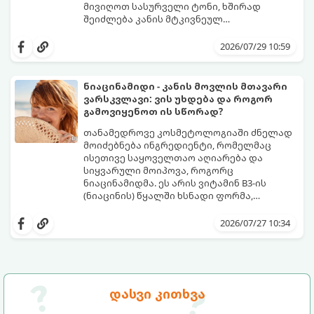
მივიღოთ სასურველი ტონი, ხშირად
შეიძლება კანის მტკივნეულ
დამწვრობამდე, სიწითლემდე და
კანს სჭირდება დრო, რათა უსაფრთხოდ
აცილებამდე მიგვიყვანოს.
გამოიმუშაოს მელანინი - პიგმენტი,
2026/07/29 10:59
რომელიც მას ოქროსფერ ელფერს ანიჭებს.
დერმატოლოგების მიერ შემუშავებული ეს
5-დღიანი სქემა დაგეხმარებათ, მიიღოთ
ნიაცინამიდი - კანის მოვლის მთავარი
ღრმა, თანაბარი და ხანგრძლივი რუჯი
ვარსკვლავი: ვის უხდება და როგორ
კანის ჯანმრთელობის დაზიანების გარეშე.
გამოვიყენოთ ის სწორად?
თანამედროვე კოსმეტოლოგიაში ძნელად
მოიძებნება ინგრედიენტი, რომელმაც
ისეთივე საყოველთაო აღიარება და
სიყვარული მოიპოვა, როგორც
ნიაცინამიდმა. ეს არის ვიტამინ B3-ის
(ნიაცინის) წყალში ხსნადი ფორმა,
რომელიც თითქმის ყველა ტიპის
განვიხილოთ, რატომ გახდა ნიაცინამიდი
კანისთვის ნამდვილი „მაშველი რგოლია“.
თავის მოვლის რუტინის შეუცვლელი
2026/07/27 10:34
ნაწილი, ვისთვის არის ის განკუთვნილი და
როგორ უნდა გამოვიყენოთ ის
მაქსიმალური ეფექტის მისაღწევად.
დასვი კითხვა