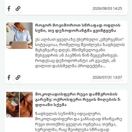
პირსახოცმა შესაძლოა გამოიწვიოს
მოდით, განვიხილოთ, რომელია უკეთესი
გამონაყარი, კანის გაღიზიანება და
კანის ჯანმრთელობისთვის - ტრადიციული
2026/08/03 14:25
ფორების დაცობა.
ნაჭრის პირსახოცი თუ ერთჯერადი
ქაღალდის ხელსახოცი?
როგორ მოვიშოროთ სწრაფად ოფლის
სუნი, თუ დეზოდორანტმა გვიმტყუნა
ეს ალბათ ყველაზე უხერხული „ემერჯენსი“
სიტუაციაა, რომელიც შეიძლება ზაფხულის
მცხუნვარე დღეს, მნიშვნელოვანი
შეხვედრის ან პაემნის წინ შეგვემთხვეს.
როდესაც დეზოდორანტი არ გვაქვს, ან
დილით დასხმულმა პროდუქტმა
შუადღისთვის უკვე გვიმტყუნა და
მთავარია გვახსოვდეს:
თავად ოფლს
იღლიებში უსიამოვნო სუნი გაჩნდა,
სუნი არ აქვს. სუნს აჩენენ ბაქტერიები,
2026/07/31 13:07
პანიკაში ჩავარდნა არ ღირს.
რომლებიც იღლიის ნოტიო გარემოში
მომენტალურად მრავლდებიან.
შესაბამისად, ჩვენი მიზანია ამ
შოკოლადისფერი რუჯი დამწვრობის
ბაქტერიების განადგურება და კანის
გარეშე: ოქროსფერი რუჯის მიღების 5-
გამოშრობა.
აი, 5 ყველაზე ეფექტური,
დღიანი სქემა
აპრობირებული და ნაცადი ხერხი,
რომლებიც ნებისმიერ ოფისში, კაფესა
ზაფხულის სეზონზე იდეალური,
თუ საზოგადოებრივ ტუალეტში, სულ
შოკოლადისფერი და ჯანსაღად ბზინვარე
რაღაც 2 წუთში გადაგარჩენთ:
რუჯი თითქმის ყველას ოცნებაა. თუმცა,
სურვილმა, რაც შეიძლება სწრაფად