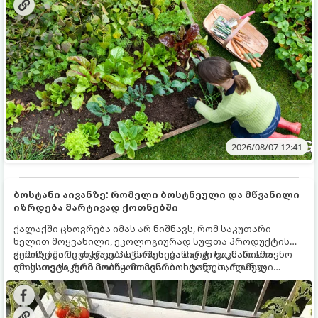
ზამთარს გაუძლონ, აგვისტოს ბოლომდე 5
მნიშვნელოვანი საქმის გაკეთება უნდა მოასწროთ:
2026/08/07 12:41
ბოსტანი აივანზე: რომელი ბოსტნეული და მწვანილი
იზრდება მარტივად ქოთნებში
ქალაქში ცხოვრება იმას არ ნიშნავს, რომ საკუთარი
ხელით მოყვანილი, ეკოლოგიურად სუფთა პროდუქტის
გემოზე უარი თქვათ. პატარა აივანიც კი საკმარისია
ქოთნებში მცენარეების მოშენება მარტივი, სასიამოვნო
იმისათვის, რომ მოიწყოთ მინი-ბოსტანი, საიდანაც
და ესთეტიკური ჰობია. მთავარია იცოდეთ, რომელი
ყოველდღიურად ახალ, არომატულ მწვანილსა და
კულტურები ეგუებიან ქოთნის პირობებს ყველაზე კარგად
ბოსტნეულს მოკრეფთ.
და როგორ მოუაროთ მათ სწორად.